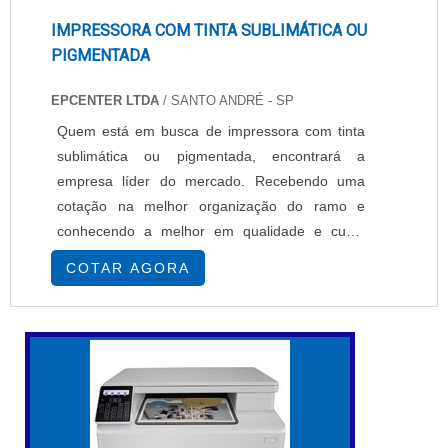
IMPRESSORA COM TINTA SUBLIMÁTICA OU
PIGMENTADA
EPCENTER LTDA
/ SANTO ANDRÉ - SP
Quem está em busca de impressora com tinta
sublimática ou pigmentada, encontrará a
empresa líder do mercado. Recebendo uma
cotação na melhor organização do ramo e
conhecendo a melhor em qualidade e custo
benefício.MAIS SOBRE IMPRESSORA COM
COTAR AGORA
TINTA SUBLIMÁTICA OU PIGMENTADASe
alguém busca por impressoras com tinta
sublimática ou pigmentada em uma empresa
segura, descobre a EPcenter. É possível
encontrar impressoras têxteis e impressoras
so...