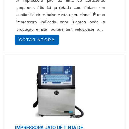
A impressora jato de tinta de caracteres
pequenos 46s foi projetada com ênfase em
confiabilidade e baixo custo operacional. É uma
impressora indicada para lugares onde a
produção é alta, porque tem velocidade para
quatro linhas de texto. Além disso, foi
COTAR AGORA
desenvolvida para atender uma ampla gama de
aplicações nos mais variados ambientes
industriais. Para isso a impressora jato de tinta
de caracteres pequenos 46s possui baixo custo
de impressão, bot....
IMPRESSORA JATO DE TINTA DE