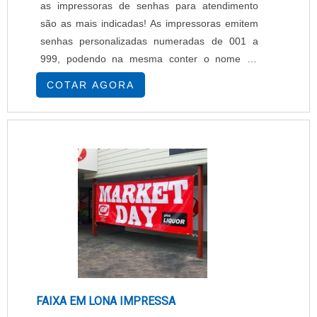
as impressoras de senhas para atendimento
são as mais indicadas! As impressoras emitem
senhas personalizadas numeradas de 001 a
999, podendo na mesma conter o nome de
empresas, nome do serviço, data e hora, tipo de
COTAR AGORA
atendimento e dentre outros. Conheça mais
sobre as impressoras: - Corte automático do
papel (guihotina), - Capacidade para 4 serviços,
- Largura da bobina: 57mm, - Alimenta....
FAIXA EM LONA IMPRESSA