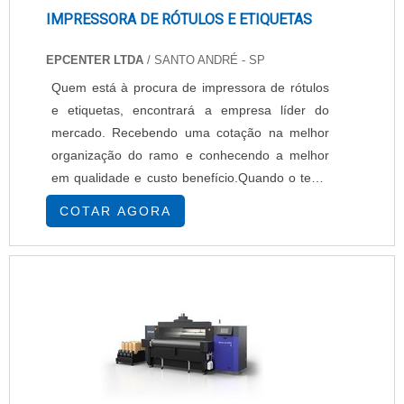
IMPRESSORA DE RÓTULOS E ETIQUETAS
EPCENTER LTDA
/ SANTO ANDRÉ - SP
Quem está à procura de impressora de rótulos
e etiquetas, encontrará a empresa líder do
mercado. Recebendo uma cotação na melhor
organização do ramo e conhecendo a melhor
em qualidade e custo benefício.Quando o tema
é impressora de rótulos e etiquetas, com os
COTAR AGORA
melhores profissionais da EPcenter atingirá
excelente custo-benefício com pagamento
acessível.UM POUCO MAIS SOBRE
IMPRESSORA DE RÓTULOS E ETIQUETASHá
muitas maneiras eficientes de ...