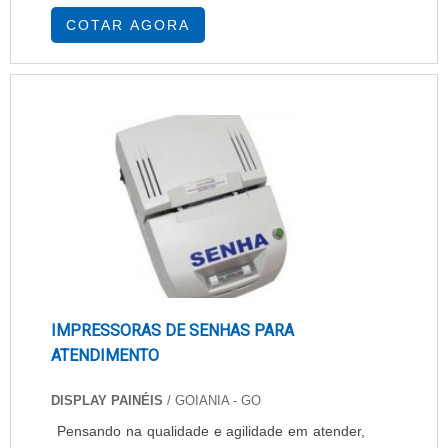
Equipamentos multifuncionais laser e jato de
COTAR AGORA
tinta para todos os tipos de trabalhos, por isso,
quando o cliente precisar de locação de
impressoras São Paulo deve contatar a
Alprinters. A empresa não faz locação só na
cidade de SP, mas também em ....
IMPRESSORAS DE SENHAS PARA
ATENDIMENTO
DISPLAY PAINÉIS
/ GOIANIA - GO
Pensando na qualidade e agilidade em atender,