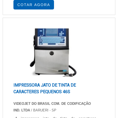
que os dois lados de um ambiente fiquem
COTAR AGORA
visíveis, mesmo com a impressão. Por isso é
muito procurado por empresas para uso em
escritórios, por exemplo, além de vitrines,
veículos, academias e muito mais.
CARACTERÍSTICAS DO MATERIAL Este
adesiv....
IMPRESSORA JATO DE TINTA DE
CARACTERES PEQUENOS 46S
VIDEOJET DO BRASIL COM. DE CODIFICAÇÃO
IND. LTDA
/ BARUERI - SP