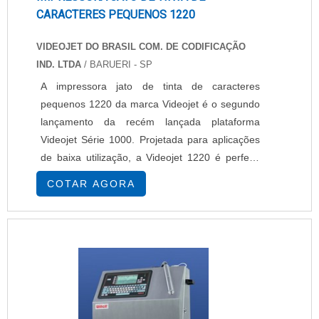
CARACTERES PEQUENOS 1220
VIDEOJET DO BRASIL COM. DE CODIFICAÇÃO
IND. LTDA
/ BARUERI - SP
A impressora jato de tinta de caracteres
pequenos 1220 da marca Videojet é o segundo
lançamento da recém lançada plataforma
Videojet Série 1000. Projetada para aplicações
de baixa utilização, a Videojet 1220 é perfeita
para atender a aplicações que envolvem
COTAR AGORA
operações de seis a oito horas por dia em cinco
dias por semana. Desenvolvida para impressão
de códigos simples e ideal para diversos lugares
como indústria de alimentos, bebidas, química,
far....