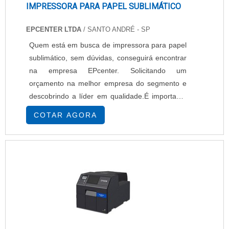
IMPRESSORA PARA PAPEL SUBLIMÁTICO
EPCENTER LTDA
/ SANTO ANDRÉ - SP
Quem está em busca de impressora para papel
sublimático, sem dúvidas, conseguirá encontrar
na empresa EPcenter. Solicitando um
orçamento na melhor empresa do segmento e
descobrindo a líder em qualidade.É importante
lembrar que o produto deve sempre ser
COTAR AGORA
adquirido com empresas especializadas no
segmento. Esse tipo de cuidado ajuda a garantir
a qualidade e durabilidade dos materiais, além
de evitar prejuízos com substituições frequentes
de...