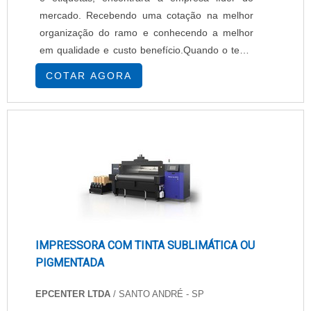
mercado. Recebendo uma cotação na melhor
organização do ramo e conhecendo a melhor
em qualidade e custo benefício.Quando o tema
é impressora de rótulos e etiquetas, com os
COTAR AGORA
melhores profissionais da EPcenter atingirá
excelente custo-benefício com pagamento
acessível.UM POUCO MAIS SOBRE
IMPRESSORA DE RÓTULOS E ETIQUETASHá
muitas maneiras eficientes de ...
IMPRESSORA COM TINTA SUBLIMÁTICA OU
PIGMENTADA
EPCENTER LTDA
/ SANTO ANDRÉ - SP