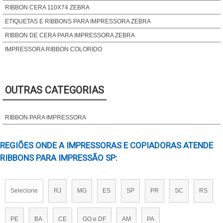
RIBBON CERA 110X74 ZEBRA
ETIQUETAS E RIBBONS PARA IMPRESSORA ZEBRA
RIBBON DE CERA PARA IMPRESSORA ZEBRA
IMPRESSORA RIBBON COLORIDO
RIBBON PARA DATADOR
RIBBON ETIQUETA ZEBRA
OUTRAS CATEGORIAS
RIBBON PARA IMPRESSORA DE ETIQUETAS
DISTRIBUIDOR DE RIBBON
RIBBON PARA IMPRESSORA
RIBBON 110X450 CERA
RIBBON ONDE COMPRAR
REGIÕES ONDE A IMPRESSORAS E COPIADORAS ATENDE
RIBBON PARA ETIQUETAS DE POLIÉSTER
RIBBONS PARA IMPRESSÃO SP:
COMPRAR RIBBONS
FABRICANTE DE RIBBON CERA
ONDE COMPRAR RIBBONS
Selecione
RJ
MG
ES
SP
PR
SC
RS
RIBBONS PARA IMPRESSÃO
COMPRAR RIBBON COLORIDO
PE
BA
CE
GO e DF
AM
PA