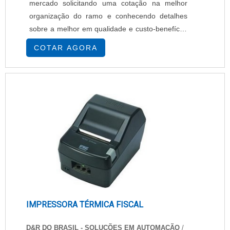
mercado solicitando uma cotação na melhor
organização do ramo e conhecendo detalhes
sobre a melhor em qualidade e custo-benefício.
Quando a temática é impressora sublimática
COTAR AGORA
industrial, na EPcenter encontrará proteção com
eficiência e preço justo.MAIS DETALHES
SOBRE A IMPRESSORA SUBLIMÁTICA
INDUSTRIALHá muitas maneiras eficientes de
demonstrar competência e excelência em uma
área de atuação. A EPcenter canaliza sua
energia em produzir um estrutura para os
parceiros com: Escritório de alta qualidade
onde são realizadas as atividades;
Equipamentos de última geração; Tecnologia
de ponta. Tudo para se certificar que se tenha
uma impressora sublimática industrial com
IMPRESSORA TÉRMICA FISCAL
ótima qualidade. Ainda focando na qualidade
em impressora sublimática industrial, deve-se
D&R DO BRASIL - SOLUÇÕES EM AUTOMAÇÃO
/