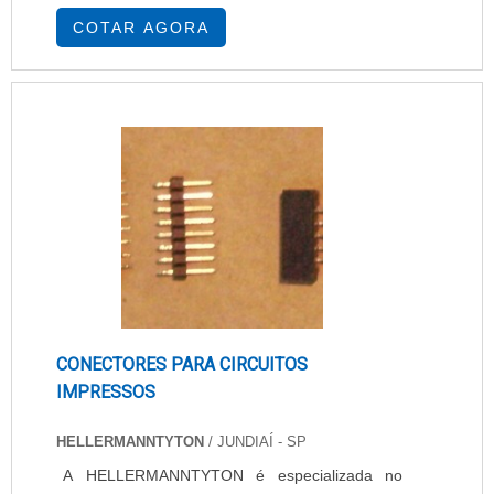
programa para utilização integrada ao seu
COTAR AGORA
microcomputador. Para mais informações sobre
impressora de cheque remanufaturada com
conexão serial, faça uma consulta com a
empresa e aproveite para solicitar um
orçamento.....
CONECTORES PARA CIRCUITOS
IMPRESSOS
HELLERMANNTYTON
/ JUNDIAÍ - SP
A HELLERMANNTYTON é especializada no