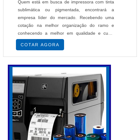
Quem está em busca de impressora com tinta
sublimática ou pigmentada, encontrará a
empresa líder do mercado. Recebendo uma
cotação na melhor organização do ramo e
conhecendo a melhor em qualidade e custo
benefício.MAIS SOBRE IMPRESSORA COM
COTAR AGORA
TINTA SUBLIMÁTICA OU PIGMENTADASe
alguém busca por impressoras com tinta
sublimática ou pigmentada em uma empresa
segura, descobre a EPcenter. É possível
encontrar impressoras têxteis e impressoras
so...