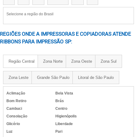
DISTRIBUIDOR DE ETIQUETAS RIBBON
FÁBRICA DE RIBBONS
Selecione a região do Brasil
RIBBON PARA IMPRESSORA TÉRMICA SP
COMPRAR RIBBONS EM SP
REGIÕES ONDE A IMPRESSORAS E COPIADORAS ATENDE
DISTRIBUIDOR DE RIBBON SP
RIBBONS PARA IMPRESSÃO SP:
RIBBON PARA IMPRESSORA PREÇO
RIBBONS PARA IMPRESSÃO PREÇO
Região Central
Zona Norte
Zona Oeste
Zona Sul
FORNECEDORES DE RIBBONS SP
RIBBON PARA DATADOR VALOR
Zona Leste
Grande São Paulo
Litoral de São Paulo
RIBBON IMPRESSORA ZEBRA PREÇO
ONDE COMPRAR RIBBONS SP
Aclimação
Bela Vista
RIBBON PARA IMPRESSORA VALOR
Bom Retiro
Brás
RIBBONS PARA IMPRESSÃO SP
Cambuci
Centro
RIBBON IMPRESSORA ZEBRA SP
Consolação
Higienópolis
Glicério
Liberdade
FORNECEDOR DE RIBBON SP
Luz
Pari