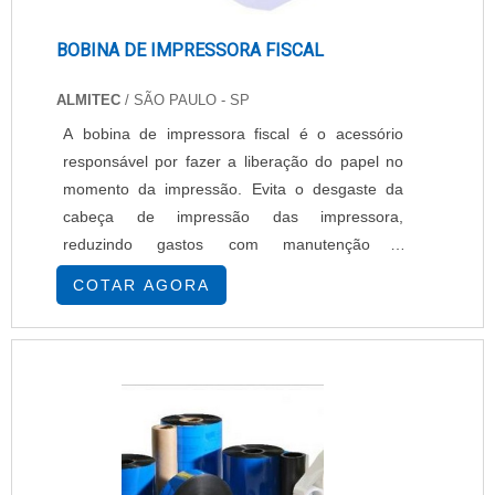
qualidade e precisão.Para tal sucesso, a
empresa investiu em profissionais competentes
BOBINA DE IMPRESSORA FISCAL
e em equipamentos inovadores. A EPcenter é
uma empresa que tem sido apontada de forma
ALMITEC
/ SÃO PAULO - SP
positiva no segmento pela seriedade e
A bobina de impressora fiscal é o acessório
qualidade, que comprovam sua essência de
responsável por fazer a liberação do papel no
trazer o melhor para os parceiros..
momento da impressão. Evita o desgaste da
cabeça de impressão das impressora,
reduzindo gastos com manutenção e
impressão. Pode ser encontrada em diversos
COTAR AGORA
tamanhos, adequando-se aos mais diversos
modelos de impressoras. Possui revestimento
térmico reativo a presença de fonte de calor,
composto de três camadas, onde a tecnologia
exclusiva Termoscript funciona....