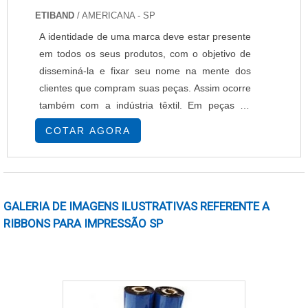
ETIBAND
/ AMERICANA - SP
A identidade de uma marca deve estar presente
em todos os seus produtos, com o objetivo de
disseminá-la e fixar seu nome na mente dos
clientes que compram suas peças. Assim ocorre
também com a indústria têxtil. Em peças de
pano é comum o uso das etiquetas de cetim
COTAR AGORA
para confecção, que substituem as de nylon,
levando ao consumidor um material mais suave
com todas as informações necessárias
estampadas.É IMPORTANTE CONHECER A
GALERIA DE IMAGENS ILUSTRATIVAS REFERENTE A
USABILIDADE DO PRODUTOA função principal
RIBBONS PARA IMPRESSÃO SP
das etiquetas de cetim é passar i.