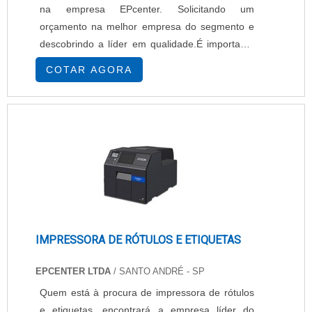
na empresa EPcenter. Solicitando um
orçamento na melhor empresa do segmento e
descobrindo a líder em qualidade.É importante
lembrar que o produto deve sempre ser
COTAR AGORA
adquirido com empresas especializadas no
segmento. Esse tipo de cuidado ajuda a garantir
a qualidade e durabilidade dos materiais, além
de evitar prejuízos com substituições frequentes
de...
IMPRESSORA DE RÓTULOS E ETIQUETAS
EPCENTER LTDA
/ SANTO ANDRÉ - SP
Quem está à procura de impressora de rótulos
e etiquetas, encontrará a empresa líder do