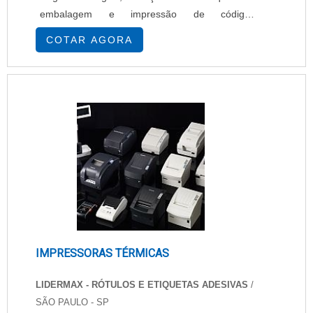
embalagem e impressão de códigos
promocionais. Aplicações específicas da
COTAR AGORA
Impressora e codificadora: Impressão de um
grande número de informações como as listas
de ingredientes, as indicações nutricionais e os
códigos em pacotes múltiplos, Marcação em
filmes, Marcação direta nos a....
IMPRESSORAS TÉRMICAS
LIDERMAX - RÓTULOS E ETIQUETAS ADESIVAS
/
SÃO PAULO - SP