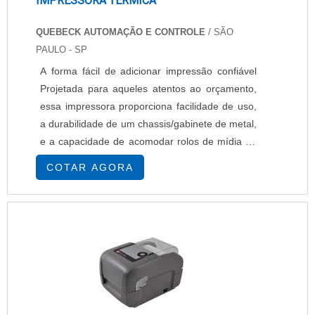
IMPRESSORA TÉRMICA
QUEBECK AUTOMAÇÃO E CONTROLE
/ SÃO
PAULO - SP
A forma fácil de adicionar impressão confiável
Projetada para aqueles atentos ao orçamento,
essa impressora proporciona facilidade de uso,
a durabilidade de um chassis/gabinete de metal,
e a capacidade de acomodar rolos de mídia de
8 (20,32 cm), o que significa menos troca de
COTAR AGORA
mídia no meio do trabalho. A S4M é um
excelente valor em comparação a impressoras
similares no mercado. Fácil de usar O painel de
controle dianteiro da S4M tem um ...