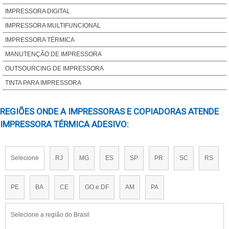
IMPRESSORA TERMICA PARA ETIQUETAS​
IMPRESSORA DIGITAL
IMPRESSORA TERMICA TOMATE​
IMPRESSORA MULTIFUNCIONAL
IMPRESSORA DE ETIQUETA TERMICA
IMPRESSORA TÉRMICA
IMPRESSORA TERMICA TATTOO
MANUTENÇÃO DE IMPRESSORA
IMPRESSORA TERMICA DIRETA E TRANSFERENCIA TERMICA
OUTSOURCING DE IMPRESSORA
TINTA PARA IMPRESSORA
REGIÕES ONDE A IMPRESSORAS E COPIADORAS ATENDE
IMPRESSORA TÉRMICA ADESIVO:
Selecione
RJ
MG
ES
SP
PR
SC
RS
PE
BA
CE
GO e DF
AM
PA
Selecione a região do Brasil