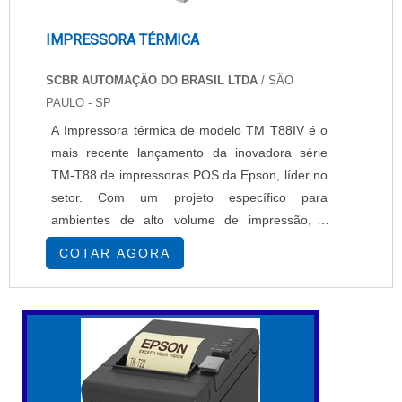
IMPRESSORA TÉRMICA
SCBR AUTOMAÇÃO DO BRASIL LTDA
/ SÃO
PAULO - SP
A Impressora térmica de modelo TM T88IV é o
mais recente lançamento da inovadora série
TM-T88 de impressoras POS da Epson, líder no
setor. Com um projeto específico para
ambientes de alto volume de impressão, a
Impressora térmica apresenta mais velocidade
COTAR AGORA
e confiabilidade do que nunca. Ela oferece uma
impressão de textos e gráficos 25% mais rápida
do que a sua antecessora, e novos recursos
que facilitam ainda mais a sua utilização. A Im...