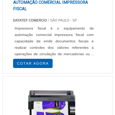
AUTOMAÇÃO COMERCIAL IMPRESSORA
FISCAL
DATATEF COMERCIO
/ SÃO PAULO - SP
Impressora fiscal é o equipamento de
automação comercial impressora fiscal com
capacidade de emitir documentos fiscais e
realizar controles dos valores referentes a
operações de circulação de mercadorias ou a
prestações de serviços. Definições do produto
COTAR AGORA
Também pode ser definido como um
equipamento que substitui a forma manual para
emissão de notas fiscais em estabelecimentos
comerciais. Ela é parte essencial na automação
comercial. Também conhec....