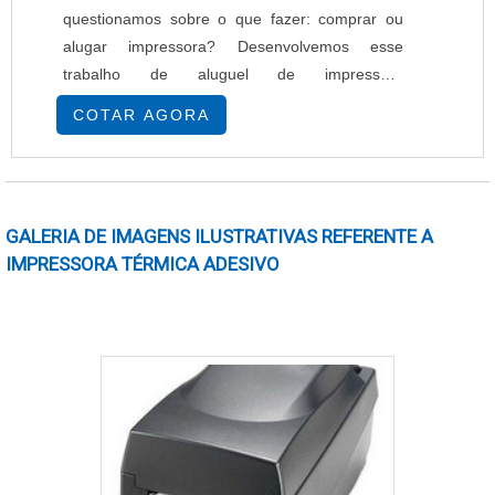
questionamos sobre o que fazer: comprar ou
alugar impressora? Desenvolvemos esse
trabalho de aluguel de impressora
multifuncional, que não consiste só em alugar
COTAR AGORA
impressora para uma empresa, mas também de
prestar todos os serviços relacionados ao bom
funcionamento do equipamento, que é
fundamental para a empresa que está alugando
GALERIA DE IMAGENS ILUSTRATIVAS REFERENTE A
o serviço. Para responder a essa pergunta
IMPRESSORA TÉRMICA ADESIVO
(comprar ou ....