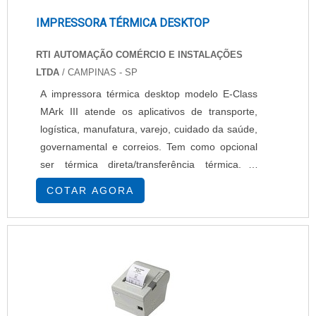
IMPRESSORA TÉRMICA DESKTOP
RTI AUTOMAÇÃO COMÉRCIO E INSTALAÇÕES
LTDA
/ CAMPINAS - SP
A impressora térmica desktop modelo E-Class
MArk III atende os aplicativos de transporte,
logística, manufatura, varejo, cuidado da saúde,
governamental e correios. Tem como opcional
ser térmica direta/transferência térmica. A
impressora térmica desktop está disponível em
COTAR AGORA
quatro modelos distintos: Basic, Advanced,
Professional, Professional+. Conheça mais
consultando a RTI Automação Comércio e
Instalações e pedindo um orçamento.......