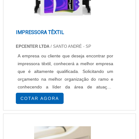
IMPRESSORA TÊXTIL
EPCENTER LTDA
/ SANTO ANDRÉ - SP
A empresa ou cliente que deseja encontrar por
impressora têxtil, conhecerá a melhor empresa
que é altamente qualificada. Solicitando um
orçamento na melhor organização do ramo e
conhecendo a líder da área de atuação.
Quando o interesse é por impressora têxtil, com
COTAR AGORA
os profissionais especializados da EPcenter
atingirá assertividade com pagamento
acessível.MAIS INFORMAÇÕES
INTERESSANTES SOBRE IMPRESSORA
TÊXTILHá muitas maneiras eficientes de