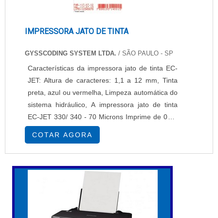
IMPRESSORA JATO DE TINTA
GYSSCODING SYSTEM LTDA.
/ SÃO PAULO - SP
Características da impressora jato de tinta EC-
JET: Altura de caracteres: 1,1 a 12 mm, Tinta
preta, azul ou vermelha, Limpeza automática do
sistema hidráulico, A impressora jato de tinta
EC-JET 330/ 340 - 70 Microns Imprime de 03 a
04 linhas, Velocidade máxima: 6 m/s, Impressão
COTAR AGORA
de código de barras, numeração sequencial,
hora e data corrente, Indicada para marcações
em plásticos, vidros, papel, pvc, metal, espumas
e borrachas. Par...