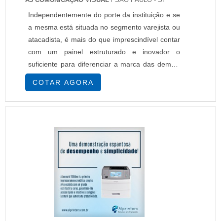
Independentemente do porte da instituição e se
a mesma está situada no segmento varejista ou
atacadista, é mais do que imprescindível contar
com um painel estruturado e inovador o
suficiente para diferenciar a marca das demais
empresas dispersas pelo mercado. É também
COTAR AGORA
por conta disso que na prática, é necessário
estabelecer uma parceria de sucesso para com
uma corporação ligada ao setor da
comunicação visual, pois somente este tipo de
empresa con....