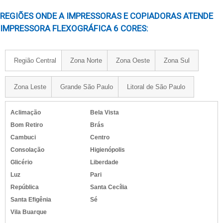
IMPRESSORA OFFSET A4
REGIÕES ONDE A IMPRESSORAS E COPIADORAS ATENDE
IMPRESSORA OFFSET DE MESA COLORIDA
IMPRESSORA FLEXOGRÁFICA 6 CORES:
IMPRESSORA OFFSET DE MESA COLORIDA PREÇO
IMPRESSORA OFFSET BICOLOR
Região Central
Zona Norte
Zona Oeste
Zona Sul
IMPRESSORA OFFSET 8 CORES
IMPRESSORA OFFSET 4 CORES A VENDA
Zona Leste
Grande São Paulo
Litoral de São Paulo
IMPRESSORA OFFSET DIGITAL PREÇO
IMPRESSORA OFFSET PARA GRAFICA
Aclimação
Bela Vista
IMPRESSORA OFFSET HEIDELBERG 5 CORES
Bom Retiro
Brás
IMPRESSORA OFFSET INDUSTRIAL
Cambuci
Centro
IMPRESSORA OFFSET DE MESA NOVA
Consolação
Higienópolis
IMPRESSORA OFFSET PLANA
Glicério
Liberdade
IMPRESSORA OFFSET PEQUENO PORTE PREÇO
Luz
Pari
República
Santa Cecília
IMPRESSORA OFFSET PARA JORNAIS
Santa Efigênia
Sé
IMPRESSORA OFFSET
Vila Buarque
IMPRESSORA DE JORNAL