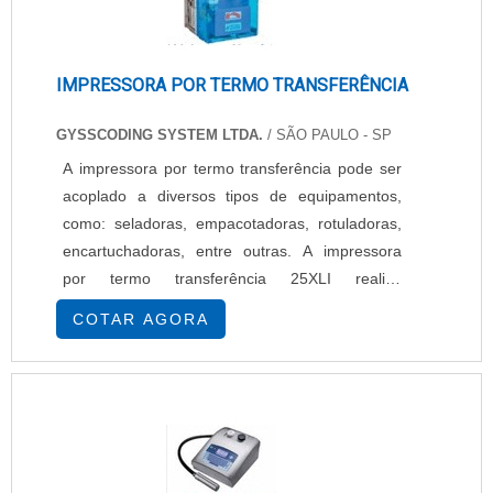
IMPRESSORA POR TERMO TRANSFERÊNCIA
GYSSCODING SYSTEM LTDA.
/ SÃO PAULO - SP
A impressora por termo transferência pode ser
acoplado a diversos tipos de equipamentos,
como: seladoras, empacotadoras, rotuladoras,
encartuchadoras, entre outras. A impressora
por termo transferência 25XLI realiza
impressões com alta qualidade, sendo ideal
COTAR AGORA
para marcação em etiquetas, filmes pré-
impressos e diversos tipos de embalagens
flexíveis. Disponível na Gysscoding System, a
Impressora por termo transferência possui
comunicação: ...