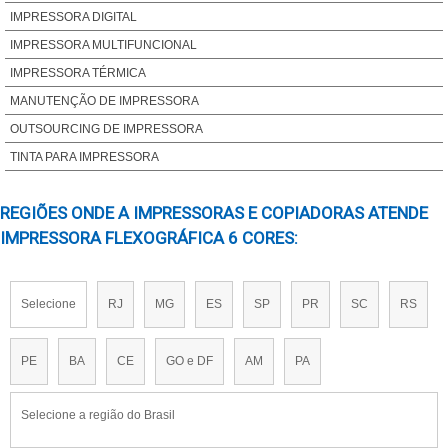
IMPRESSORA ROTATIVA OFFSET A VENDA
IMPRESSORA DIGITAL
IMPRESSORA ROTATIVA OFFSET PREÇO
IMPRESSORA MULTIFUNCIONAL
COMPRAR IMPRESSORA ROTATIVA OFFSET
IMPRESSORA TÉRMICA
IMPRESSORA OFFSET PEQUENO PORTE
MANUTENÇÃO DE IMPRESSORA
IMPRESSORA ROTATIVA
OUTSOURCING DE IMPRESSORA
IMPRESSORA OFFSET DIGITAL
TINTA PARA IMPRESSORA
IMPRESSORA OFFSET 4 CORES
REGIÕES ONDE A IMPRESSORAS E COPIADORAS ATENDE
IMPRESSORA ROTATIVA PARA JORNAL
IMPRESSORA FLEXOGRÁFICA 6 CORES:
IMPRESSORA CORTE E VINCO ROTATIVA PREÇO
IMPRESSORA OFFSET A3
IMPRESSORA ROTATIVA PREÇO
Selecione
RJ
MG
ES
SP
PR
SC
RS
IMPRESSORA FLEXOGRAFICA ROTATIVA
IMPRESSORA PLANA ROTATIVA
PE
BA
CE
GO e DF
AM
PA
IMPRESSORA ROTATIVA A VENDA
MAQUINA IMPRESSORA ROTATIVA
Selecione a região do Brasil
MAQUINA IMPRESSORA ROTATIVA PARA JORNAL