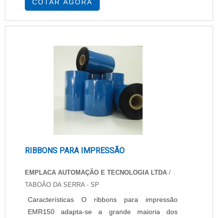
COTAR AGORA
são: Capa dura ou capa mole, Brochura ou
espiral, Com pauta ou sem pauta. Agendas
podem ser utilizadas para organizar vida
pessoal, vida acadêmica, meio profissional e
muitos outros setores. Em ge....
RIBBONS PARA IMPRESSÃO
EMPLACA AUTOMAÇÃO E TECNOLOGIA LTDA
/
TABOÃO DA SERRA - SP
Características O ribbons para impressão
EMR150 adapta-se a grande maioria dos