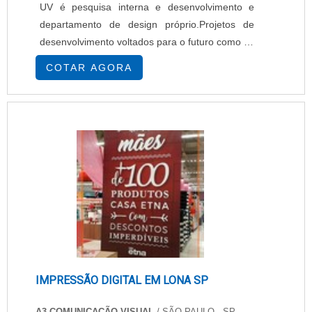
UV é pesquisa interna e desenvolvimento e
departamento de design próprio.Projetos de
desenvolvimento voltados para o futuro como foi
o caso da máquina para esterilização, levam
COTAR AGORA
produtos poderosos e inovadores para campos
de aplicação existentes e novos.MAIS
INFORMAÇÕES SOBRE AS MÁQUINAS DE
ESTERILIZAÇÃOA alta qualidade de
equipamentos é baseada não só na fabricação
do equipamento nas próprias instalaçõ.
IMPRESSÃO DIGITAL EM LONA SP
A3 COMUNICAÇÃO VISUAL
/ SÃO PAULO - SP