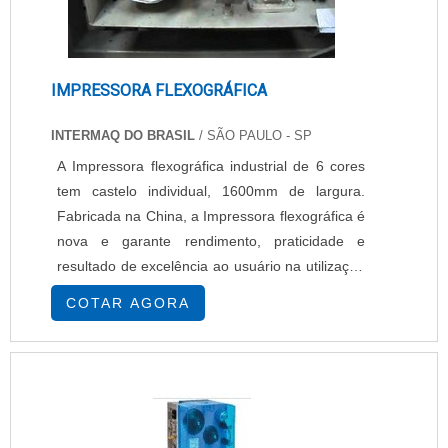
IMPRESSORA FLEXOGRÁFICA
INTERMAQ DO BRASIL
/ SÃO PAULO - SP
A Impressora flexográfica industrial de 6 cores
tem castelo individual, 1600mm de largura.
Fabricada na China, a Impressora flexográfica é
nova e garante rendimento, praticidade e
resultado de excelência ao usuário na utilização
para os mais diversos tipos de impressão.
COTAR AGORA
Solicite agora mesmo o seu orçamento da
Impressora flexográfica de 6 cores ou consulte
a Intermaq do Brasil para saber mais
informações sobre suas características.......