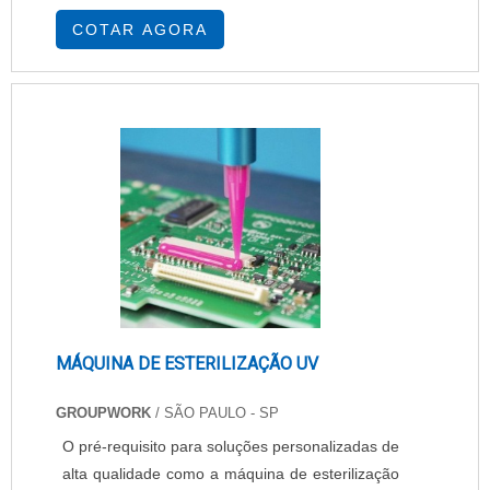
atender as diversas necessidades das
COTAR AGORA
empresas a impressora por toque seco ink roll
Gyss possui o modelo GYSS 1100 e o outro
modelo de impressora por toque seco ink roll o
GYSS 1300. Impressora por toque seco ink rool
Gyss 1100 apresent....
MÁQUINA DE ESTERILIZAÇÃO UV
GROUPWORK
/ SÃO PAULO - SP
O pré-requisito para soluções personalizadas de
alta qualidade como a máquina de esterilização