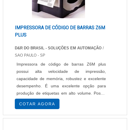
IMPRESSORA DE CÓDIGO DE BARRAS Z6M
PLUS
D&R DO BRASIL - SOLUÇÕES EM AUTOMAÇÃO
/
SAO PAULO - SP
Impressora de código de barras Z6M plus
possui alta velocidade de impressão,
capacidade de memória, robustez e excelente
desempenho. É uma excelente opção para
produção de etiquetas em alto volume. Possui
gabinete metálico que assegura excepcional
COTAR AGORA
resistência exigida no campo industrial ou em
ambientes hostis. Impressora de código de
barras Z6M plus líder de performance em sua
classe, combina elegância, tecnologia e