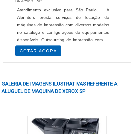
DIADEMA - SP
Atendimento exclusivo para São Paulo. A
Alprinters presta serviços de locação de
máquinas de impressão com diversos modelos
no catálogo e configurações de equipamentos
disponíveis. Outsourcing de impressão com as
melhores soluções e custos do mercado, com
COTAR AGORA
as ferramentas mais avançadas e
equipamentos de alta qualidade. Equipamentos
de impressão para: Escolas, Escritórios,
Hospitais, Indústrias em geral, Gráficas e uma
GALERIA DE IMAGENS ILUSTRATIVAS REFERENTE A
infinidade de áreas. Loca....
ALUGUEL DE MAQUINA DE XEROX SP