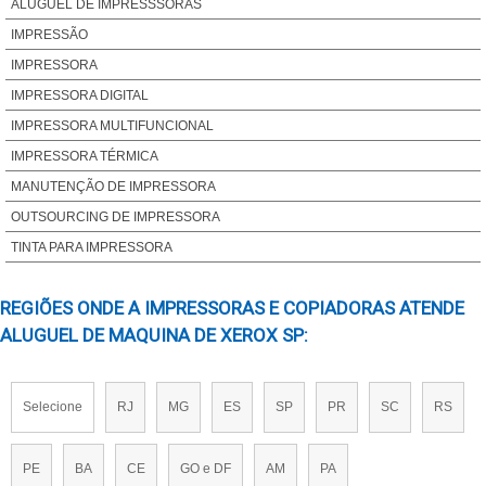
IMPRESSORA A3 TANQUE DE TINTA​
ALUGUEL DE IMPRESSSORAS
IMPRESSORAS PORTÁTEIS A4​
IMPRESSÃO
IMPRESSORA PARA SUBLIMACAO​
IMPRESSORA
IMPRESSORA PORTATIL SEM FIO​
IMPRESSORA DIGITAL
IMPRESSORAS A LASER COLORIDAS​
IMPRESSORA MULTIFUNCIONAL
IMPRESSORAS A3 EPSON​
IMPRESSORA TÉRMICA
IMPRESSORAS LASER MONOCROMÁTICAS​
MANUTENÇÃO DE IMPRESSORA
IMPRESSORAS COLORIDAS A LASER​
OUTSOURCING DE IMPRESSORA
ASSISTENCIA TECNICA PARA IMPRESSORA
TINTA PARA IMPRESSORA
IMPRESSORA PARA CUPOM FISCAL​
REGIÕES ONDE A IMPRESSORAS E COPIADORAS ATENDE
IMPRESSORA PARA ETIQUETAS ADESIVAS PERSONALIZADAS
ALUGUEL DE MAQUINA DE XEROX SP:
IMPRESSORA PARA IFOOD​
ASSISTENCIA TECNICA EPSON IMPRESSORA
ASSISTENCIA TECNICA HP IMPRESSORA​
Selecione
RJ
MG
ES
SP
PR
SC
RS
IMPRESSORAS COLORIDAS PROFISSIONAIS​
MANUTENCAO DE IMPRESSORA EPSON​
PE
BA
CE
GO e DF
AM
PA