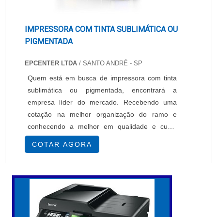
IMPRESSORA COM TINTA SUBLIMÁTICA OU
PIGMENTADA
EPCENTER LTDA
/ SANTO ANDRÉ - SP
Quem está em busca de impressora com tinta
sublimática ou pigmentada, encontrará a
empresa líder do mercado. Recebendo uma
cotação na melhor organização do ramo e
conhecendo a melhor em qualidade e custo
benefício.MAIS SOBRE IMPRESSORA COM
COTAR AGORA
TINTA SUBLIMÁTICA OU PIGMENTADASe
alguém busca por impressoras com tinta
sublimática ou pigmentada em uma empresa
segura, descobre a EPcenter. É possível
encontrar impressoras têxteis e impressoras
so...