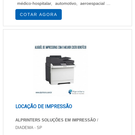
médico-hospitalar, automotivo, aeroespacial e
outros. Para clientes que atuam com esses ou
COTAR AGORA
outros equipamentos que demandam o uso de
circuitos impressos, a melhor opção é investir
em um circuito impresso profissional.
Importância da escolha de um circuito impresso
O desenvolvime....
LOCAÇÃO DE IMPRESSÃO
ALPRINTERS SOLUÇÕES EM IMPRESSÃO
/
DIADEMA - SP