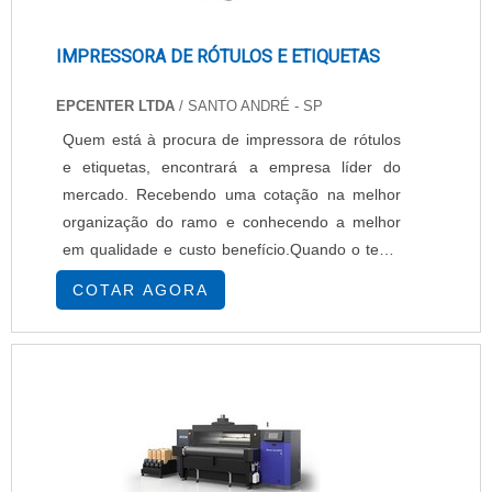
IMPRESSORA DE RÓTULOS E ETIQUETAS
EPCENTER LTDA
/ SANTO ANDRÉ - SP
Quem está à procura de impressora de rótulos
e etiquetas, encontrará a empresa líder do
mercado. Recebendo uma cotação na melhor
organização do ramo e conhecendo a melhor
em qualidade e custo benefício.Quando o tema
é impressora de rótulos e etiquetas, com os
COTAR AGORA
melhores profissionais da EPcenter atingirá
excelente custo-benefício com pagamento
acessível.UM POUCO MAIS SOBRE
IMPRESSORA DE RÓTULOS E ETIQUETASHá
muitas maneiras eficientes de ...