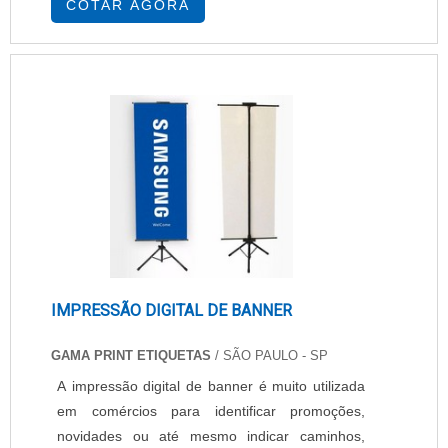
COTAR AGORA
os custos e o tempo necessário para a
finalização da sua fabricação. Motivos para
realizar o orçamento de circuito impresso Em
muitos casos é aconselhável optar pelo
orçamento d....
IMPRESSÃO DIGITAL DE BANNER
GAMA PRINT ETIQUETAS
/ SÃO PAULO - SP
A impressão digital de banner é muito utilizada
em comércios para identificar promoções,
novidades ou até mesmo indicar caminhos,