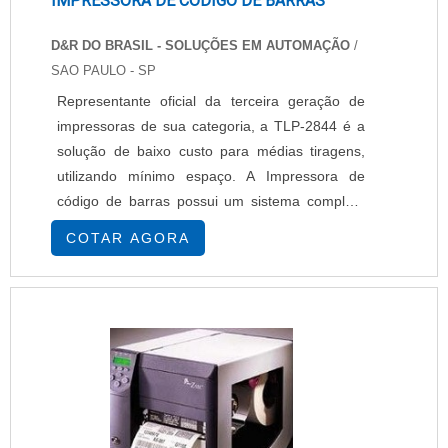
IMPRESSORA DE CÓDIGO DE BARRAS
D&R DO BRASIL - SOLUÇÕES EM AUTOMAÇÃO
/
SAO PAULO - SP
Representante oficial da terceira geração de
impressoras de sua categoria, a TLP-2844 é a
solução de baixo custo para médias tiragens,
utilizando mínimo espaço. A Impressora de
código de barras possui um sistema completo
de gerenciamento de memória que permite o
COTAR AGORA
armazenamento controlado de formatos de
etiquetas, gráficos e fontes. Além disso, a
Impressora de código de barras tem
incorporada uma poderosa linguagem de
comandos (EPL-2) para geração ....