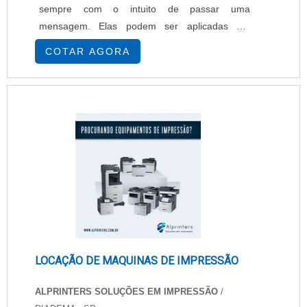
sempre com o intuito de passar uma
mensagem. Elas podem ser aplicadas em
fachadas, paredes, vias públicas, entre outros
COTAR AGORA
locais. Reconhecido como um objeto
publicitário, ele pode ser confeccionado em
lona, papel e até mesmo tecido. Vantagens em
adquirir o produto Matéria-prima qualificada,
Diversos modelos, formatos e ....
LOCAÇÃO DE MAQUINAS DE IMPRESSÃO
ALPRINTERS SOLUÇÕES EM IMPRESSÃO
/