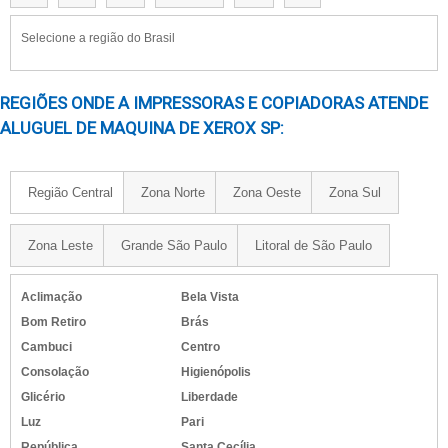
IMPRESSORA FRENTE E VERSO AUTOMATICA
IMPRESSORAS A3 SUBLIMATICA​
Selecione a região do Brasil
IMPRESSORAS SEM FIOS​
IMPRESSORA COLORIDA COM TANQUE DE TINTA​
REGIÕES ONDE A IMPRESSORAS E COPIADORAS ATENDE
IMPRESSORA EPSON PARA SUBLIMACAO
ALUGUEL DE MAQUINA DE XEROX SP:
IMPRESSORA DE ETIQUETAS ADESIVAS COLORIDAS​
IMPRESSORA EPSON TANQUE DE TINTA A3​
Região Central
Zona Norte
Zona Oeste
Zona Sul
IMPRESSORA QUE IMPRIME ADESIVO
IMPRESSORA QUE IMPRIME A3​
Zona Leste
Grande São Paulo
Litoral de São Paulo
IMPRESSORAS RECARREGAVEIS​
IMPRESSORAS PARA IMPRIMIR ADESIVOS​
Aclimação
Bela Vista
IMPRESSORA PARA TIRAR XEROX​
Bom Retiro
Brás
IMPRESSORA PROFISSIONAL PARA GRÁFICA​
Cambuci
Centro
IMPRESSORA SIMPLES PRETO E BRANCO​
Consolação
Higienópolis
IMPRESSORAS MULTIFUNCIONAIS COLORIDAS A LASER​
Glicério
Liberdade
Luz
Pari
República
Santa Cecília