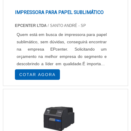
IMPRESSORA PARA PAPEL SUBLIMÁTICO
EPCENTER LTDA
/ SANTO ANDRÉ - SP
Quem está em busca de impressora para papel
sublimático, sem dúvidas, conseguirá encontrar
na empresa EPcenter. Solicitando um
orçamento na melhor empresa do segmento e
descobrindo a líder em qualidade.É importante
lembrar que o produto deve sempre ser
COTAR AGORA
adquirido com empresas especializadas no
segmento. Esse tipo de cuidado ajuda a garantir
a qualidade e durabilidade dos materiais, além
de evitar prejuízos com substituições frequentes
de...