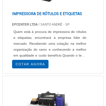
IMPRESSORA DE RÓTULOS E ETIQUETAS
EPCENTER LTDA
/ SANTO ANDRÉ - SP
Quem está à procura de impressora de rótulos
e etiquetas, encontrará a empresa líder do
mercado. Recebendo uma cotação na melhor
organização do ramo e conhecendo a melhor
em qualidade e custo benefício.Quando o tema
é impressora de rótulos e etiquetas, com os
COTAR AGORA
melhores profissionais da EPcenter atingirá
excelente custo-benefício com pagamento
acessível.UM POUCO MAIS SOBRE
IMPRESSORA DE RÓTULOS E ETIQUETASHá
muitas maneiras eficientes de ...