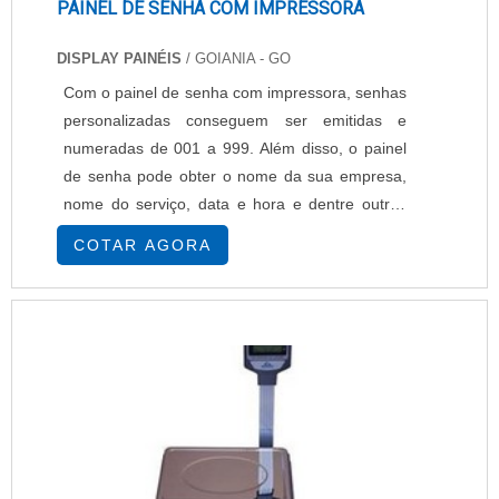
PAINEL DE SENHA COM IMPRESSORA
DISPLAY PAINÉIS
/ GOIANIA - GO
Com o painel de senha com impressora, senhas
personalizadas conseguem ser emitidas e
numeradas de 001 a 999. Além disso, o painel
de senha pode obter o nome da sua empresa,
nome do serviço, data e hora e dentre outros
similares. Principais características - Corte
COTAR AGORA
automático do papel (guihotina), - Capacidade
para 4 serviços, - Largura da bobina: 57mm, -
Alimentação: Tensão 90 a 240 VAC automática,
- Método de impressão: Témica,....