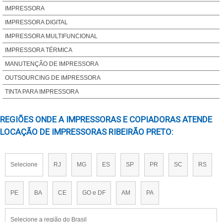
IMPRESSORA PARA SUBLIMACAO​
IMPRESSORA
IMPRESSORA PORTATIL SEM FIO​
IMPRESSORA DIGITAL
IMPRESSORAS A LASER COLORIDAS​
IMPRESSORA MULTIFUNCIONAL
IMPRESSORAS A3 EPSON​
IMPRESSORA TÉRMICA
IMPRESSORAS LASER MONOCROMÁTICAS​
MANUTENÇÃO DE IMPRESSORA
IMPRESSORAS COLORIDAS A LASER​
OUTSOURCING DE IMPRESSORA
ASSISTENCIA TECNICA PARA IMPRESSORA
TINTA PARA IMPRESSORA
IMPRESSORA PARA CUPOM FISCAL​
REGIÕES ONDE A IMPRESSORAS E COPIADORAS ATENDE
IMPRESSORA PARA ETIQUETAS ADESIVAS PERSONALIZADAS
LOCAÇÃO DE IMPRESSORAS RIBEIRÃO PRETO:
IMPRESSORA PARA IFOOD​
ASSISTENCIA TECNICA EPSON IMPRESSORA
ASSISTENCIA TECNICA HP IMPRESSORA​
Selecione
RJ
MG
ES
SP
PR
SC
RS
IMPRESSORAS COLORIDAS PROFISSIONAIS​
MANUTENCAO DE IMPRESSORA EPSON​
PE
BA
CE
GO e DF
AM
PA
IMPRESSORA FRENTE E VERSO AUTOMATICA
IMPRESSORAS A3 SUBLIMATICA​
Selecione a região do Brasil