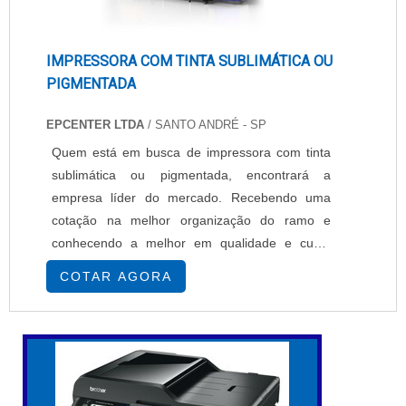
IMPRESSORA COM TINTA SUBLIMÁTICA OU
PIGMENTADA
EPCENTER LTDA
/ SANTO ANDRÉ - SP
Quem está em busca de impressora com tinta
sublimática ou pigmentada, encontrará a
empresa líder do mercado. Recebendo uma
cotação na melhor organização do ramo e
conhecendo a melhor em qualidade e custo
benefício.MAIS SOBRE IMPRESSORA COM
COTAR AGORA
TINTA SUBLIMÁTICA OU PIGMENTADASe
alguém busca por impressoras com tinta
sublimática ou pigmentada em uma empresa
segura, descobre a EPcenter. É possível
encontrar impressoras têxteis e impressoras
so...