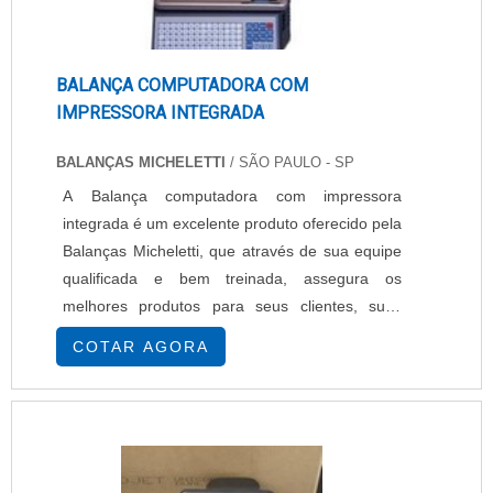
BALANÇA COMPUTADORA COM
IMPRESSORA INTEGRADA
BALANÇAS MICHELETTI
/ SÃO PAULO - SP
A Balança computadora com impressora
integrada é um excelente produto oferecido pela
Balanças Micheletti, que através de sua equipe
qualificada e bem treinada, assegura os
melhores produtos para seus clientes, suas
empresas e negócios. Com altíssima qualidade,
COTAR AGORA
a Balança computadora com impressora
integrada é a solução mais completa para
etiquetar e automatizar sua loja comercial. Além
de todas dessas qualidades, a Balança
computadora com impresso....