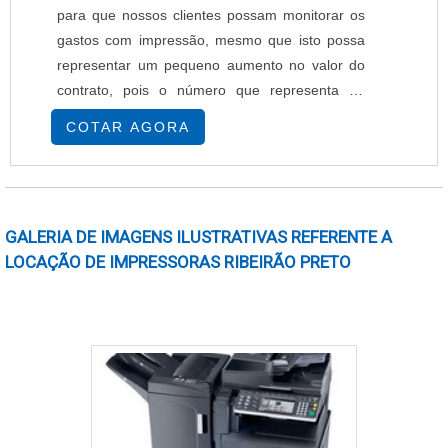
para que nossos clientes possam monitorar os
gastos com impressão, mesmo que isto possa
representar um pequeno aumento no valor do
contrato, pois o número que representa na
redução do volume mensal de impressões é de
COTAR AGORA
até 30%, ou seja, a economia é maior que o
valor pago mensalmente no software. Listamos
abaixo algumas vantagens com a implantação
do gerenciador de impressão: Transparência
GALERIA DE IMAGENS ILUSTRATIVAS REFERENTE A
nas informaç....
LOCAÇÃO DE IMPRESSORAS RIBEIRÃO PRETO