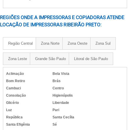
IMPRESSORAS SEM FIOS​
IMPRESSORA COLORIDA COM TANQUE DE TINTA​
REGIÕES ONDE A IMPRESSORAS E COPIADORAS ATENDE
IMPRESSORA EPSON PARA SUBLIMACAO
LOCAÇÃO DE IMPRESSORAS RIBEIRÃO PRETO:
IMPRESSORA DE ETIQUETAS ADESIVAS COLORIDAS​
IMPRESSORA EPSON TANQUE DE TINTA A3​
Região Central
Zona Norte
Zona Oeste
Zona Sul
IMPRESSORA QUE IMPRIME ADESIVO
IMPRESSORA QUE IMPRIME A3​
Zona Leste
Grande São Paulo
Litoral de São Paulo
IMPRESSORAS RECARREGAVEIS​
IMPRESSORAS PARA IMPRIMIR ADESIVOS​
Aclimação
Bela Vista
IMPRESSORA PARA TIRAR XEROX​
Bom Retiro
Brás
IMPRESSORA PROFISSIONAL PARA GRÁFICA​
Cambuci
Centro
IMPRESSORA SIMPLES PRETO E BRANCO​
Consolação
Higienópolis
IMPRESSORAS MULTIFUNCIONAIS COLORIDAS A LASER​
Glicério
Liberdade
Luz
Pari
República
Santa Cecília
Santa Efigênia
Sé