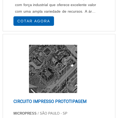
com força industrial que oferece excelente valor
com uma ampla variedade de recursos. A área
útil ser reduzida é ideal para os usuários que
COTAR AGORA
precisam da potências máximas das
impressoras, que precisam levar em conta
limitações de espaço. A Impressora de código
de barras M-Class é uma solução perfeita para
aplicações ....
CIRCUITO IMPRESSO PROTOTIPAGEM
MICROPRESS
/ SÃO PAULO - SP