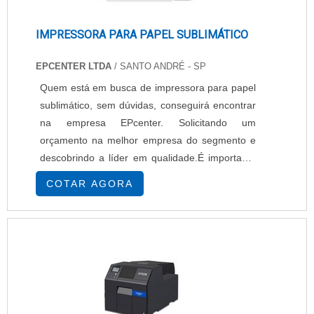
IMPRESSORA PARA PAPEL SUBLIMÁTICO
EPCENTER LTDA
/ SANTO ANDRÉ - SP
Quem está em busca de impressora para papel
sublimático, sem dúvidas, conseguirá encontrar
na empresa EPcenter. Solicitando um
orçamento na melhor empresa do segmento e
descobrindo a líder em qualidade.É importante
lembrar que o produto deve sempre ser
COTAR AGORA
adquirido com empresas especializadas no
segmento. Esse tipo de cuidado ajuda a garantir
a qualidade e durabilidade dos materiais, além
de evitar prejuízos com substituições frequentes
de...