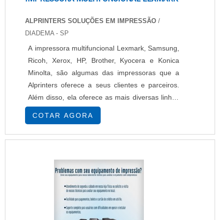
ALPRINTERS SOLUÇÕES EM IMPRESSÃO
/
DIADEMA - SP
A impressora multifuncional Lexmark, Samsung,
Ricoh, Xerox, HP, Brother, Kyocera e Konica
Minolta, são algumas das impressoras que a
Alprinters oferece a seus clientes e parceiros.
Além disso, ela oferece as mais diversas linhas
de equipamentos para atender os projetos com
COTAR AGORA
eficiência e tecnologia. Diferencial Aluguel de
impressoras para todos os tipos de projetos,
Equipamentos simples e robustos, Atendimento
a pequenas, médias e grandes empresas....