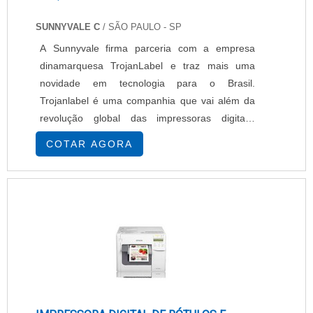
SUNNYVALE C
/ SÃO PAULO - SP
A Sunnyvale firma parceria com a empresa
dinamarquesa TrojanLabel e traz mais uma
novidade em tecnologia para o Brasil.
Trojanlabel é uma companhia que vai além da
revolução global das impressoras digitais,
iniciada por uma tecnologia líder e altamente
COTAR AGORA
inovadora em impressões coloridas da Memjet.
A TrojanOne é uma impressora de rótulos e
etiquetas adesivas que utiliza a avançada
cabeça de impressão a jato de Tinta Térmico
(TIJ) da Memje...