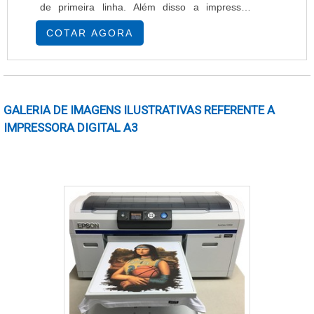
de primeira linha. Além disso a impressora
também tem a capacidade de imprimir grandes
COTAR AGORA
quantidades. Por isso, a impressora rotativa é
considerada uma ótima opção para quem busca
alavancar seu negócio na área da indústria
gráfica.PRINCIPAIS CARACTERÍSTICAS DAS
GALERIA DE IMAGENS ILUSTRATIVAS REFERENTE A
IMPRESSORAS ROTATIVASA impressora
IMPRESSORA DIGITAL A3
rotativa possui ava.