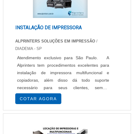
INSTALAÇÃO DE IMPRESSORA
ALPRINTERS SOLUÇÕES EM IMPRESSÃO
/
DIADEMA - SP
Atendimento exclusivo para São Paulo. A
Alprinters tem procedimentos excelentes para
instalação de impressora multifuncional e
copiadoras, além disso dá todo suporte
necessário para seus clientes, sempre
trabalhando em conjunto na resolução dos
COTAR AGORA
problemas. Serviços: Suporte e atendimento
para instalação de impressora, Aluguel de
impressoras e copiadoras, Assistência técnica
especializada, Fornecimento de toners,
cilindros e peças para repa....