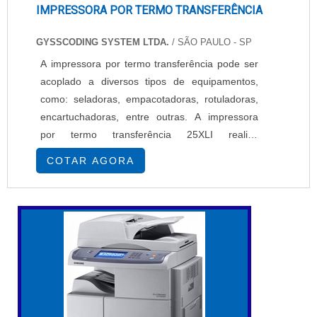
IMPRESSORA POR TERMO TRANSFERÊNCIA
GYSSCODING SYSTEM LTDA.
/ SÃO PAULO - SP
A impressora por termo transferência pode ser
acoplado a diversos tipos de equipamentos,
como: seladoras, empacotadoras, rotuladoras,
encartuchadoras, entre outras. A impressora
por termo transferência 25XLI realiza
impressões com alta qualidade, sendo ideal
COTAR AGORA
para marcação em etiquetas, filmes pré-
impressos e diversos tipos de embalagens
flexíveis. Disponível na Gysscoding System, a
Impressora por termo transferência possui
comunicação: ...