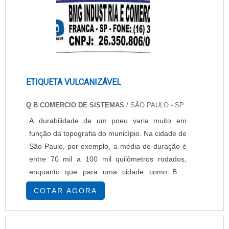
ETIQUETA VULCANIZÁVEL
Q B COMERCIO DE SISTEMAS
/ SÃO PAULO - SP
A durabilidade de um pneu varia muito em
função da topografia do município. Na cidade de
São Paulo, por exemplo, a média de duração é
entre 70 mil a 100 mil quilômetros rodados,
enquanto que para uma cidade como Belo
Horizonte, que tem uma topografia muito mais
COTAR AGORA
irregular, essa durabilidade dura entre 40 mil e
50 mil quilômetros rodados. O balanceamento e
o alinhamento dos pneus devem ser feitos a