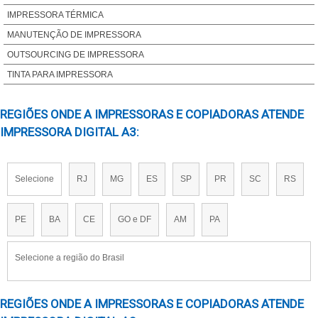
LONA PARA IMPRESSÃO DIGITAL PREÇO
IMPRESSORA TÉRMICA
MÁQUINA DE IMPRESSÃO DE BANNER
MANUTENÇÃO DE IMPRESSORA
MÁQUINA DE IMPRESSÃO DIGITAL
OUTSOURCING DE IMPRESSORA
MAQUINA IMPRESSÃO DIGITAL
TINTA PARA IMPRESSORA
MÁQUINA PARA IMPRESSÃO DIGITAL
REGIÕES ONDE A IMPRESSORAS E COPIADORAS ATENDE
IMPRESSORA OFFSET DIGITAL
IMPRESSORA DIGITAL A3:
IMPRESSORA OFFSET DIGITAL PREÇO
Selecione
RJ
MG
ES
SP
PR
SC
RS
PE
BA
CE
GO e DF
AM
PA
Selecione a região do Brasil
REGIÕES ONDE A IMPRESSORAS E COPIADORAS ATENDE