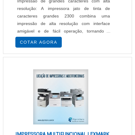
Impressão de grandes caracteres com alta
resolução: A impressora jato de tinta de
caracteres grandes 2300 combina uma
impressão de alta resolução com interface
amigável e de fácil operação, tornando a
seleção de mensagem fácil, rápida e livre de
COTAR AGORA
erros. Com uma resolução de 180 dpi e uma
área de impressão com uma altura máxima de
70mm, as impressoras alcançam os mesmos
padrões de qualidade que as de embalagens
pré-impressas. A concepção e construç....
IMPRESSORA MULTIFUNCIONAL LEXMARK