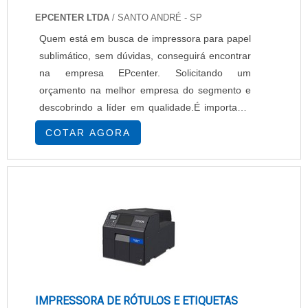
EPCENTER LTDA
/ SANTO ANDRÉ - SP
Quem está em busca de impressora para papel
sublimático, sem dúvidas, conseguirá encontrar
na empresa EPcenter. Solicitando um
orçamento na melhor empresa do segmento e
descobrindo a líder em qualidade.É importante
lembrar que o produto deve sempre ser
COTAR AGORA
adquirido com empresas especializadas no
segmento. Esse tipo de cuidado ajuda a garantir
a qualidade e durabilidade dos materiais, além
de evitar prejuízos com substituições frequentes
de...
IMPRESSORA DE RÓTULOS E ETIQUETAS