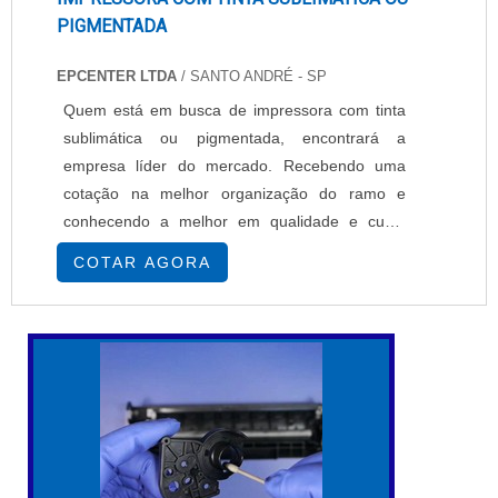
PIGMENTADA
EPCENTER LTDA
/ SANTO ANDRÉ - SP
Quem está em busca de impressora com tinta
sublimática ou pigmentada, encontrará a
empresa líder do mercado. Recebendo uma
cotação na melhor organização do ramo e
conhecendo a melhor em qualidade e custo
benefício.MAIS SOBRE IMPRESSORA COM
COTAR AGORA
TINTA SUBLIMÁTICA OU PIGMENTADASe
alguém busca por impressoras com tinta
sublimática ou pigmentada em uma empresa
segura, descobre a EPcenter. É possível
encontrar impressoras têxteis e impressoras
so...