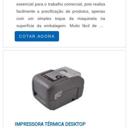
essencial para o trabalho comercial, pois realiza
facilmente a precificação de produtos, apenas
com um simples toque da maquineta na
superfície da embalagem. Muito fácil de ser
utilizada e recarregada com as bobinas de
COTAR AGORA
etiquetas adesivas, a precificadora agrega mais
praticidade, comodidade e organização ao dia a
dia do comércio, de modo a facilitar a
identificação de preços ou qualquer outra
informação que se necessite colocar nas
etiquetas.DIFERENCIAIS AP.
IMPRESSORA TÉRMICA DESKTOP