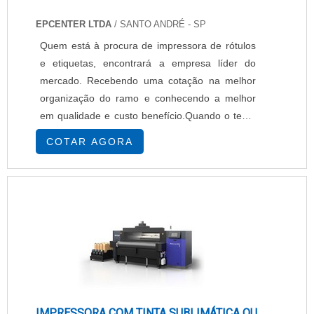
EPCENTER LTDA
/ SANTO ANDRÉ - SP
Quem está à procura de impressora de rótulos
e etiquetas, encontrará a empresa líder do
mercado. Recebendo uma cotação na melhor
organização do ramo e conhecendo a melhor
em qualidade e custo benefício.Quando o tema
é impressora de rótulos e etiquetas, com os
COTAR AGORA
melhores profissionais da EPcenter atingirá
excelente custo-benefício com pagamento
acessível.UM POUCO MAIS SOBRE
IMPRESSORA DE RÓTULOS E ETIQUETASHá
muitas maneiras eficientes de ...
IMPRESSORA COM TINTA SUBLIMÁTICA OU