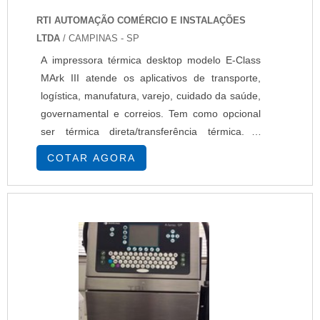
RTI AUTOMAÇÃO COMÉRCIO E INSTALAÇÕES
LTDA
/ CAMPINAS - SP
A impressora térmica desktop modelo E-Class
MArk III atende os aplicativos de transporte,
logística, manufatura, varejo, cuidado da saúde,
governamental e correios. Tem como opcional
ser térmica direta/transferência térmica. A
impressora térmica desktop está disponível em
COTAR AGORA
quatro modelos distintos: Basic, Advanced,
Professional, Professional+. Conheça mais
consultando a RTI Automação Comércio e
Instalações e pedindo um orçamento.....