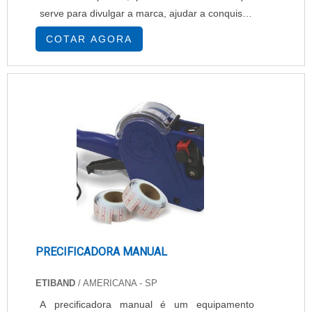
serve para divulgar a marca, ajudar a conquistar
mais clientes e, consequentemente, aumentar
COTAR AGORA
as vendas. As empresas de pequeno, médio ou
grande porte utilizam das identidades visuais de
suas embalagens como um meio de marketing.
No mercado gráfico existem diversos tipos de
embalagens, in....
PRECIFICADORA MANUAL
ETIBAND
/ AMERICANA - SP
A precificadora manual é um equipamento