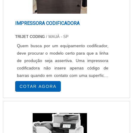
IMPRESSORA CODIFICADORA
TRIJET CODING
/ MAUÁ - SP
Quem busca por um equipamento codificador,
deve procurar o modelo certo para que a linha
de produção seja assertiva. Uma impressora
codificadora não insere apenas código de
barras quando em contato com uma superfície,
é possível programá-la para inserir marca,
COTAR AGORA
datas de fabricação ou validade, lotes e muitos
outros. Variadas possibilidade com impressora
codificadora Imprimindo em caracteres
pequenos, algumas codificadoras já permitem o
uso de in....