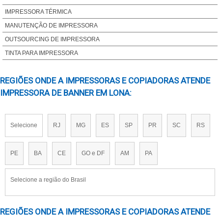
LONA PARA IMPRESSÃO DIGITAL PREÇO
IMPRESSORA TÉRMICA
MÁQUINA DE IMPRESSÃO DE BANNER
MANUTENÇÃO DE IMPRESSORA
MÁQUINA DE IMPRESSÃO DIGITAL
OUTSOURCING DE IMPRESSORA
MAQUINA IMPRESSÃO DIGITAL
TINTA PARA IMPRESSORA
MÁQUINA PARA IMPRESSÃO DIGITAL
REGIÕES ONDE A IMPRESSORAS E COPIADORAS ATENDE
IMPRESSORA OFFSET DIGITAL
IMPRESSORA DE BANNER EM LONA:
IMPRESSORA OFFSET DIGITAL PREÇO
Selecione
RJ
MG
ES
SP
PR
SC
RS
PE
BA
CE
GO e DF
AM
PA
Selecione a região do Brasil
REGIÕES ONDE A IMPRESSORAS E COPIADORAS ATENDE