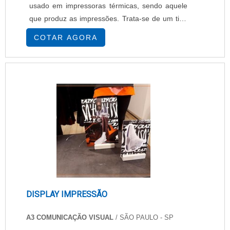
usado em impressoras térmicas, sendo aquele
que produz as impressões. Trata-se de um tipo
de película plástica toda revestida com tinta que
COTAR AGORA
transfere as informações para o suporte assim
que passa pela cabeça térmica e recebe
aquecimento. O ribbon tem um lado coberto de
silicone e outro lado coberto de tinta. Quando
recebe calor, a tinta se desgruda do ribbon e o
silicone ajuda o calor a ser dissipado. Eles são
bastante usados para a impressão de código de
barras e, sobretudo, de etiquetas, uma vez que
ajudam a economizar materiais, tendo ainda um
baixo custo. É importante mencionar que o
ribbon é fabricado em configurações distintas,
para diferentes finalidades e para cada tipo de
DISPLAY IMPRESSÃO
impressora. Ou seja, ele vai variar em:
entintamento externo ou interno; tipos de tinta
A3 COMUNICAÇÃO VISUAL
/ SÃO PAULO - SP
(resina, cera ou misto); medidas (largura do