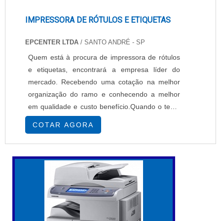
IMPRESSORA DE RÓTULOS E ETIQUETAS
EPCENTER LTDA
/ SANTO ANDRÉ - SP
Quem está à procura de impressora de rótulos
e etiquetas, encontrará a empresa líder do
mercado. Recebendo uma cotação na melhor
organização do ramo e conhecendo a melhor
em qualidade e custo benefício.Quando o tema
é impressora de rótulos e etiquetas, com os
COTAR AGORA
melhores profissionais da EPcenter atingirá
excelente custo-benefício com pagamento
acessível.UM POUCO MAIS SOBRE
IMPRESSORA DE RÓTULOS E ETIQUETASHá
muitas maneiras eficientes de ...