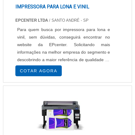
IMPRESSORA PARA LONA E VINIL
EPCENTER LTDA
/ SANTO ANDRÉ - SP
Para quem busca por impressora para lona e
vinil, sem dúvidas, conseguirá encontrar no
website da EPcenter. Solicitando mais
informações na melhor empresa do segmento e
descobrindo a maior referência de qualidade da
área de atuação, a aquisição é mais
COTAR AGORA
segura.Quando a busca é por impressora para
lona e vinil, com os profissionais da EPcenter
poderá contar ótima qualidade com
comprometimento com os resultados dos
clientes.MAIS INFORMAÇÕES...