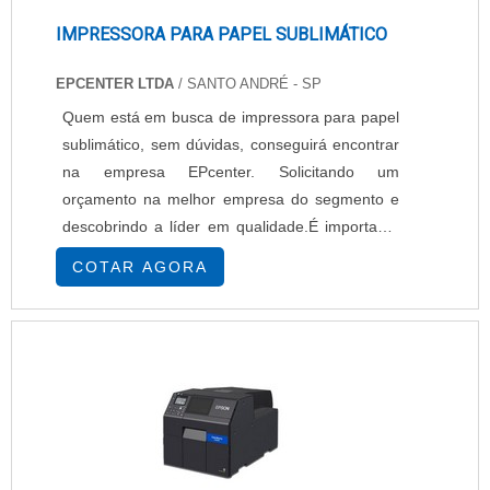
IMPRESSORA PARA PAPEL SUBLIMÁTICO
EPCENTER LTDA
/ SANTO ANDRÉ - SP
Quem está em busca de impressora para papel
sublimático, sem dúvidas, conseguirá encontrar
na empresa EPcenter. Solicitando um
orçamento na melhor empresa do segmento e
descobrindo a líder em qualidade.É importante
lembrar que o produto deve sempre ser
COTAR AGORA
adquirido com empresas especializadas no
segmento. Esse tipo de cuidado ajuda a garantir
a qualidade e durabilidade dos materiais, além
de evitar prejuízos com substituições frequentes
de...