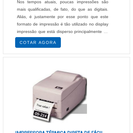
Nos tempos atuais, poucas impressões são
rolo, comprimento do ribbon, diâmetro do
mais qualificadas, de fato, do que as digitais.
tubete);
Aliás, é justamente por esse ponto que este
formato de impressão é tão utilizado no display
impressão que está disperso principalmente no
ambiente varejista como um todo. Restaurantes,
COTAR AGORA
bares, lanchonetes e hotéis representam
apenas alguns dos espaços mais aptos a
receber este tipo de estrutura, que, na prática,
possui valor imensurável quando das
informações ....