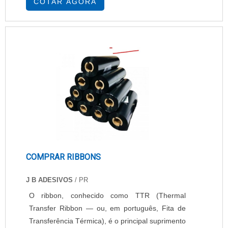
COTAR AGORA
porque a impressora não fiscal realiza a
impressão de cupons que não possuem valor
fiscal, ou seja, não podem ser utilizados como
comprovante de vendas, por isso, a venda de
impressora ....
COMPRAR RIBBONS
J B ADESIVOS
/ PR
O ribbon, conhecido como TTR (Thermal
Transfer Ribbon — ou, em português, Fita de
Transferência Térmica), é o principal suprimento