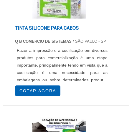
TINTA SILICONE PARA CABOS
Q B COMERCIO DE SISTEMAS
/ SÃO PAULO - SP
Fazer a impressão e a codificação em diversos
produtos para comercialização é uma etapa
importante, principalmente tendo em vista que a
codificação é uma necessidade para as
embalagens ou sobre determinados produtos
diretamente. Estabelecer os códigos sobre os
COTAR AGORA
produtos torna possível fazer o seu
rastreamento, identificando suas informações
específicas. A UTILIZAÇÃO DO PRODUTO É
FUNDAMENTALOs produtos, como a tinta
silicone para cabos, têm lote, data de fabricação
e data de validade específicas c.