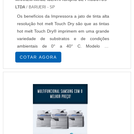
LTDA
/ BARUERI - SP
Os benefícios da Impressora a jato de tinta alta
resolução hot melt Touch Dry são que as tintas
hot melt Touch Dry® imprimem em uma grande
variedade de substratos e de condições
ambientais de 0° a 40° C. Modelo da
impressora a jato de tinta alta resolução: 5800
COTAR AGORA
Esta Impressora a jato de tinta alta resolução
hot melt Touch Dry, dotado de uma velocidade
de impressão de 182 m/min, pode ter como
opcional um conjunto de cabeças de impressão
com guia d....