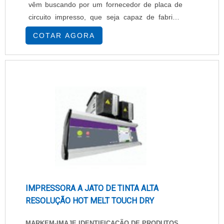
vêm buscando por um fornecedor de placa de
circuito impresso, que seja capaz de fabricar
este componente de acordo com as normas
COTAR AGORA
internacionais. Para encontrar o melhor
fabricante de placa de circuito impresso é
importante saber o tipo de material usado na
fabricação, assim como a tecnologia
empregada, afinal estes são r....
IMPRESSORA A JATO DE TINTA ALTA
RESOLUÇÃO HOT MELT TOUCH DRY
MARKEM-IMAJE IDENTIFICAÇÃO DE PRODUTOS