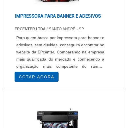
IMPRESSORA PARA BANNER E ADESIVOS
EPCENTER LTDA
/ SANTO ANDRÉ - SP
Para quem busca por impressora para banner e
adesivos, sem dúvidas, conseguirá encontrar no
website da EPcenter. Comparando na empresa
mais qualificada do mercado e conhecendo a
organização mais competente do ramo.É
importante lembrar que o produto deve ser
COTAR AGORA
adquirido com empresas especializadas. Esse
tipo de cuidado ajuda a garantir a qualidade e
durabilidade dos materiais, além de evitar
prejuízos com substituições frequentes de
peças ...