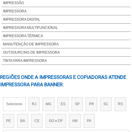
IMPRESSORA PARA FAZER BANNER
IMPRESSÃO
IMPRESSORA PARA GRAFICA RAPIDA
IMPRESSORA
IMPRESSORA PARA VINIL ADESIVO
IMPRESSORA DIGITAL
LONA IMPRESSÃO DIGITAL PREÇO
IMPRESSORA MULTIFUNCIONAL
LONA PARA IMPRESSÃO DIGITAL PREÇO
IMPRESSORA TÉRMICA
MÁQUINA DE IMPRESSÃO DE BANNER
MANUTENÇÃO DE IMPRESSORA
MÁQUINA DE IMPRESSÃO DIGITAL
OUTSOURCING DE IMPRESSORA
MAQUINA IMPRESSÃO DIGITAL
TINTA PARA IMPRESSORA
MÁQUINA PARA IMPRESSÃO DIGITAL
REGIÕES ONDE A IMPRESSORAS E COPIADORAS ATENDE
IMPRESSORA OFFSET DIGITAL
IMPRESSORA PARA BANNER:
IMPRESSORA OFFSET DIGITAL PREÇO
Selecione
RJ
MG
ES
SP
PR
SC
RS
PE
BA
CE
GO e DF
AM
PA