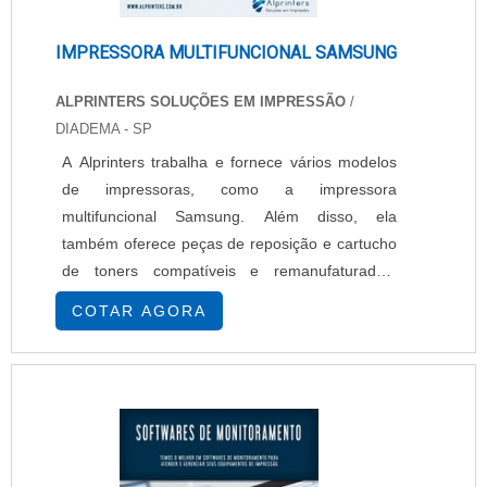
IMPRESSORA MULTIFUNCIONAL SAMSUNG
ALPRINTERS SOLUÇÕES EM IMPRESSÃO
/
DIADEMA - SP
A Alprinters trabalha e fornece vários modelos
de impressoras, como a impressora
multifuncional Samsung. Além disso, ela
também oferece peças de reposição e cartucho
de toners compatíveis e remanufaturados.
Modelo e funções da impressora carro chefe da
COTAR AGORA
marca Samsung SCX 6555 - equipamento
rápido e confiável, já que tem um rendimento de
toner de 25 mil páginas e uma velocidade de 55
páginas por minuto, frente e verso automática e
gaveta com capac....