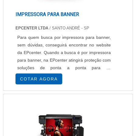
IMPRESSORA PARA BANNER
EPCENTER LTDA
/ SANTO ANDRÉ - SP
Para quem busca por impressora para banner,
sem dúvidas, conseguirá encontrar no website
da EPcenter. Quando a busca é por impressora
para banner, na EPcenter atingirá proteção com
soluções de ponta a ponta para os
parceiros.INFORMAÇÕES INTERESSANTES
COTAR AGORA
SOBRE A IMPRESSORA PARA BANNERHá
muitas maneiras eficientes de demonstrar
competência e excelência em uma área de
atuação. A EPcenter objetiva seus reforços em
proporcionar uma estrutura co...