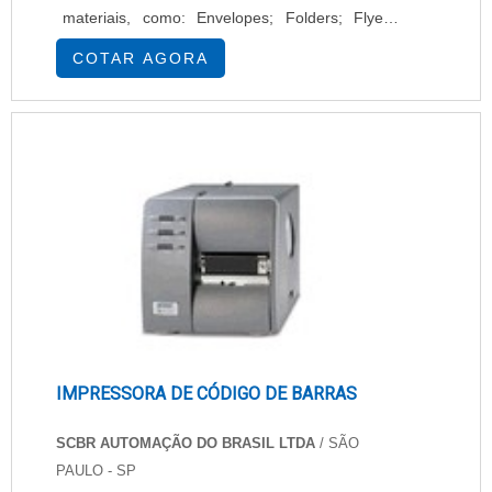
materiais, como: Envelopes; Folders; Flyers;
Cartões de visita; Catálogos; Entre outros
COTAR AGORA
materiais gráficos.Desse modo, é indicada para
impressões comerciais de alto volume. Além
disso, como essa máquina é de alta qualidade a
manutenção de impressora rotativa offset SP é
realizada com intervalo entre elas muito grande,
melh.
IMPRESSORA DE CÓDIGO DE BARRAS
SCBR AUTOMAÇÃO DO BRASIL LTDA
/ SÃO
PAULO - SP