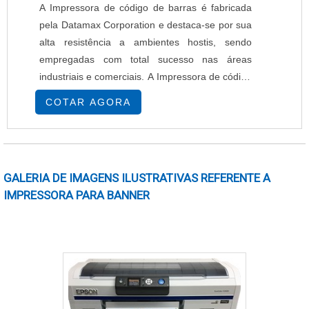
A Impressora de código de barras é fabricada
pela Datamax Corporation e destaca-se por sua
alta resistência a ambientes hostis, sendo
empregadas com total sucesso nas áreas
industriais e comerciais. A Impressora de código
de barras modelo M4206 possui ainda uma
COTAR AGORA
grande capacidade de memória e excelente
desempenho na produção de etiquetas de
tamanhos variados, com textos, logotipos e
código de barras. A Impressora de código de
GALERIA DE IMAGENS ILUSTRATIVAS REFERENTE A
barras é muito utiliz....
IMPRESSORA PARA BANNER