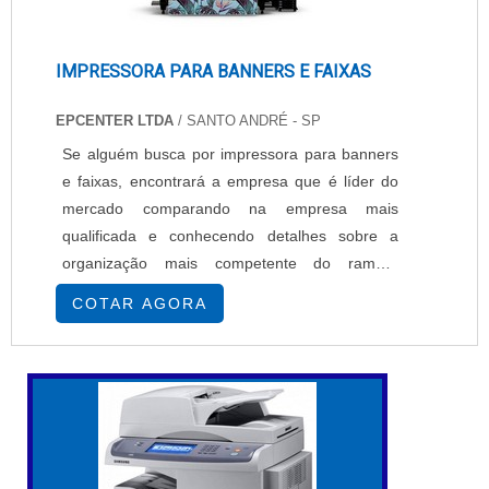
IMPRESSORA PARA BANNERS E FAIXAS
EPCENTER LTDA
/ SANTO ANDRÉ - SP
Se alguém busca por impressora para banners
e faixas, encontrará a empresa que é líder do
mercado comparando na empresa mais
qualificada e conhecendo detalhes sobre a
organização mais competente do ramo.É
importante lembrar que o produto deve ser
COTAR AGORA
adquirido com empresas especializadas. Esse
tipo de cuidado ajuda a garantir a qualidade e
durabilidade dos materiais, além de evitar
prejuízos com substituições frequentes de
peças defeituosas...