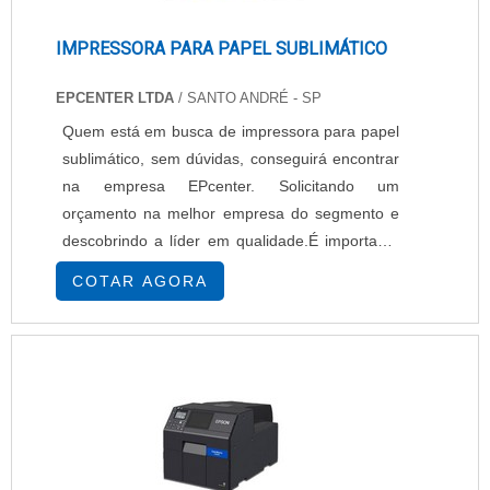
IMPRESSORA PARA PAPEL SUBLIMÁTICO
EPCENTER LTDA
/ SANTO ANDRÉ - SP
Quem está em busca de impressora para papel
sublimático, sem dúvidas, conseguirá encontrar
na empresa EPcenter. Solicitando um
orçamento na melhor empresa do segmento e
descobrindo a líder em qualidade.É importante
lembrar que o produto deve sempre ser
COTAR AGORA
adquirido com empresas especializadas no
segmento. Esse tipo de cuidado ajuda a garantir
a qualidade e durabilidade dos materiais, além
de evitar prejuízos com substituições frequentes
de...