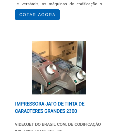
e versáteis, as máquinas de codificação são
responsáveis por gravar informações
COTAR AGORA
essenciais, como lote, data de fabricação e
vencimento.POSSUEM DIVERSAS
CAPACIDADES DE GRAVAÇÃOAtendendo todos
os tipos de embalagens, as máquinas de
codificação cumprem a sua funcionalidade
principalmente em embalagens flexíveis, q.
IMPRESSORA JATO DE TINTA DE
CARACTERES GRANDES 2300
VIDEOJET DO BRASIL COM. DE CODIFICAÇÃO