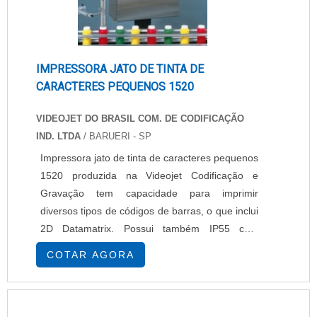
IMPRESSORA JATO DE TINTA DE
CARACTERES PEQUENOS 1520
VIDEOJET DO BRASIL COM. DE CODIFICAÇÃO
IND. LTDA
/ BARUERI - SP
Impressora jato de tinta de caracteres pequenos
1520 produzida na Videojet Codificação e
Gravação tem capacidade para imprimir
diversos tipos de códigos de barras, o que inclui
2D Datamatrix. Possui também IP55 com
proteção contra lavagem e também como
COTAR AGORA
opção, existe a proteção de pó IP65. A
impressora jato de tinta de caracteres pequenos
1520 estabelece um novo padrão em