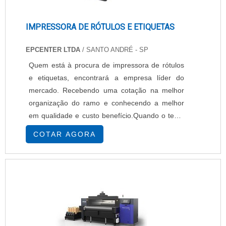
IMPRESSORA DE RÓTULOS E ETIQUETAS
EPCENTER LTDA
/ SANTO ANDRÉ - SP
Quem está à procura de impressora de rótulos
e etiquetas, encontrará a empresa líder do
mercado. Recebendo uma cotação na melhor
organização do ramo e conhecendo a melhor
em qualidade e custo benefício.Quando o tema
é impressora de rótulos e etiquetas, com os
COTAR AGORA
melhores profissionais da EPcenter atingirá
excelente custo-benefício com pagamento
acessível.UM POUCO MAIS SOBRE
IMPRESSORA DE RÓTULOS E ETIQUETASHá
muitas maneiras eficientes de ...