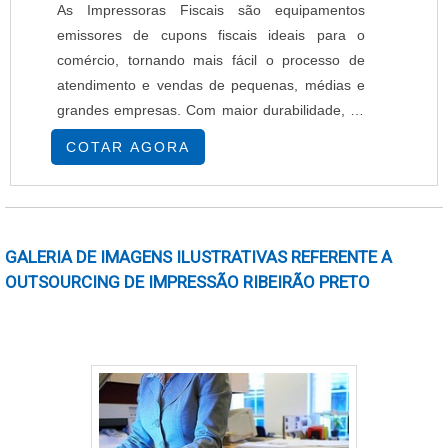
As Impressoras Fiscais são equipamentos
tubete);
bom estado, conquistando então a confiança de
emissores de cupons fiscais ideais para o
todos. A EPcenter é uma empresa que tem sido
comércio, tornando mais fácil o processo de
apontada de forma positiva no mercado por
atendimento e vendas de pequenas, médias e
toda seriedade e qualidade, o que garante uma
grandes empresas. Com maior durabilidade, as
entrega de excelência de ponta a ponta..
Impressoras Fiscais são capazes de enviar
COTAR AGORA
dados automaticamente, e economizarem
papel, já que alguns modelos podem emitir
notas menores, além de favorecer a gestão ao
disponibilizar aparelhos que imprimem o código
GALERIA DE IMAGENS ILUSTRATIVAS REFERENTE A
de barras, boletos e p....
OUTSOURCING DE IMPRESSÃO RIBEIRÃO PRETO