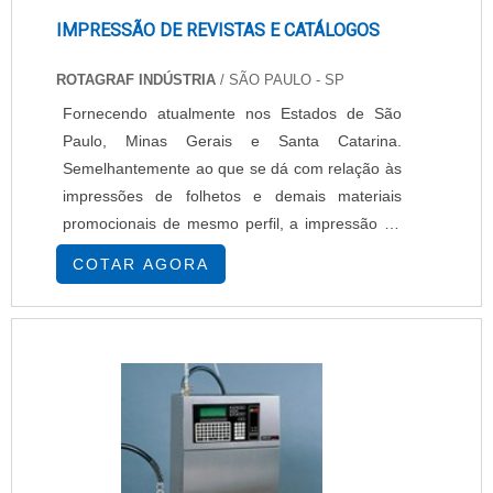
IMPRESSÃO DE REVISTAS E CATÁLOGOS
ROTAGRAF INDÚSTRIA
/ SÃO PAULO - SP
Fornecendo atualmente nos Estados de São
Paulo, Minas Gerais e Santa Catarina.
Semelhantemente ao que se dá com relação às
impressões de folhetos e demais materiais
promocionais de mesmo perfil, a impressão de
revistas e catálogos deve ser pautada na
COTAR AGORA
incorporação dos apliques digitais. Isto é,
independentemente dessas publicações serem
tecnicamente compostas por couché, plásticos
ou quaisquer tipos de papel-cartão, é somente a
impressão digital....