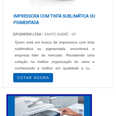
IMPRESSORA COM TINTA SUBLIMÁTICA OU
PIGMENTADA
EPCENTER LTDA
/ SANTO ANDRÉ - SP
Quem está em busca de impressora com tinta
sublimática ou pigmentada, encontrará a
empresa líder do mercado. Recebendo uma
cotação na melhor organização do ramo e
conhecendo a melhor em qualidade e custo
benefício.MAIS SOBRE IMPRESSORA COM
COTAR AGORA
TINTA SUBLIMÁTICA OU PIGMENTADASe
alguém busca por impressoras com tinta
sublimática ou pigmentada em uma empresa
segura, descobre a EPcenter. É possível
encontrar impressoras têxteis e impressoras
so...