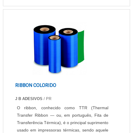
equipamentos, tintas, peças, assistência técnica
e consultoria em todos os produtos.DETALHES
SOBRE IMPRESSORA PARA CAMISETAHá
muitas maneiras eficientes de demonstrar
competência e excelência em sua área de
atuação. A EPcenter canaliza sua energia em
criar para cada cliente uma estrutura com:
Tecnologia de ponta; Escritório de alta
qualidade onde são realizadas as atividades;
Amplo catálogo com produtos de alta
qualidade. Tudo para se certificar que se tenha
RIBBON COLORIDO
impressoras para camiseta com precisão.
Discorrendo ainda sobre impressora para
J B ADESIVOS
/ PR
camiseta, mais do que visar apenas
O ribbon, conhecido como TTR (Thermal
lucratividade, deve oferecer produtos e serviços
Transfer Ribbon — ou, em português, Fita de
que tenham ótima qualidade e excelente custo-
Transferência Térmica), é o principal suprimento
benefício, detalhes primordiais que são
usado em impressoras térmicas, sendo aquele
deixados de lado por muitas empresas que não