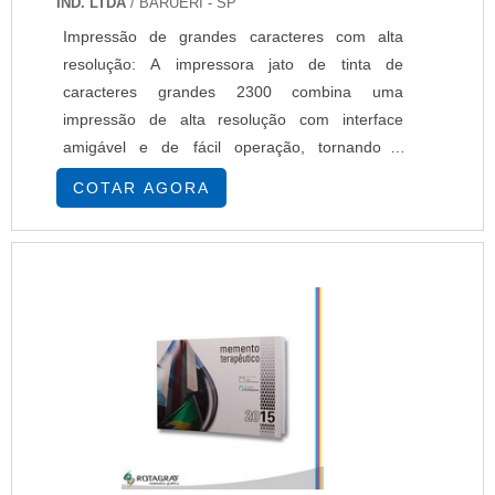
IND. LTDA
/ BARUERI - SP
Impressão de grandes caracteres com alta
resolução: A impressora jato de tinta de
caracteres grandes 2300 combina uma
impressão de alta resolução com interface
amigável e de fácil operação, tornando a
seleção de mensagem fácil, rápida e livre de
COTAR AGORA
erros. Com uma resolução de 180 dpi e uma
área de impressão com uma altura máxima de
70mm, as impressoras alcançam os mesmos
padrões de qualidade que as de embalagens
pré-impressas. A concepção e construç....