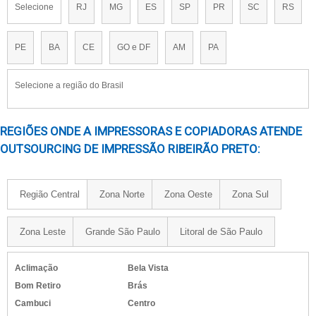
Selecione
RJ
MG
ES
SP
PR
SC
RS
PE
BA
CE
GO e DF
AM
PA
Selecione a região do Brasil
REGIÕES ONDE A IMPRESSORAS E COPIADORAS ATENDE
OUTSOURCING DE IMPRESSÃO RIBEIRÃO PRETO:
Região Central
Zona Norte
Zona Oeste
Zona Sul
Zona Leste
Grande São Paulo
Litoral de São Paulo
Aclimação
Bela Vista
Bom Retiro
Brás
Cambuci
Centro