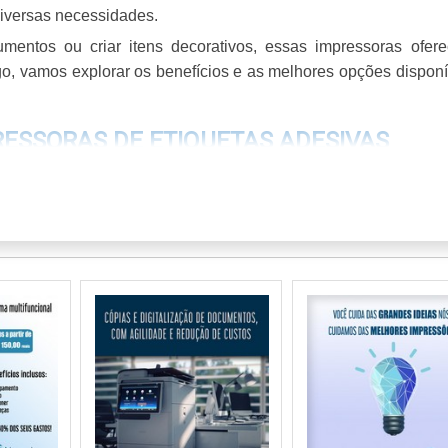
iversas necessidades.
cumentos ou criar itens decorativos, essas impressoras ofer
tigo, vamos explorar os benefícios e as melhores opções disponí
RESSORAS DE ETIQUETAS ADESIVAS
das são ferramentas essenciais para empresas que buscam gara
a na impressão de rótulos, proporcionando um excelente c
O
pções mais populares. Elas são conhecidas por produzir image
e até 600 dpi. Isso as torna ideais para empresas que precisa
o a impressão térmica, também são utilizadas, mas geralmente
dos em impressoras inkjet é fundamental. Tintas de alta quali