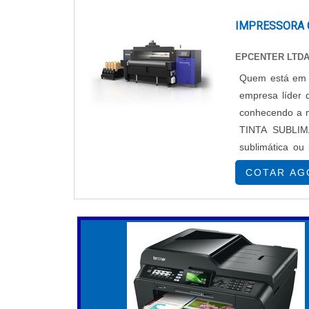
de impressão com qualidade é essencial.
venda aumenta, especialmente quando as 
IMPRESSORA 
marca. O design gráfico é crucial na criaç
EPCENTER LTD
informações de maneira clara e atraente, r
coloridas podem ajudar na fidelização d
Quem está em b
identidade da marca.
empresa líder
conhecendo a 
VERSATILIDADE DE USO
TINTA SUBLIM
sublimática ou
As impressoras coloridas são versáteis, a
encontrar impre
usadas em marketing e branding, criand
COTAR AG
específicas. Para utilização de impressões 
etiquetas em diversos tamanhos e formatos,
das impressoras também se estende a setor
eficaz é imprescindível.
EFICIÊNCIA DE PRODUÇÃO
A automação na impressão de etiquetas po
considera a garantia de impressão com 