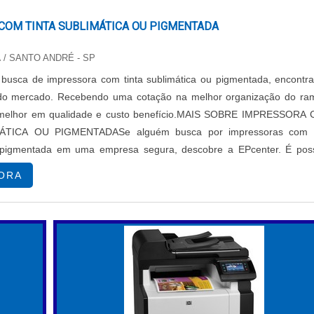
 Quando um produto se destaca visualmente, a probabilidad
impressões saem somente em tons que reforçam a identidad
COM TINTA SUBLIMÁTICA OU PIGMENTADA
ão de etiquetas impactantes; etiquetas bem projetadas transm
A
/ SANTO ANDRÉ - SP
esultando em um excelente custo benefício. Além disso, etiqu
os clientes, pois uma apresentação visual agradável refor
usca de impressora com tinta sublimática ou pigmentada, encontra
 do mercado. Recebendo uma cotação na melhor organização do ra
melhor em qualidade e custo benefício.MAIS SOBRE IMPRESSORA
ÁTICA OU PIGMENTADASe alguém busca por impressoras com t
 pigmentada em uma empresa segura, descobre a EPcenter. É poss
tendendo tanto pequenas quanto grandes empresas. Elas podem
ssoras têxteis e impressoras so...
o etiquetas personalizadas que conectam produtos a campa
ORA
nítidas, a flexibilidade de impressão permite que as empresas c
 garantindo a qualidade para usuários exigentes. A adaptabili
es como saúde, educação e comércio, onde a identificação cla
de aumentar a eficiência operacional, especialmente quand
qualidade. Com um tempo de impressão otimizado, as empr