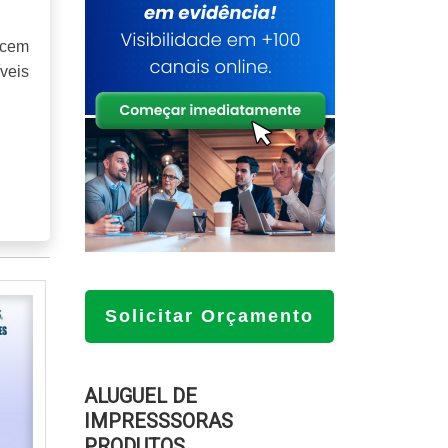
ecem
veis
ntia
usto
Solicitar Orçamento
ns e
m de
 têm
ALUGUEL DE
IMPRESSSORAS
PRODUTOS
dade