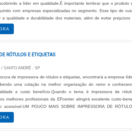
cobrindo a líder em qualidade.É importante lembrar que o produto 
eracionais
uirido com empresas especializadas no segmento. Esse tipo de cui
r a qualidade e durabilidade dos materiais, além de evitar prejuízo
equentes de...
ORA
a eficiência das impressoras. Um painel de controle fácil de 
de permite integração com sistemas de gestão.
DE RÓTULOS E ETIQUETAS
 otimizar o desempenho das impressoras de etiquetas ades
A
/ SANTO ANDRÉ - SP
RAS COLORIDAS
cura de impressora de rótulos e etiquetas, encontrará a empresa líd
bendo uma cotação na melhor organização do ramo e conhecen
oloridas oferecem uma série de benefícios que podem impa
lidade e custo benefício.Quando o tema é impressora de rótul
s, principalmente pela garantia de impressão com qualidade. E
os melhores profissionais da EPcenter atingirá excelente custo-bene
essões nítidas e um desempenho profissional.
to acessível.UM POUCO MAIS SOBRE IMPRESSORA DE RÓTUL
itas maneiras eficientes de ...
ORA
enção dos consumidores e, para utilização de impressão, a gara