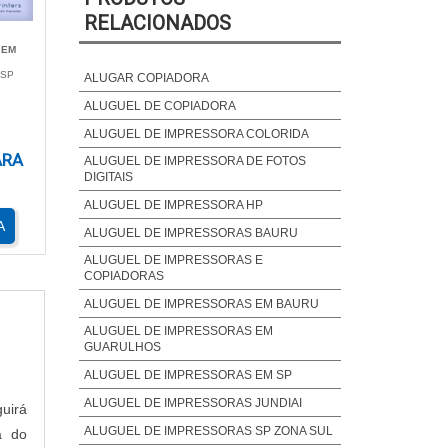
RELACIONADOS
para
 EM
 SP
izam
ALUGAR COPIADORA
ALUGUEL DE COPIADORA
ALUGUEL DE IMPRESSORA COLORIDA
ARA
ALUGUEL DE IMPRESSORA DE FOTOS
DIGITAIS
odem
ALUGUEL DE IMPRESSORA HP
s se
A
ções
ALUGUEL DE IMPRESSORAS BAURU
ALUGUEL DE IMPRESSORAS E
COPIADORAS
ssos
ALUGUEL DE IMPRESSORAS EM BAURU
 dos
ALUGUEL DE IMPRESSORAS EM
GUARULHOS
ALUGUEL DE IMPRESSORAS EM SP
ALUGUEL DE IMPRESSORAS JUNDIAI
uirá
ALUGUEL DE IMPRESSORAS SP ZONA SUL
a do