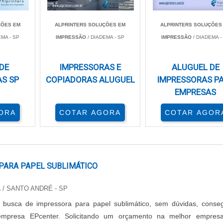
ibrantes. É importante verificar a garantia de impressão 
a durabilidade e a legibilidade das informações impressas.
ÇÕES EM
ALPRINTERS SOLUÇÕES EM
ALPRINTERS SOLUÇÕES
EMA - SP
IMPRESSÃO
/ DIADEMA - SP
IMPRESSÃO
/ DIADEMA -
ente no
custo-benefício
das impressoras. Impressoras que util
 melhor qualidade, mas a um custo mais elevado.
DE
IMPRESSORAS E
ALUGUEL DE
S SP
COPIADORAS ALUGUEL
IMPRESSORAS P
EMPRESAS
 usuários exigentes. Etiquetas que não apresentam clareza p
bientes como armazéns e lojas, a durabilidade das etiqueta
ORA
COTAR AGORA
COTAR AGOR
resistentes a condições adversas garantem que as informa
enciada pela qualidade da impressão. Rótulos bem impre
 importante considerar a relação entre a qualidade e o custo
PARA PAPEL SUBLIMÁTICO
ctar o orçamento da empresa.
A
/ SANTO ANDRÉ - SP
usca de impressora para papel sublimático, sem dúvidas, conseg
empresa EPcenter. Solicitando um orçamento na melhor empres