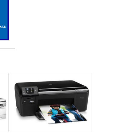
IMPRESSORAS COLORIDAS A LASER​
usto
ASSISTENCIA TECNICA PARA IMPRESSORA
IMPRESSORA PARA CUPOM FISCAL​
vas
IMPRESSORA PARA ETIQUETAS ADESIVAS
PERSONALIZADAS
ivas
IMPRESSORA PARA IFOOD​
 com
ASSISTENCIA TECNICA EPSON
IMPRESSORA
ASSISTENCIA TECNICA HP IMPRESSORA​
IMPRESSORAS COLORIDAS
PROFISSIONAIS​
a de
MANUTENCAO DE IMPRESSORA EPSON​
a. É
IMPRESSORA FRENTE E VERSO
ctar
AUTOMATICA
s em
IMPRESSORAS A3 SUBLIMATICA​
IMPRESSORAS SEM FIOS​
ymo,
IMPRESSORA COLORIDA COM TANQUE DE
TINTA​