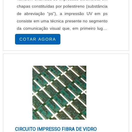
chapas constituídas por poliestireno (substância
de abreviação “ps”), a impressão UV em ps
consiste em uma técnica presente no segmento
da comunicação visual que, em primeiro lugar,
se caracteriza por não promover agressões ao
COTAR AGORA
meio ambiente. O que sustenta esta preliminar
condição diz respeito ao fato de que,
semelhantemente ao que ocorre com as demais
aplicações ultravioletas, essa também não
possui s....
CIRCUITO IMPRESSO FIBRA DE VIDRO