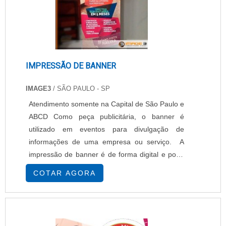
IMPRESSÃO DE BANNER
IMAGE3
/ SÃO PAULO - SP
Atendimento somente na Capital de São Paulo e
ABCD Como peça publicitária, o banner é
utilizado em eventos para divulgação de
informações de uma empresa ou serviço. A
impressão de banner é de forma digital e pode
ser produzida de tamanhos variados, porém
COTAR AGORA
depende muito qual será a finalidade na
utilização do banner. A impressão pode ser
realizada nestes produtos Tecido, Lona vinílica,
Entre outros. Dos materiais citados, aquele que