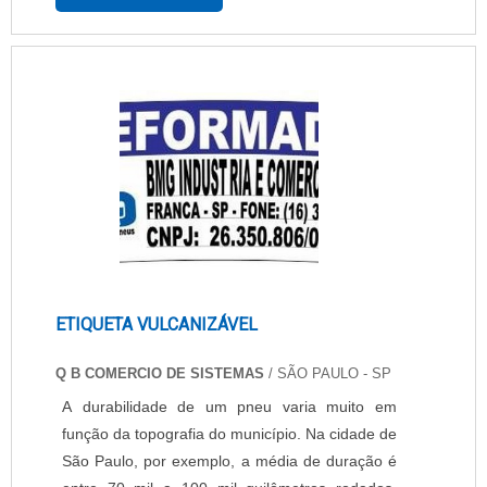
forma ágil e eficiente. A etiqueta é elaborada
com matéria-prima de alto padrão e é
reconhecida como um material que apresenta
características sofisticadas e com toque suave e
macio. A etiqueta se diferencia, pois ao invés
de.
ETIQUETA VULCANIZÁVEL
Q B COMERCIO DE SISTEMAS
/ SÃO PAULO - SP
A durabilidade de um pneu varia muito em
função da topografia do município. Na cidade de
São Paulo, por exemplo, a média de duração é