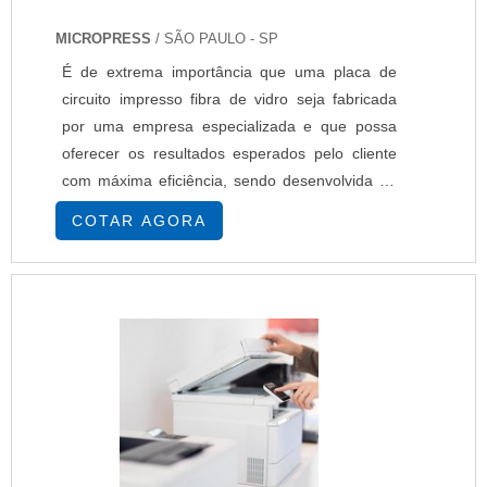
MICROPRESS
/ SÃO PAULO - SP
É de extrema importância que uma placa de
circuito impresso fibra de vidro seja fabricada
por uma empresa especializada e que possa
oferecer os resultados esperados pelo cliente
com máxima eficiência, sendo desenvolvida de
acordo com a necessidade específica. O uso de
COTAR AGORA
um circuito impresso pode ser feito em diversas
aplicações, como em: Informática,
Telecomunicações, Entretenimento, E muitos
outros segmentos que demandem tecnologia
eletrônica. C....