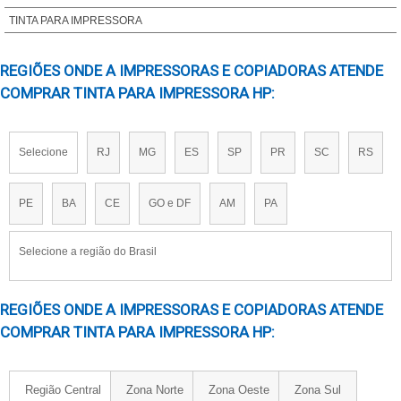
FORNECEDOR DE TINTA PARA LISTRAR PNEU
TINTA PARA IMPRESSORA
FORNECEDOR DE TINTA PARA PNEU
REGIÕES ONDE A IMPRESSORAS E COPIADORAS ATENDE
PREÇO DE TINTA PARA PNEU
COMPRAR TINTA PARA IMPRESSORA HP:
PREÇO DE TINTA PARA PNEU EM SP
TINTA DOD
TINTA INKJET EPSON
Selecione
RJ
MG
ES
SP
PR
SC
RS
TINTA INKJET HP
TINTA LISTRAR FIOS E CABOS
PE
BA
CE
GO e DF
AM
PA
TINTA PAR PNEU EM SP
TINTA PARA BANDA DE ROLDAGEM
Selecione a região do Brasil
TINTA PARA FIO E CABOS SILICONE
TINTA PARA IMPRESSORA INDUSTRIAL
REGIÕES ONDE A IMPRESSORAS E COPIADORAS ATENDE
TINTA PARA IMPRESSORA INKJET
COMPRAR TINTA PARA IMPRESSORA HP:
TINTA PARA LISTRAR PNEUS
TINTA PARA MOLDE DE PNEU
Região Central
Zona Norte
Zona Oeste
Zona Sul
TINTA PARA OFFSET PARA PNEUS