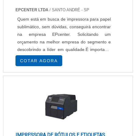
EPCENTER LTDA
/ SANTO ANDRÉ - SP
Quem está em busca de impressora para papel
sublimático, sem dúvidas, conseguirá encontrar
na empresa EPcenter. Solicitando um
orçamento na melhor empresa do segmento e
descobrindo a líder em qualidade.É importante
lembrar que o produto deve sempre ser
COTAR AGORA
adquirido com empresas especializadas no
segmento. Esse tipo de cuidado ajuda a garantir
a qualidade e durabilidade dos materiais, além
de evitar prejuízos com substituições frequentes
de...
IMPRESSORA DE RÓTULOS E ETIQUETAS