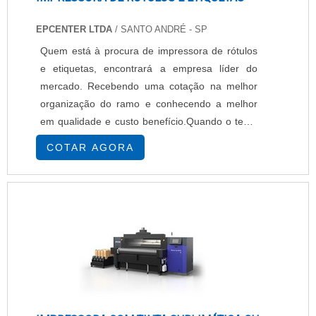
EPCENTER LTDA
/ SANTO ANDRÉ - SP
Quem está à procura de impressora de rótulos
e etiquetas, encontrará a empresa líder do
mercado. Recebendo uma cotação na melhor
organização do ramo e conhecendo a melhor
em qualidade e custo benefício.Quando o tema
é impressora de rótulos e etiquetas, com os
COTAR AGORA
melhores profissionais da EPcenter atingirá
excelente custo-benefício com pagamento
acessível.UM POUCO MAIS SOBRE
IMPRESSORA DE RÓTULOS E ETIQUETASHá
muitas maneiras eficientes de ...