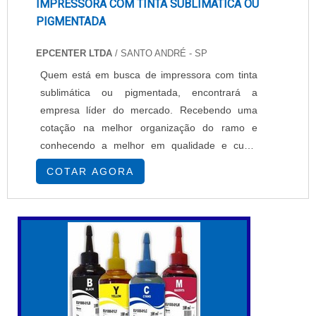
IMPRESSORA COM TINTA SUBLIMÁTICA OU
PIGMENTADA
EPCENTER LTDA
/ SANTO ANDRÉ - SP
Quem está em busca de impressora com tinta
sublimática ou pigmentada, encontrará a
empresa líder do mercado. Recebendo uma
cotação na melhor organização do ramo e
conhecendo a melhor em qualidade e custo
benefício.MAIS SOBRE IMPRESSORA COM
COTAR AGORA
TINTA SUBLIMÁTICA OU PIGMENTADASe
alguém busca por impressoras com tinta
sublimática ou pigmentada em uma empresa
segura, descobre a EPcenter. É possível
encontrar impressoras têxteis e impressoras
so...