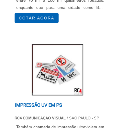
entre 70 mil a 100 mil quilômetros rodados,
enquanto que para uma cidade como Belo
Horizonte, que tem uma topografia muito mais
COTAR AGORA
irregular, essa durabilidade dura entre 40 mil e
50 mil quilômetros rodados. O balanceamento e
o alinhamento dos pneus devem ser feitos a
cada 5 mil quilômetros. Isso mantém o nível de
desgaste dos pneus equilibrado, aumentando a
aderênci.
IMPRESSÃO UV EM PS
RC4 COMUNICAÇÃO VISUAL
/ SÃO PAULO - SP
Também chamada de impressão ultravioleta em