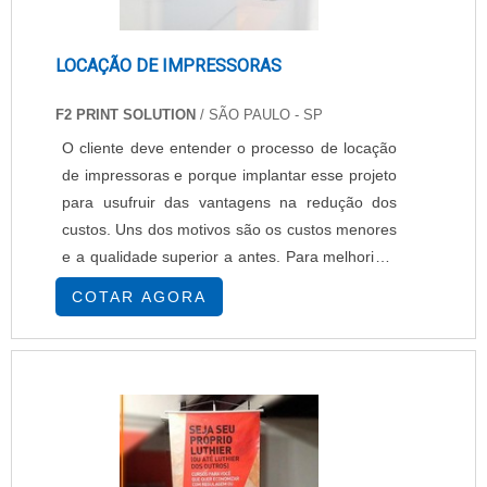
LOCAÇÃO DE IMPRESSORAS
F2 PRINT SOLUTION
/ SÃO PAULO - SP
O cliente deve entender o processo de locação
de impressoras e porque implantar esse projeto
para usufruir das vantagens na redução dos
custos. Uns dos motivos são os custos menores
e a qualidade superior a antes. Para melhoria e
mudanças, alguns setores da empresa passam
COTAR AGORA
por constante revisão para que a companhia
esteja funcionando bem, sem causar muito
custo. Se as atividades forem bem planejadas,
podem trazer muitos benefícios, além de
economi....