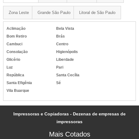
TINTA PARA PINTAR LETRAS PNEU
Zona Leste
Grande São Paulo
Litoral de São Paulo
TINTA PARA PINTAR PNEU
TINTA PARA PINTAR PNEUS DE BORRACHA
Aclimação
Bela Vista
TINTA PARA PNEU EM SP
Bom Retiro
Brás
TINTA PARA PNEUS
Cambuci
Centro
TINTA PARA REFORMA DE PNEU
Consolação
Higienópolis
TINTA PARA TINGIR FIOS E CABOS
Glicério
Liberdade
TINTA PIGMENTADA
Luz
Pari
República
Santa Cecília
TINTA PIGMENTADA BRANCA
Santa Efigênia
Sé
TINTA PIGMENTADA IMPRESSORA
Vila Buarque
TINTA SOLVENTE PARA IMPRESSORA INDUSTRIAL
TINTA SUBLIMATICA INKTEC
TINTA VULCANIZADA
Impressoras e Copiadoras - Dezenas de empresas de
TINTA VULCANIZÁVEL
impressoras
Mais Cotados