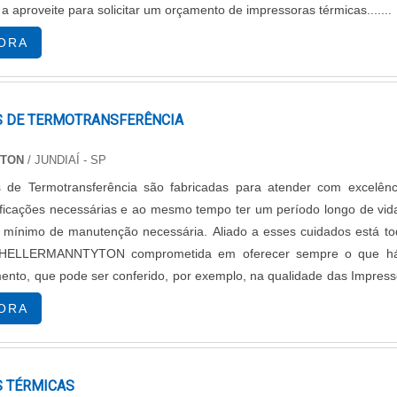
 aproveite para solicitar um orçamento de impressoras térmicas.......
IAS DE SUBLIMAÇÃO
ORA
ublimação é essencial para entender as opções disponívei
 entre impressoras de sublimação de fábrica e aquelas adapta
cia, manutenção e qualidade de impressão.
 DE TERMOTRANSFERÊNCIA
YTON
/ JUNDIAÍ - SP
Fábrica
Impressoras Adaptadas
 de Termotransferência são fabricadas para atender com excelênc
Baixo a médio
ficações necessárias e ao mesmo tempo ter um período longo de vida
o mínimo de manutenção necessária. Aliado a esses cuidados está to
Variável
HELLERMANNTYTON comprometida em oferecer sempre o que h
Média a alta
ento, que pode ser conferido, por exemplo, na qualidade das Impress
rência. Faça ...
Variável
ORA
do
Dependente do adaptador
iniciais mais altos, mas oferecem maior qualidade de impressão
 TÉRMICAS
 acessíveis, mas a qualidade pode não ser tão consistent