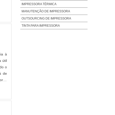
EVENTOS
IMPRESSORA TÉRMICA
LOCAÇÃO DE IMPRESSORAS ALPHAVILLE
MANUTENÇÃO DE IMPRESSORA
s no
LOCAÇÃO DE IMPRESSORAS BARUERI
OUTSOURCING DE IMPRESSORA
das,
LOCAÇÃO DE IMPRESSORAS CAMPINAS
TINTA PARA IMPRESSORA
LOCAÇÃO DE IMPRESSORAS EM SÃO
BERNARDO DO CAMPO
LOCAÇÃO DE IMPRESSORAS HP
LOCAÇÃO DE IMPRESSORAS LASER
ia à
LOCAÇÃO DE IMPRESSORAS RIBEIRÃO
PRETO
 útil
do o
LOCAÇÃO DE IMPRESSORAS SP ZONA
LESTE
á de
LOCAÇÃO DE MULTIFUNCIONAL SP
oras
LOCAÇÃO DE SCANNER
IMPRESSORA A3 TANQUE DE TINTA​
IMPRESSORAS PORTÁTEIS A4​
IMPRESSORA PARA SUBLIMACAO​
. Já
e. A
IMPRESSORA PORTATIL SEM FIO​