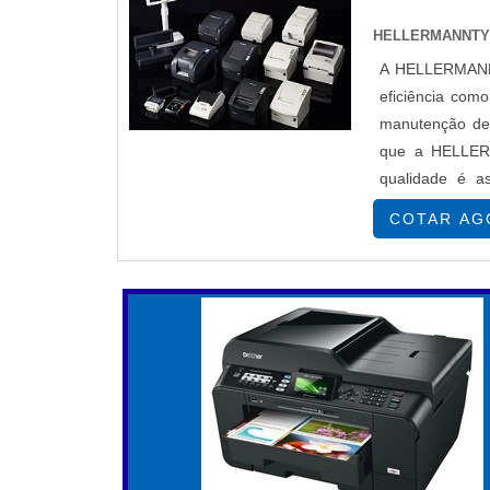
flexibilidade é um ponto forte das impresso
HELLERMANNT
as impressoras de fábrica geralmente vê
A HELLERMANNTY
usuário.
eficiência com
VANTAGENS E DESVANTAGEN
manutenção de 
que a HELLERM
Vantagens das Impressoras de Fábrica:
qualidade é a
Alta qualidade de impressão com cores vib
Impressoras T
COTAR AG
Suporte técnico confiável.
Menor necessidade de manutenção.
Desvantagens:
Custo inicial elevado.
Limitações em tipos de substratos.
Vantagens das Impressoras Adaptadas: