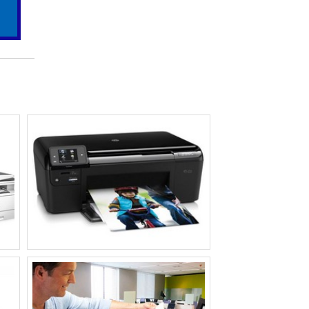
IMPRESSORAS A3 SUBLIMATICA​
IMPRESSORAS SEM FIOS​
IMPRESSORA COLORIDA COM TANQUE DE
TINTA​
IMPRESSORA EPSON PARA SUBLIMACAO
IMPRESSORA DE ETIQUETAS ADESIVAS
COLORIDAS​
IMPRESSORA EPSON TANQUE DE TINTA A3​
rica
IMPRESSORA QUE IMPRIME ADESIVO
ado,
IMPRESSORA QUE IMPRIME A3​
mpo.
IMPRESSORAS RECARREGAVEIS​
IMPRESSORAS PARA IMPRIMIR ADESIVOS​
IMPRESSORA PARA TIRAR XEROX​
l. A
IMPRESSORA PROFISSIONAL PARA
o. É
GRÁFICA​
o de
IMPRESSORA SIMPLES PRETO E BRANCO​
IMPRESSORAS MULTIFUNCIONAIS
COLORIDAS A LASER​