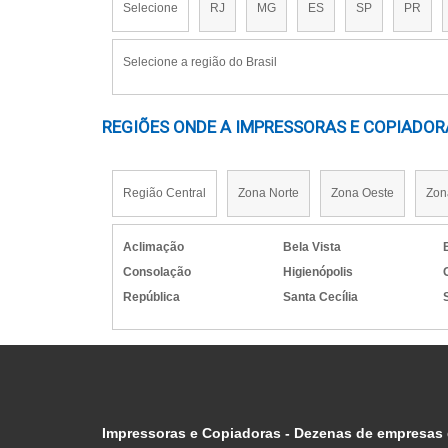
Selecione
RJ
MG
ES
SP
PR
porcentagem de poliéster é recomendada, poi
CUSTOS OPERACIONAIS E 
Selecione a região do Brasil
Os custos operacionais e de manutenção 
REGIÕES ONDE A IMPRESSORAS E COPIADORA
considerados. Diferentes elementos influ
impressão, a durabilidade dos componentes e
Região Central
Zona Norte
Zona Oeste
Zon
COMPARAÇÃO COM OUTRAS 
A impressão sublimática se destaca em comp
Aclimação
Bela Vista
digital pode ter custos iniciais mais baix
Consolação
Higienópolis
especialmente em materiais como poliést
República
Santa Cecília
impressoras sublimáticas, permitindo a
investimento (ROI) pode ser favorável, c
superior e resistência ao desbotamento.
Fator de Custo
Impressão Su
Impressoras e Copiadoras - Dezenas de empresas
Custo Inicial da Impressora
Alto