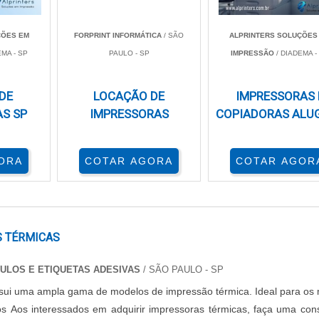
ÇÕES EM
FORPRINT INFORMÁTICA
/ SÃO
ALPRINTERS SOLUÇÕES
 isso começa com a resolução. Priorize impressoras que ofer
EMA - SP
PAULO - SP
IMPRESSÃO
/ DIADEMA -
nte na nitidez e nos detalhes das imagens. Modelos com capaci
ssenciais para sublimação, garantindo que os produtos finai
DE
LOCAÇÃO DE
IMPRESSORAS 
S SP
IMPRESSORAS
COPIADORAS ALU
or polegada), buscando modelos que garantam impressões nítid
dade das impressões, que deve ser compatível com o uso pretend
ORA
COTAR AGORA
COTAR AGOR
olha impressoras que ofereçam múltiplas opções de conexão, 
pressão a partir de diferentes dispositivos. Verifique tamb
 TÉRMICAS
ermitindo que você imprima diretamente de smartphones.
fico deve ser simples, aumentando a eficiência do seu flux
TULOS E ETIQUETAS ADESIVAS
/ SÃO PAULO - SP
, pois uma conexão instável pode causar falhas indesejadas dur
sui uma ampla gama de modelos de impressão térmica. Ideal para os 
os Aos interessados em adquirir impressoras térmicas, faça uma con