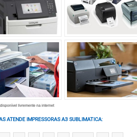
leção de substratos. As impressões sublimáticas devem resist
 cores impressas com sublimação geralmente têm uma longevi
s de impressão. A resistência ao desgaste e à lavagem é o
como roupas e acessórios são frequentemente submetidos a
bilidade do próprio substrato, pois materiais de qualidade inf
nte. Materiais adequados garantem que as cores sejam vibrant
isponível livremente na internet
da impressora de reproduzir uma ampla gama de cores deve
S ATENDE IMPRESSORAS A3 SUBLIMATICA​:
ssora, que é essencial para manter a qualidade das cores. Te
pode ajudar a alcançar os melhores resultados, já que a textur
amente a qualidade final. A escolha de substratos com 