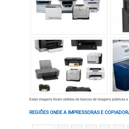
Cerâmica
Metal
Tecidos
Papel tratado
A durabilidade é um aspecto crítico na se
fatores externos, como luz e umidade. As
superior, se comparadas a outros método
consideração importante, pois produtos 
intenso. Além disso, é vital analisar a dura
podem comprometer a impressão.
A vibrância das cores é igualmente importa
Estas imagens foram obtidas de bancos de imagens públicas e d
fiéis à imagem original. A capacidade 
REGIÕES ONDE A IMPRESSORAS E COPIADORA
avaliada, assim como a calibração da impre
diferentes combinações de tinta e substrato 
composição do substrato impactam diret