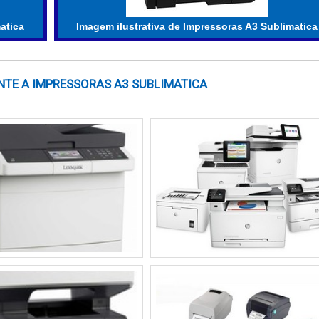
tica​
Imagem ilustrativa de Impressoras A3 Sublimatica​
NTE A IMPRESSORAS A3 SUBLIMATICA​
daptador.
as tecnologias é geralmente alta, mas impressoras de fáb
 A resistência ao desgaste também é um fator a ser consider
l, resultando em imagens que permanecem vibrantes por mais te
DEAIS
matica, a escolha dos materiais e substratos é fundamenta
ão fortemente influenciadas pelo tipo de substrato utilizad
s substratos com a impressora e as especificações do process
sferência)