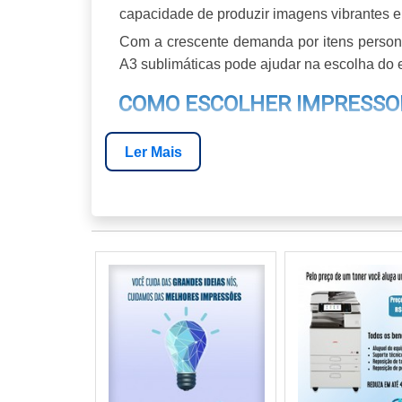
capacidade de produzir imagens vibrantes e
Com a crescente demanda por itens personal
A3 sublimáticas pode ajudar na escolha do
COMO ESCOLHER IMPRESSOR
Escolher a impressoras A3 sublimatica ce
Ler Mais
eficiência da impressão. Aqui estão os princ
TIPO DE IMPRESSÃO
Identifique se você precisa de uma impre
imprima documentos comuns. Modelos como
a diferentes necessidades. A L8180, por e
L18050 oferece flexibilidade em tipos de sub
A velocidade de impressão, medida em pági
você planeja realizar impressões em mass
substratos, como tecidos, cerâmicas e pape