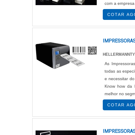
com a empresa a
COMPARAÇÃO DE TECNOLOG
COTAR AG
A comparação entre as tecnologias de s
mercado. Aqui, exploraremos as diferenças
considerando aspectos como custos, eficiên
IMPRESSORAS
FÁBRICA VS. ADAPTADA
HELLERMANNT
Característica
Impressoras de 
As Impressoras
Custo Inicial
Alto
todas as especi
e necessitar d
Custo de Operação
Moderado
Know how da 
Qualidade de Impressão
Alta
melhor no segm
de Termotransfe
Facilidade de Uso
Alta
COTAR AG
Manutenção
Suporte garanti
Impressoras de fábrica tendem a ter custos 
IMPRESSORAS
as impressoras adaptadas podem ser mais