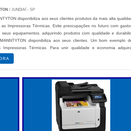
ras adaptadas, permitindo personalizações em projetos. No enta
YTON
/ JUNDIAÍ - SP
m com garantias mais robustas, oferecendo maior seguranç
TON disponibiliza aos seus clientes produtos da mais alta qualida
o as Impressoras Térmicas. Evite preocupações no futuro com gasto
S
seus equipamentos, adquirindo produtos com qualidade e durabili
ANNTYTON disponibiliza aos seus clientes. Um bom exemplo d
s Impressoras Térmicas. Para unir qualidade e economia adquir
rantes.
érmicas na HELLERMANNT...
ORA