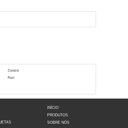
da.
erem
e da
ssão
Centro
ões,
Pari
r em
obre
dade
INÍCIO
PRODUTOS
ETAS​
SOBRE NÓS