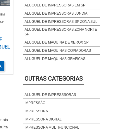
ALUGUEL DE IMPRESSORAS EM SP
ALUGUEL DE IMPRESSORAS JUNDIAI
 EM
ecem
ALUGUEL DE IMPRESSORAS SP ZONA SUL
 SP
dade
ALUGUEL DE IMPRESSORAS ZONA NORTE
s se
SP
E
ALUGUEL DE MAQUINA DE XEROX SP
GUEL
as e
ALUGUEL DE MAQUINAS COPIADORAS
ido,
ALUGUEL DE MAQUINAS GRAFICAS
A
ALUGUEL IMPRESSORA BROTHER
ALUGUEL IMPRESSORA CAMPINAS
OUTRAS CATEGORIAS
ALUGUEL IMPRESSORA COLORIDA
como
ém a
ALUGUEL IMPRESSORA FOTOGRÁFICA
ALUGUEL DE IMPRESSSORAS
ALUGUEL IMPRESSORA LASER COLORIDA
IMPRESSÃO
ALUGUEL IMPRESSORA LASER COLORIDA
o de
IMPRESSORA
A3
ante
mais
IMPRESSORA DIGITAL
ALUGUEL SCANNER
sulta
IMPRESSORA MULTIFUNCIONAL
LOCAÇÃO DE IMPRESSORA PARA