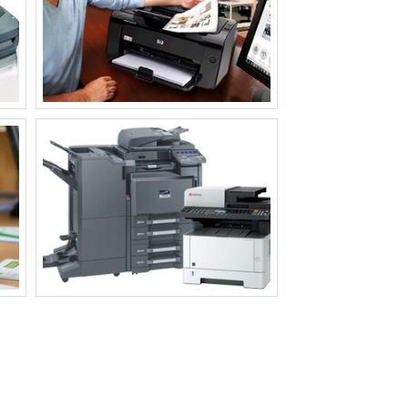
ir a
dade
utra
 uso
erior
es e
 ser
star
a e a
alta