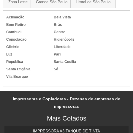
Zona Leste
Grande São Paulo
Litoral de São Paulo
TINTA PARA PINTAR PNEU
TINTA PARA PINTAR PNEUS DE BORRACHA
Aclimação
Bela Vista
TINTA PARA PNEU EM SP
Bom Retiro
Brás
TINTA PARA PNEUS
Cambuci
Centro
TINTA PARA REFORMA DE PNEU
Consolação
Higienópolis
TINTA PARA TINGIR FIOS E CABOS
Glicério
Liberdade
TINTA PIGMENTADA
Luz
Pari
República
Santa Cecília
TINTA PIGMENTADA BRANCA
Santa Efigênia
Sé
TINTA PIGMENTADA IMPRESSORA
Vila Buarque
TINTA SOLVENTE PARA IMPRESSORA INDUSTRIAL
TINTA SUBLIMATICA INKTEC
TINTA VULCANIZADA
Impressoras e Copiadoras - Dezenas de empresas de
TINTA VULCANIZÁVEL
impressoras
Mais Cotados
IMPRESSORA A3 TANQUE DE TINTA​