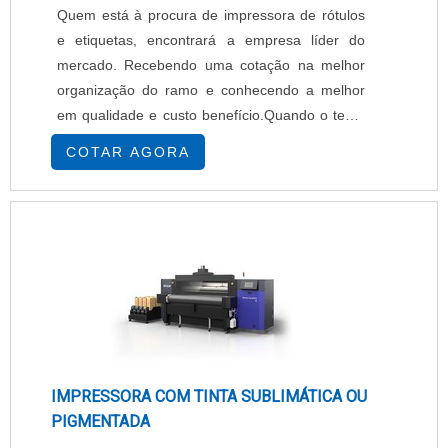
Quem está à procura de impressora de rótulos
e etiquetas, encontrará a empresa líder do
mercado. Recebendo uma cotação na melhor
organização do ramo e conhecendo a melhor
em qualidade e custo benefício.Quando o tema
é impressora de rótulos e etiquetas, com os
COTAR AGORA
melhores profissionais da EPcenter atingirá
excelente custo-benefício com pagamento
acessível.UM POUCO MAIS SOBRE
IMPRESSORA DE RÓTULOS E ETIQUETASHá
muitas maneiras eficientes de ...
IMPRESSORA COM TINTA SUBLIMÁTICA OU
PIGMENTADA