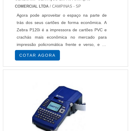
COMERCIAL LTDA
/ CAMPINAS - SP
Agora pode aproveitar o espaço na parte de
trás dos seus cartões de forma econômica. A
Zebra P120i é a impressora de cartões PVC e
crachás mais econômica no mercado para
impressão policromática frente e verso, e de
tamanho pequeno. Ideal para ambientes com
COTAR AGORA
espaço reduzido, a Zebra P120i permite
impressão frente e verso a um preço sem
precedentes. Design intuitivo, simplifica a
configuração e reduz os custos de formação!
Tela LCD mostra mensagens ....