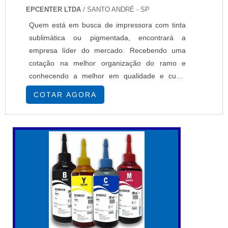
EPCENTER LTDA
/ SANTO ANDRÉ - SP
Quem está em busca de impressora com tinta
sublimática ou pigmentada, encontrará a
empresa líder do mercado. Recebendo uma
cotação na melhor organização do ramo e
conhecendo a melhor em qualidade e custo
benefício.MAIS SOBRE IMPRESSORA COM
COTAR AGORA
TINTA SUBLIMÁTICA OU PIGMENTADASe
alguém busca por impressoras com tinta
sublimática ou pigmentada em uma empresa
segura, descobre a EPcenter. É possível
encontrar impressoras têxteis e impressoras
so...