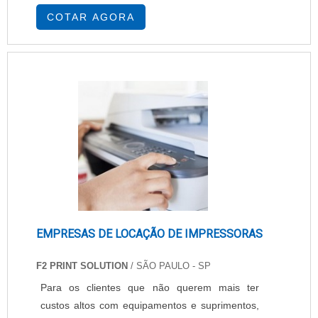
Isto quer dizer que ele está presente na vida de
COTAR AGORA
milhares de pessoas em todo o mundo e são
peças fundamentais para o funcionamento, por
exemplo, de smartphones, notebooks,
eletrodomésticos, entre outros. A importância
de adquirir....
EMPRESAS DE LOCAÇÃO DE IMPRESSORAS
F2 PRINT SOLUTION
/ SÃO PAULO - SP
Para os clientes que não querem mais ter
custos altos com equipamentos e suprimentos,