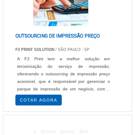
OUTSOURCING DE IMPRESSÃO PREÇO
F2 PRINT SOLUTION
/ SÃO PAULO - SP
A F2 Print tem a melhor solução em
terceirização do serviço de impressão,
oferecendo o outsourcing de impressão preço
acessível, que é responsável por gerenciar o
parque de impressão de um negócio, com a
finalidade principal de reduzir os custos e
COTAR AGORA
proporcionar recursos eficientes, eliminando os
gastos com logística, consumíveis, estoque,
assistência técnica, recursos humanos
envolvidos, diminuição dos custos
administrativos entre outros. Saiba ma....