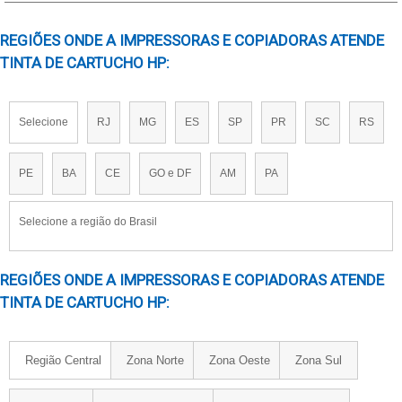
FORNECEDOR DE TINTA PARA PNEU
REGIÕES ONDE A IMPRESSORAS E COPIADORAS ATENDE
PREÇO DE TINTA PARA PNEU
TINTA DE CARTUCHO HP:
PREÇO DE TINTA PARA PNEU EM SP
TINTA DOD
TINTA INKJET EPSON
Selecione
RJ
MG
ES
SP
PR
SC
RS
TINTA INKJET HP
TINTA LISTRAR FIOS E CABOS
PE
BA
CE
GO e DF
AM
PA
TINTA PAR PNEU EM SP
TINTA PARA BANDA DE ROLDAGEM
Selecione a região do Brasil
TINTA PARA FIO E CABOS SILICONE
TINTA PARA IMPRESSORA INDUSTRIAL
REGIÕES ONDE A IMPRESSORAS E COPIADORAS ATENDE
TINTA PARA IMPRESSORA INKJET
TINTA DE CARTUCHO HP:
TINTA PARA LISTRAR PNEUS
TINTA PARA MOLDE DE PNEU
Região Central
Zona Norte
Zona Oeste
Zona Sul
TINTA PARA OFFSET PARA PNEUS
TINTA PARA PINTAR LETRAS PNEU