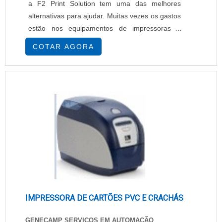
a F2 Print Solution tem uma das melhores
alternativas para ajudar. Muitas vezes os gastos
estão nos equipamentos de impressoras e
multifuncionais que tem algumas despesas
COTAR AGORA
inesperadas. A F2 Print é uma das empresas
de locação de impressoras do mercado que tem
soluções eficientes, eficazes e econômicas em
locação desses equipamentos, que elimina
inicialmente os c....
IMPRESSORA DE CARTÕES PVC E CRACHÁS
GENECAMP SERVIÇOS EM AUTOMAÇÃO