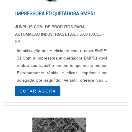
IMPRESSORA ETIQUETADORA BMP51
JUNPLUS COM. DE PRODUTOS PARA
AUTOMAÇÃO INDUSTRIAL LTDA.
/ SAO PAULO -
SP
Identificação ágil e eficiente com a nova BMP™
51 Com a Impressora etiquetadora BMP51 você
realiza seu trabalho em um tempo muito menor.
Extremamente rápida e eficaz, imprime uma
polegada por segundo. Versátil, oferece vários
recursos de impressão, além de contar com
COTAR AGORA
opções de conectividade via wireless e
bluetooth para impressão sem fio.
Características e vantagens da Impressora
etiquetadora BMP51: Imprime etiquetas de até
1,5' de largura (e et....