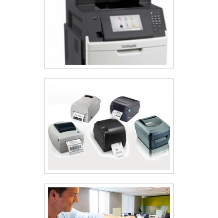
níveis estiverem baixos. O uso de tinta recomendada
pelo fabricante é vital para garantir a qualidade das
impressões. É importante seguir as instruções de
instalação para evitar vazamentos.
Manter um estoque de tinta em casa pode evitar
surpresas. Além disso, imprimir pelo menos uma
página por semana ajuda a manter a tinta fluida e
previne entupimentos.
USO ADEQUADO PARA MELHOR
DESEMPENHO
Para garantir que uma impressora colorida com
tanque de tinta funcione de maneira eficaz, é
fundamental ajustar as configurações da impressora,
selecionar o papel correto e utilizar modos de
impressão que conservem tinta. Esses passos não só
melhoram a qualidade das impressões, mas também