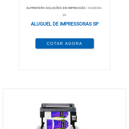
Jato de
ALPRINTERS SOLUÇÕES EM IMPRESSÃO
/ DIADEMA -
Muito alt
Baixo
Alto
Lenta
Tinta
SP
para fotos
ALUGUEL DE IMPRESSORAS SP
Excelent
Laser
Alto
Baixo
Alta
em pret
e branco
COTAR AGORA
IMPRESSORAS A JATO DE TINTA
As impressoras a jato de tinta são conhecidas por
oferecer uma qualidade de impressão excepcional,
especialmente para fotos e imagens em alta
resolução. No entanto, seus custos operacionais
podem ser mais altos devido à necessidade de troca
frequente de cartuchos. A velocidade de impressão
também tende a ser inferior quando comparada às
impressoras com tanque de tinta, o que pode ser uma
desvantagem em ambientes que exigem alta