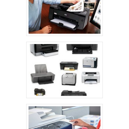
prolongam a vida útil do equipamento.
CONFIGURAÇÕES IDEAIS
Primeiramente, configure a impressora para o modo
de alta qualidade ao imprimir fotos e gráficos. Isso
garante a melhor reprodução das cores e detalhes.
Ajustar a resolução também é importante; por
exemplo, uma DPI maior proporciona impressões
mais nítidas. Experimente diferentes perfis de
impressão para ver como cada um afeta o resultado
final. Salvar as configurações preferidas facilita o uso
em trabalhos futuros, permitindo acesso rápido às
suas definições ideais.
TIPOS DE PAPEL RECOMENDADOS
Papel fotográfico brilhante: ideal para fotos com cores
vibrantes.