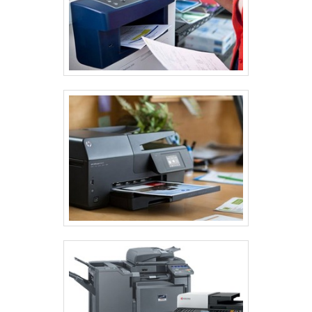
Papel mate: ótimo para documentos que exigem uma
aparência mais profissional.
Papel reciclado: uma opção sustentável que não
compromete a qualidade.
Papel para apresentação: recomendado para gráficos
e apresentações.
Escolher entre papel mate ou brilhante depende do
efeito que você deseja nas impressões. Além disso,
testar diferentes gramaturas pode ser útil. Papéis mais
grossos, por exemplo, podem oferecer resultados
superiores em impressões de alta qualidade.
É importante usar a impressora regularmente, já que
períodos longos sem uso podem resultar em bicos
entupidos ou tinta seca. Manter a impressora limpa e
verificar os níveis de tinta ajuda a evitar problemas e