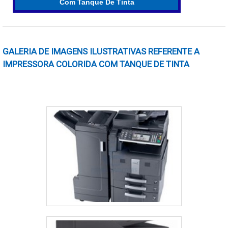
Com Tanque De Tinta​
para quem imprime com frequência.
A recarga da tinta pode ser realizada em casa, o que
elimina a necessidade de comprar cartuchos novos.
GALERIA DE IMAGENS ILUSTRATIVAS REFERENTE A
Essa facilidade é um grande atrativo, especialmente
IMPRESSORA COLORIDA COM TANQUE DE TINTA​
para famílias ou pequenas empresas que buscam
economia.
Além disso, os tanques têm uma capacidade maior de
impressão antes que seja necessário reabastecer.
Isso é vantajoso para quem tem grandes volumes de
impressão, pois minimiza o tempo de inatividade.
Por último, a redução de resíduos é um fator
importante. Impressoras tanque de tinta geram menos
lixo em comparação com os cartuchos descartáveis,
contribuindo para uma escolha mais sustentável.
DICAS PARA MANUTENÇÃO EFICAZ