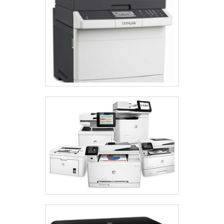
A manutenção adequada de uma impressora colorida
com tanque de tinta é essencial para garantir seu
funcionamento eficiente e prolongar sua vida útil. A
seguir, são apresentadas dicas práticas para ajudar
nesse processo.
LIMPEZA REGULAR
Realizar limpezas periódicas nos cabeçotes de
impressão é fundamental para evitar entupimentos
que podem comprometer a qualidade da impressão.
Utilize ferramentas apropriadas, como panos macios e
soluções específicas, para limpar a superfície externa
e interna da impressora, evitando danos.
Verifique também os roletes de alimentação. A sujeira
acumulada pode afetar a alimentação do papel,
causando falhas nas impressões. Estabeleça um
cronograma de limpeza, considerando a frequência de
uso da impressora. Por exemplo, se imprime