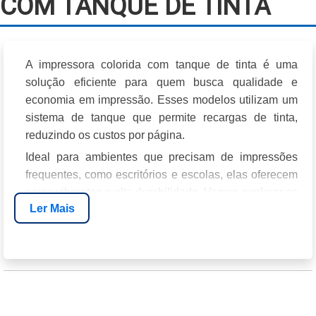
COM TANQUE DE TINTA​
A
impressora colorida com tanque de tinta
é uma
solução eficiente para quem busca qualidade e
economia em impressão. Esses modelos utilizam um
sistema de tanque que permite recargas de tinta,
reduzindo os custos por página.
Ideal para ambientes que precisam de impressões
frequentes, como escritórios e escolas, elas oferecem
cores vibrantes e alta durabilidade. Vamos explorar as
Ler Mais
vantagens e características desse tipo de impressora,
ajudando você a fazer uma escolha informada.
VANTAGENS DAS IMPRESSORAS
COLORIDAS COM TANQUE DE TINTA
As impressoras coloridas com tanque de tinta