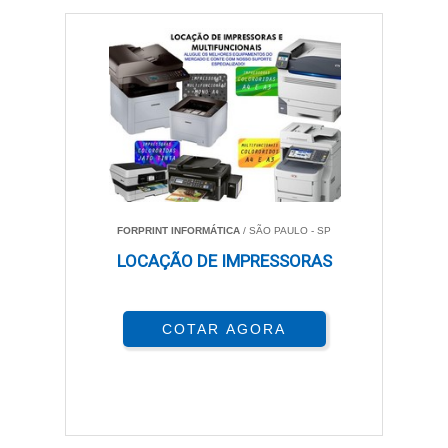
oferecem uma gama de vantagens que as tornam uma
escolha popular entre os usuários que buscam
eficiência e economia. Com seu design inovador,
essas impressoras se destacam em várias áreas que
atendem tanto necessidades pessoais quanto
profissionais.
ECONOMIA A LONGO PRAZO
Optar por impressoras com tanques de tinta reduz
FORPRINT INFORMÁTICA
/ SÃO PAULO - SP
significativamente os custos de impressão. Ao invés
LOCAÇÃO DE IMPRESSORAS
de cartuchos tradicionais, que precisam ser trocados
frequentemente, um único tanque pode imprimir até
18.000 páginas. Isso garante uma durabilidade
COTAR AGORA
impressionante e uma economia considerável no
custo por página, que é notavelmente inferior quando
comparado aos cartuchos.
Investir em uma impressora com tanque de tinta é,