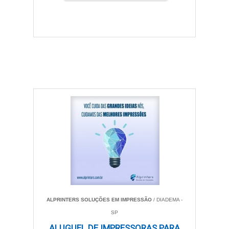
variedade de necessidades, tornando a impressora
uma ferramenta essencial em qualquer configuração.
QUALIDADE DE IMPRESSÃO
A qualidade de impressão das impressoras com
tanque de tinta é notável. Os usuários podem desfrutar
de cores vibrantes e detalhes nítidos, que são
fundamentais para documentos e fotos de alta
qualidade. Estas impressoras atendem tanto a
necessidades pessoais quanto profissionais,
garantindo impressões que resistem ao desbotamento
e à água.
Além disso, são adequadas para criar materiais
gráficos como folhetos e apresentações, que exigem
precisão de cores e clareza. O design transparente
ALPRINTERS SOLUÇÕES EM IMPRESSÃO
/ DIADEMA -
dos tanques também permite que os usuários
SP
monitorem os níveis de tinta facilmente, oferecendo
ALUGUEL DE IMPRESSORAS PARA