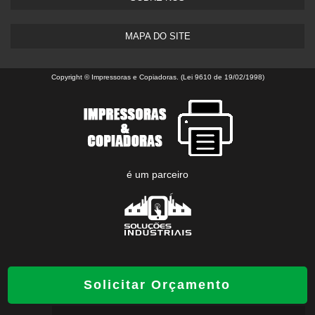
contribua para um futuro sustentável.
Veja mais:
Aluguel de Impressora
|
Impressora
MAPA DO SITE
Profissional
|
Impressora Industrial
|
Tinta para
Impressora
.
Copyright © Impressoras e Copiadoras. (Lei 9610 de 19/02/1998)
é um parceiro
Solicitar Orçamento
W3C