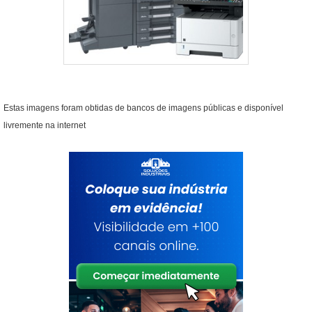
garante um desempenho consistente. Ao monitorar os
níveis de tinta e substituir cartuchos ou recarregar
tanques pontualmente, você protege a impressora e
mantém a qualidade das impressões.
DESEMPENHO EM ALTA DEMANDA
Estas imagens foram obtidas de bancos de imagens públicas e disponível
O desempenho de uma impressora colorida com
livremente na internet
tanque de tinta em situações de alta demanda é
crucial para garantir a eficiência e a qualidade das
impressões. Essa seção examina como essas
impressoras se comportam em ambientes onde o
volume de impressão é significativo e como podem
ser otimizadas para atender a essas necessidades.
IMPRESSÃO EM VOLUME ELEVADO
Imprimir grandes quantidades sem perder a qualidade
é uma das principais vantagens das impressoras com