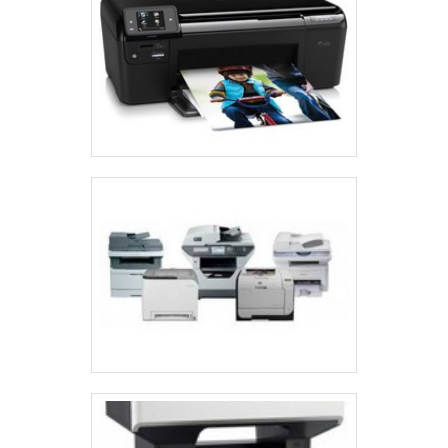
diariamente, uma limpeza semanal pode ser
adequada.
ARMAZENAMENTO ADEQUADO
O armazenamento da impressora em um local seco e
livre de poeira é crucial para prolongar sua vida útil.
Protegê-la de temperaturas extremas, que podem
afetar seu funcionamento, é igualmente importante.
Além disso, evite a exposição à luz solar direta, pois
isso pode danificar componentes internos.
Mantenha o manual do usuário acessível. Consultar
as diretrizes de armazenamento específicas pode
evitar erros que comprometam o funcionamento da
impressora.
SUBSTITUIÇÃO DE TINTA
A substituição de tinta deve ser feita assim que os