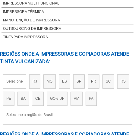
COMPRAR TINTA PARA PNEU EM SP
IMPRESSORA MULTIFUNCIONAL
DISTRIBUIDOR DE TINTA PARA PNEU
IMPRESSORA TÉRMICA
DISTRIBUIDOR DE TINTA PARA PNEU EM SP
MANUTENÇÃO DE IMPRESSORA
FABRICANTE DE TINTA PARA PNEU
OUTSOURCING DE IMPRESSORA
FORNECEDOR DE TINTA PARA LISTRAR PNEU
TINTA PARA IMPRESSORA
FORNECEDOR DE TINTA PARA PNEU
REGIÕES ONDE A IMPRESSORAS E COPIADORAS ATENDE
PREÇO DE TINTA PARA PNEU
TINTA VULCANIZADA:
PREÇO DE TINTA PARA PNEU EM SP
TINTA DOD
TINTA INKJET EPSON
Selecione
RJ
MG
ES
SP
PR
SC
RS
TINTA INKJET HP
TINTA LISTRAR FIOS E CABOS
PE
BA
CE
GO e DF
AM
PA
TINTA PAR PNEU EM SP
TINTA PARA BANDA DE ROLDAGEM
Selecione a região do Brasil
TINTA PARA FIO E CABOS SILICONE
TINTA PARA IMPRESSORA INDUSTRIAL
REGIÕES ONDE A IMPRESSORAS E COPIADORAS ATENDE