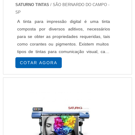
SATURNO TINTAS
/ SÃO BERNARDO DO CAMPO -
SP
A tinta para impressão digital é uma tinta
composta por diversos aditivos, necessários
para se obter as propriedades requeridas, tais
como corantes ou pigmentos. Existem muitos
tipos de tintas para comunicação visual, cada
uma com as suas particularidades e finalidades.
COTAR AGORA
A escolha da tinta que mais se adéqua ao
processo e ao substrato a ser utilizado é um dos
pontos mais importantes para a garantia da
qualidade de impressão. Opções de ...