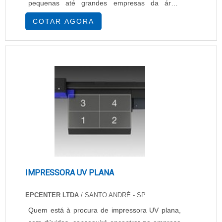
pequenas até grandes empresas da área.
Devido à sua versatilidade, o aplicador de TAG
COTAR AGORA
também é empregado para a fixação de pinos
de metal, sendo ambos os tipos de pinos
totalmente recicláveis.INFORMAÇÕES
IMPORTANTES SOBRE A FUNCIONALIDADE
DO PRODUTOO aplicador de TAG em pinos
plásticos oferece a vantagem de fixar as TAG de
for.
IMPRESSORA UV PLANA
EPCENTER LTDA
/ SANTO ANDRÉ - SP
Quem está à procura de impressora UV plana,