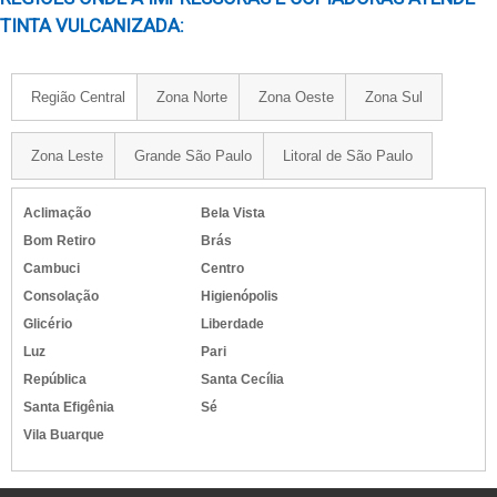
TINTA PARA IMPRESSORA INKJET
TINTA VULCANIZADA:
TINTA PARA LISTRAR PNEUS
TINTA PARA MOLDE DE PNEU
Região Central
Zona Norte
Zona Oeste
Zona Sul
TINTA PARA OFFSET PARA PNEUS
TINTA PARA PINTAR LETRAS PNEU
Zona Leste
Grande São Paulo
Litoral de São Paulo
TINTA PARA PINTAR PNEU
TINTA PARA PINTAR PNEUS DE BORRACHA
Aclimação
Bela Vista
TINTA PARA PNEU EM SP
Bom Retiro
Brás
TINTA PARA PNEUS
Cambuci
Centro
TINTA PARA REFORMA DE PNEU
Consolação
Higienópolis
TINTA PARA TINGIR FIOS E CABOS
Glicério
Liberdade
TINTA PIGMENTADA
Luz
Pari
República
Santa Cecília
TINTA PIGMENTADA BRANCA
Santa Efigênia
Sé
TINTA PIGMENTADA IMPRESSORA
Vila Buarque
TINTA SOLVENTE PARA IMPRESSORA INDUSTRIAL
TINTA SUBLIMATICA INKTEC