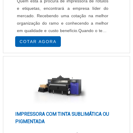
Quem está à procura de impressora de rótulos
e etiquetas, encontrará a empresa líder do
mercado. Recebendo uma cotação na melhor
organização do ramo e conhecendo a melhor
em qualidade e custo benefício.Quando o tema
é impressora de rótulos e etiquetas, com os
COTAR AGORA
melhores profissionais da EPcenter atingirá
excelente custo-benefício com pagamento
acessível.UM POUCO MAIS SOBRE
IMPRESSORA DE RÓTULOS E ETIQUETASHá
muitas maneiras eficientes de ...
IMPRESSORA COM TINTA SUBLIMÁTICA OU
PIGMENTADA