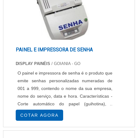
PAINEL E IMPRESSORA DE SENHA
DISPLAY PAINÉIS
/ GOIANIA - GO
O painel e impressora de senha é o produto que
emite senhas personalizadas numeradas de
001 a 999, contendo o nome da sua empresa,
nome do serviço, data e hora. Características -
Corte automático do papel (guihotina), -
Capacidade para 4 serviços, - Largura da
COTAR AGORA
bobina: 57mm, - Alimentação: Tensão 90 a 240
VAC automática, - Método de impressão:
Témica, - Velocidade máxima de impressão: