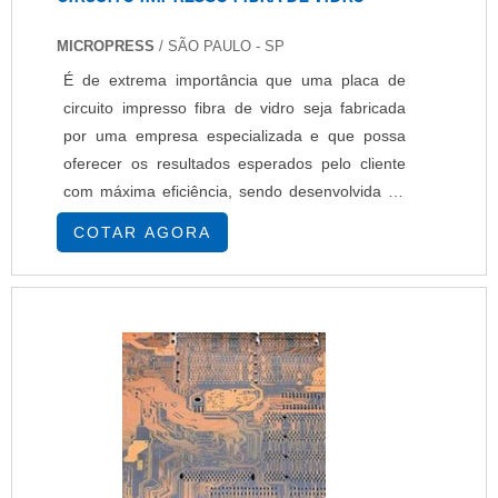
MICROPRESS
/ SÃO PAULO - SP
É de extrema importância que uma placa de
circuito impresso fibra de vidro seja fabricada
por uma empresa especializada e que possa
oferecer os resultados esperados pelo cliente
com máxima eficiência, sendo desenvolvida de
acordo com a necessidade específica. O uso de
COTAR AGORA
um circuito impresso pode ser feito em diversas
aplicações, como em: Informática,
Telecomunicações, Entretenimento, E muitos
outros segmentos que demandem tecnologia
eletrônica. C....