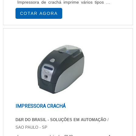
Impressora de crachá imprime vários tipos de
cartões, com três compartimentos de
COTAR AGORA
armazenamento integrados, permitem ter um
máximo de 100 cartões à mão por vez, prontos
para o uso. De acordo com o padrão ISO CR-
80-ISO 7810, cada cartão para impressão deve
seguir uma medida equiv....
IMPRESSORA CRACHÁ
D&R DO BRASIL - SOLUÇÕES EM AUTOMAÇÃO
/
SAO PAULO - SP