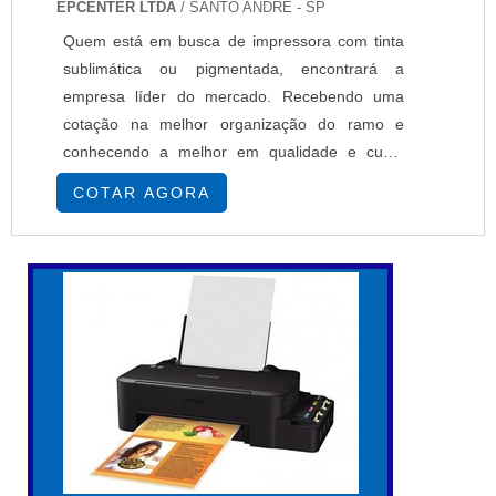
EPCENTER LTDA
/ SANTO ANDRÉ - SP
Quem está em busca de impressora com tinta
sublimática ou pigmentada, encontrará a
empresa líder do mercado. Recebendo uma
cotação na melhor organização do ramo e
conhecendo a melhor em qualidade e custo
benefício.MAIS SOBRE IMPRESSORA COM
COTAR AGORA
TINTA SUBLIMÁTICA OU PIGMENTADASe
alguém busca por impressoras com tinta
sublimática ou pigmentada em uma empresa
segura, descobre a EPcenter. É possível
encontrar impressoras têxteis e impressoras
so...