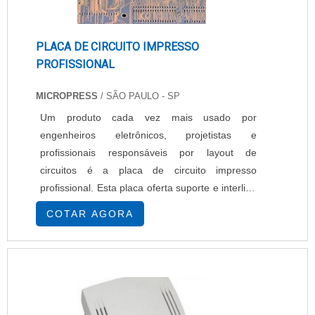
PLACA DE CIRCUITO IMPRESSO
PROFISSIONAL
MICROPRESS
/ SÃO PAULO - SP
Um produto cada vez mais usado por
engenheiros eletrônicos, projetistas e
profissionais responsáveis por layout de
circuitos é a placa de circuito impresso
profissional. Esta placa oferta suporte e interliga
componentes eletrônicos, por meio de trilhas
COTAR AGORA
que conduzem a corrente elétrica, e está
presente em diferentes aplicações cotidianas
como carros, computadores, sistemas de
segurança, smartphones e muitos outros
equipamentos. A placa de circuito....