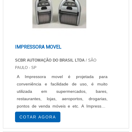
IMPRESSORA MOVEL
SCBR AUTOMAÇÃO DO BRASIL LTDA
/ SÃO
PAULO - SP
A Impressora movel é projetada para
conveniência e facilidade de uso, é muito
utilizada em supermercados, bares,
restaurantes, lojas, aeroportos, drogarias,
pontos de venda móveis e etc. A Impressora
movel de modelo MZ 320 para recibos, fáceis
COTAR AGORA
de manejar, são um grande passo inicial para
usuários interessados em abandonar papel e