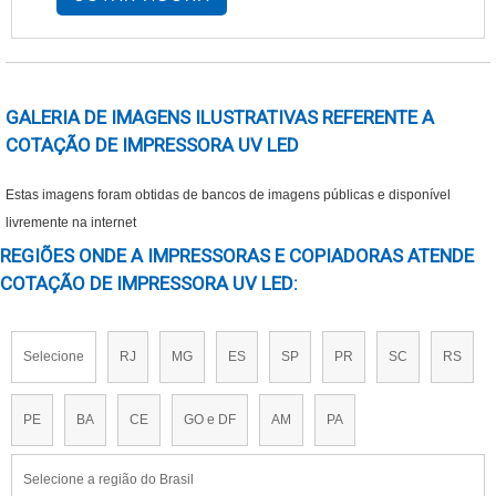
que tenha o tamanho adequado e plano.
Quando as dimensões não estão adequadas, o
folder não fica plano quando fechado, mas sim
com sua capa levantada para cima. CUIDADOS
GALERIA DE IMAGENS ILUSTRATIVAS REFERENTE A
COM IMPR....
COTAÇÃO DE IMPRESSORA UV LED
Estas imagens foram obtidas de bancos de imagens públicas e disponível
livremente na internet
REGIÕES ONDE A IMPRESSORAS E COPIADORAS ATENDE
COTAÇÃO DE IMPRESSORA UV LED:
Selecione
RJ
MG
ES
SP
PR
SC
RS
PE
BA
CE
GO e DF
AM
PA
Selecione a região do Brasil