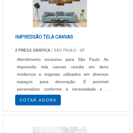
IMPRESSÃO TELA CANVAS
2 PRESS GRÁFICA
/ SÃO PAULO - SP
Atendimento exclusivo para São Paulo As
impressão tela canvas resulta em itens
modernos e originais utilizados em diversos
espaços para decoração. É possível
personalizar conforme a necessidade e o
espaço em que será colocada a tela. Além
COTAR AGORA
disso, a impressão de tela canvas é feita a partir
de um moderno processo: a arte é escolhida e
impressa em um tecido de algodão, com alta
gramatura e trama firme, bastante semelhante