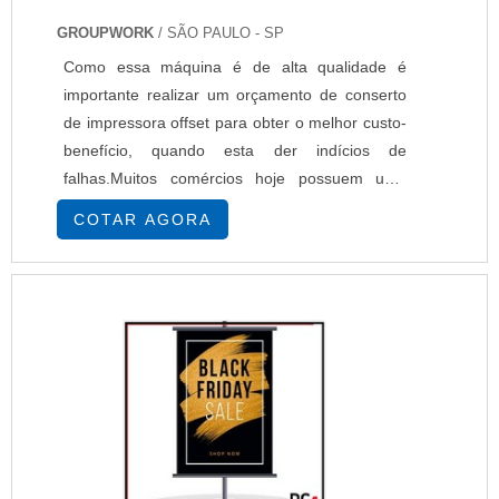
GROUPWORK
/ SÃO PAULO - SP
Como essa máquina é de alta qualidade é
importante realizar um orçamento de conserto
de impressora offset para obter o melhor custo-
benefício, quando esta der indícios de
falhas.Muitos comércios hoje possuem uma
impressora offset para a impressão de seus
COTAR AGORA
produtos, por ser uma máquina gráfica indicada
para impressão de grandes tiragens, ou seja, de
produções em um número maior de materiais,
como: Catálogos; Envelopes; Flyers; Folders;
Cartões de visita; Entre outros materiais
gráficos.INFORMAÇÕES.