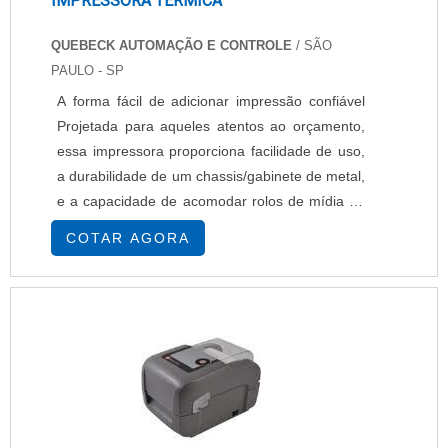
IMPRESSORA TÉRMICA
QUEBECK AUTOMAÇÃO E CONTROLE
/ SÃO
PAULO - SP
A forma fácil de adicionar impressão confiável
Projetada para aqueles atentos ao orçamento,
essa impressora proporciona facilidade de uso,
a durabilidade de um chassis/gabinete de metal,
e a capacidade de acomodar rolos de mídia de
8 (20,32 cm), o que significa menos troca de
COTAR AGORA
mídia no meio do trabalho. A S4M é um
excelente valor em comparação a impressoras
similares no mercado. Fácil de usar O painel de
controle dianteiro da S4M tem um ...