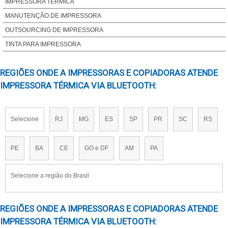
IMPRESSORA DE ETIQUETA TERMICA
IMPRESSORA TÉRMICA
IMPRESSORA TERMICA TATTOO
MANUTENÇÃO DE IMPRESSORA
IMPRESSORA TERMICA DIRETA E TRANSFERENCIA TERMICA
OUTSOURCING DE IMPRESSORA
TINTA PARA IMPRESSORA
REGIÕES ONDE A IMPRESSORAS E COPIADORAS ATENDE
IMPRESSORA TÉRMICA VIA BLUETOOTH:
Selecione
RJ
MG
ES
SP
PR
SC
RS
PE
BA
CE
GO e DF
AM
PA
Selecione a região do Brasil
REGIÕES ONDE A IMPRESSORAS E COPIADORAS ATENDE
IMPRESSORA TÉRMICA VIA BLUETOOTH: