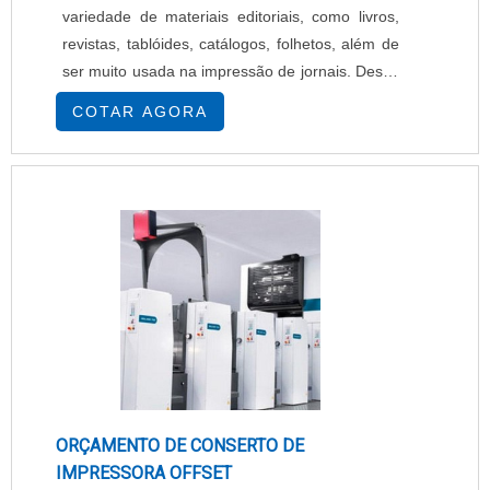
variedade de materiais editoriais, como livros,
revistas, tablóides, catálogos, folhetos, além de
ser muito usada na impressão de jornais. Desse
modo, é indicada para impressos comerciais de
COTAR AGORA
alto volume. Além disso, comprar impressora
rotativa offset é o mais indicado, pois ela é
utilizada devido à sua capacidade de imprimir
em alta qualidade de definição, o que confere
apresentação excepcional para o mate.
ORÇAMENTO DE CONSERTO DE
IMPRESSORA OFFSET