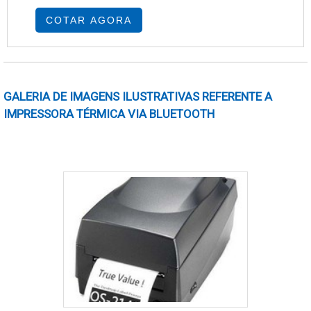
que representa na redução do volume mensal
COTAR AGORA
de impressões é de até 30%, ou seja, a
economia é maior que o valor pago
mensalmente no software. Listamos abaixo
algumas vantagens com a implantação do
GALERIA DE IMAGENS ILUSTRATIVAS REFERENTE A
controle de impressão por usuário: Transpar....
IMPRESSORA TÉRMICA VIA BLUETOOTH