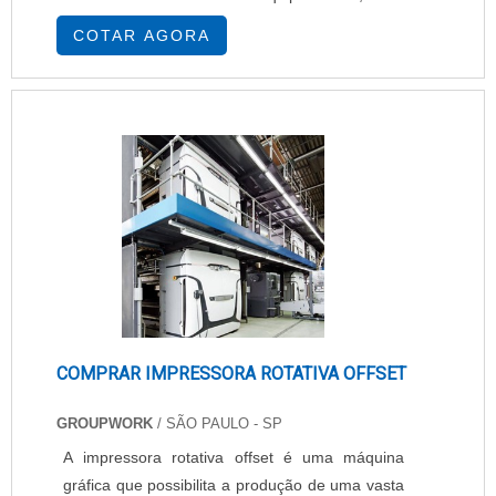
novas tecnologias e melhorias na gestão e na
COTAR AGORA
segurança dos documentos. Qualificações do
prestador de serviços A empresa gerencia e
aperfeiçoa o ambiente de impressão, reduzindo
os custos e promovendo maior sustentabilidade,
a....
COMPRAR IMPRESSORA ROTATIVA OFFSET
GROUPWORK
/ SÃO PAULO - SP
A impressora rotativa offset é uma máquina
gráfica que possibilita a produção de uma vasta