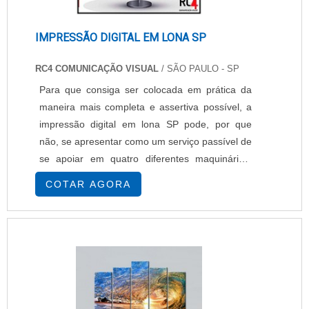
IMPRESSÃO DIGITAL EM LONA SP
RC4 COMUNICAÇÃO VISUAL
/ SÃO PAULO - SP
Para que consiga ser colocada em prática da
maneira mais completa e assertiva possível, a
impressão digital em lona SP pode, por que
não, se apresentar como um serviço passível de
se apoiar em quatro diferentes maquinários.
São eles: Impressoras de provas digitais,
COTAR AGORA
Impressoras digitais convencionais, Plotters,
Copiadoras coloridas. Onde as lonas são
utilizadas Partindo-se do pressuposto de que
os eventos representam os encontros que
melhor pre....