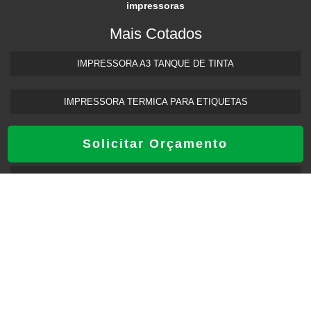
impressoras
Mais Cotados
IMPRESSORA A3 TANQUE DE TINTA​
IMPRESSORA TERMICA PARA ETIQUETAS​
ASSISTENCIA TECNICA PARA IMPRESSORA
Solicitar Orçamento
ASSISTENCIA TECNICA HP IMPRESSORA​
IMPRESSORA FRENTE E VERSO AUTOMATICA
INÍCIO
PRODUTOS