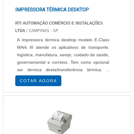
IMPRESSORA TÉRMICA DESKTOP
RTI AUTOMAÇÃO COMÉRCIO E INSTALAÇÕES
LTDA
/ CAMPINAS - SP
A impressora térmica desktop modelo E-Class
MArk III atende os aplicativos de transporte,
logística, manufatura, varejo, cuidado da saúde,
governamental e correios. Tem como opcional
ser térmica direta/transferência térmica. A
impressora térmica desktop está disponível em
COTAR AGORA
quatro modelos distintos: Basic, Advanced,
Professional, Professional+. Conheça mais
consultando a RTI Automação Comércio e
Instalações e pedindo um orçamento.......