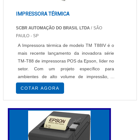
IMPRESSORA TÉRMICA
SCBR AUTOMAÇÃO DO BRASIL LTDA
/ SÃO
PAULO - SP
A Impressora térmica de modelo TM T88IV é o
mais recente lançamento da inovadora série
TM-T88 de impressoras POS da Epson, líder no
setor. Com um projeto específico para
ambientes de alto volume de impressão, a
Impressora térmica apresenta mais velocidade
COTAR AGORA
e confiabilidade do que nunca. Ela oferece uma
impressão de textos e gráficos 25% mais rápida
do que a sua antecessora, e novos recursos
que facilitam ainda mais a sua utilização. A Im...