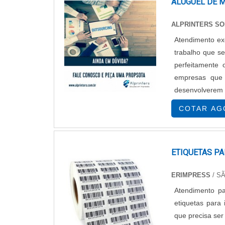
ALUGUEL DE M
ALPRINTERS S
Atendimento ex
trabalho que s
perfeitamente 
empresas que
desenvolverem um
equipamentos di
COTAR AG
ETIQUETAS P
ERIMPRESS
/ S
Atendimento para lotes a 
etiquetas para
que precisa ser