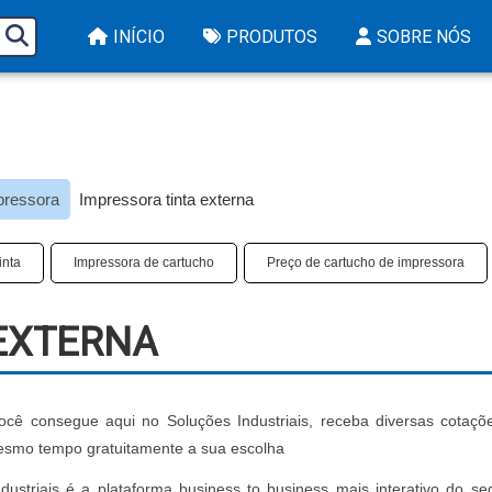
INÍCIO
PRODUTOS
SOBRE NÓS
mpressora
Impressora tinta externa
inta
Impressora de cartucho
Preço de cartucho de impressora
 EXTERNA
cê consegue aqui no Soluções Industriais, receba diversas cotaçõ
esmo tempo gratuitamente a sua escolha
dustriais é a plataforma business to business mais interativo do s