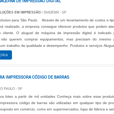
ÁQUINA DE IMPRESSÃO DIGITAL
OLUÇÕES EM IMPRESSÃO
/ DIADEMA - SP
clusivo para São Paulo. Através de um levantamento de custos e tip
erá realizado, a empresa consegue oferecer produtos que podem ate
o cliente. O aluguel de máquina de impressão digital é indicado 
 não querem comprar equipamentos, mas precisam do mesmo 
 trabalho de qualidade e desempenho. Produtos e serviços Aluguel de
gitais para pequenas, m....
ORA
ARA IMPRESSORA CÓDIGO DE BARRAS
ÃO PAULO - SP
partir de mil unidades Conheça mais sobre esse produto As
 impressora código de barras são utilizadas em qualquer tipo de pro
 exposto em comércio, como em supermercados, lojas de fábrica e se