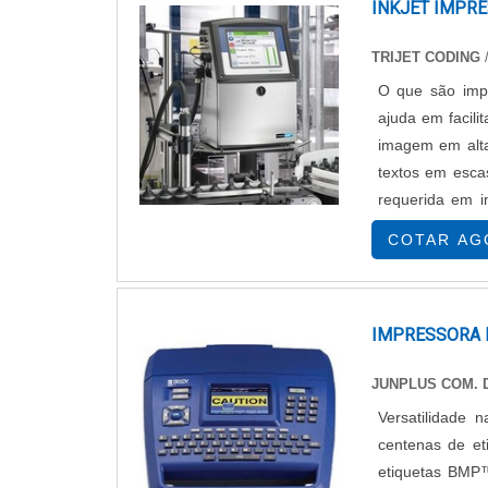
INKJET IMPR
TRIJET CODING
O que são impr
ajuda em facili
imagem em alta 
textos em esca
requerida em i
farmacêuticos e
COTAR AG
IMPRESSORA 
JUNPLUS COM. 
Versatilidade 
centenas de et
etiquetas BMP™