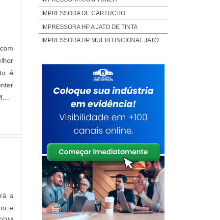
IMPRESSORA DE CARTUCHO
IMPRESSORA HP A JATO DE TINTA
IMPRESSORA HP MULTIFUNCIONAL JATO
 com
DE TINTA
lhor
IMPRESSORA HP TINTA
to é
IMPRESSORA JATO DE TINTA PREÇO
nter
IMPRESSORA JATO TINTA HP
MAIS
IMPRESSORA MULTIFUNCIONAL HP JATO
DE TINTA
IMPRESSORA TANQUE TINTA HP
IMPRESSORA TINTA EXTERNA
MULTIFUNCIONAL HP TANQUE DE TINTA
PREÇO DE CARTUCHO
PREÇO DE CARTUCHO DE IMPRESSORA
PREÇO DE TINTA PARA IMPRESSORA HP
rá a
TINTA CARTUCHO HP
mo e