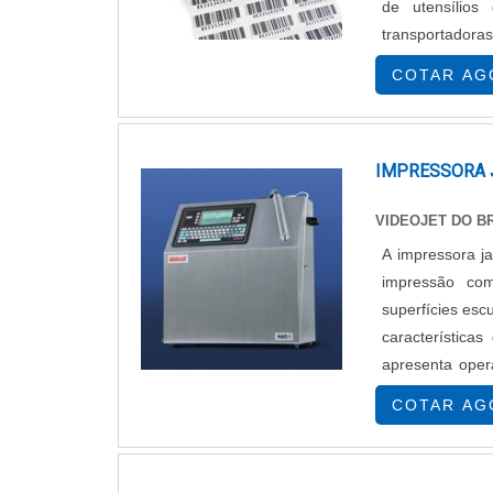
de utensílio
transportadora
impressão de có
COTAR AG
IMPRESSORA 
VIDEOJET DO BR
A impressora ja
impressão co
superfícies es
característica
apresenta ope
garantida por u
COTAR AG