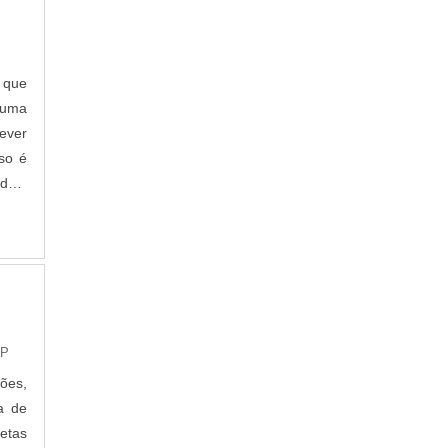
 que
r uma
rever
so é
das,
SP
ões,
a de
etas