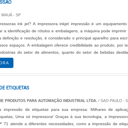
ESSÃO
/ MAUÁ - SP
essoras ink jet? A impressora inkjet impressão é um equipamento
tar a identificação de rótulos e embalagens, a máquina pode imprimi
definição e resolução, é considerado o principal aparelho para esc
ssos espaços. A embalagem oferece credibilidade ao produto, por is
ndústrias do setor de alimentos, quanto do setor de bebidas destila
m empre....
ORA
DE ETIQUETAS
DE PRODUTOS PARA AUTOMAÇÃO INDUSTRIAL LTDA.
/ SAO PAULO - 
na impressão de etiquetas para sua empresa: Milhares de aplicaç
iquetas, Uma só impressora! Graças à sua tecnologia, a Impressor
 71 atende a diferentes necessidades, como a impressão de etiqu