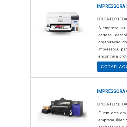
IMPRESSORA 
EPCENTER LTD
A empresa ou c
certeza desc
organização d
impressora par
encontrará pro
SOBRE IMPRES
COTAR AG
IMPRESSORA 
EPCENTER LTD
Quem está em b
empresa líder