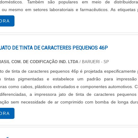
s domésticos. Também são populares em meio de distribuidor
s ou mesmo em setores laboratoriais e farmacêuticos. As etiquetas 
digo de barras sã....
ORA
JATO DE TINTA DE CARACTERES PEQUENOS 46P
ASIL COM. DE CODIFICAÇÃO IND. LTDA
/ BARUERI - SP
to de tinta de caracteres pequenos 46p é projetada especificamente
m tintas pigmentadas e estabelece um padrão para impressã
curas como cabos, plásticos extrudados e componentes automotivos. 
s diferenciadas, a impressora jato de tinta de caracteres pequenos
ração sem necessidade de ar comprimido com bomba de longa dur
m ano, produção de até qu....
ORA