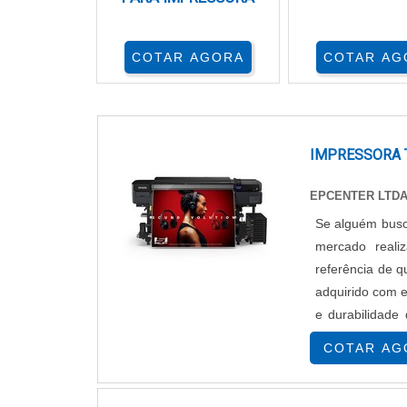
COTAR AGORA
COTAR AG
IMPRESSORA 
EPCENTER LTD
Se alguém busca
mercado reali
referência de q
adquirido com e
e durabilidade 
peças defeituo..
COTAR AG