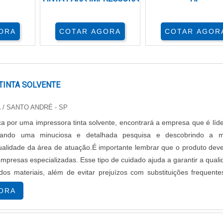
ORA
COTAR AGORA
COTAR AGOR
TINTA SOLVENTE
A
/ SANTO ANDRÉ - SP
 por uma impressora tinta solvente, encontrará a empresa que é líd
zando uma minuciosa e detalhada pesquisa e descobrindo a m
ualidade da área de atuação.É importante lembrar que o produto dev
mpresas especializadas. Esse tipo de cuidado ajuda a garantir a qual
dos materiais, além de evitar prejuízos com substituições frequent
.
ORA