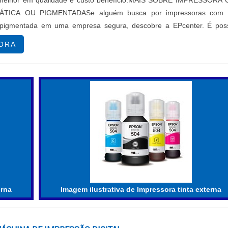
melhor em qualidade e custo benefício.MAIS SOBRE IMPRESSORA
ÁTICA OU PIGMENTADASe alguém busca por impressoras com t
 pigmentada em uma empresa segura, descobre a EPcenter. É poss
ssoras têxteis e impressoras so...
ORA
erna
Imagem ilustrativa de Impressora tinta externa