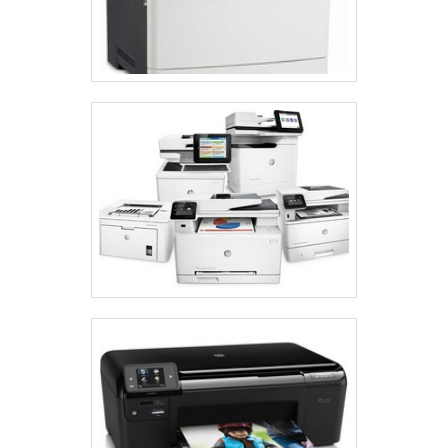
Custo inicial:
Embora o preço inicial das impressoras
a laser possa ser mais elevado, elas se mostram mais
econômicas a longo prazo para quem imprime grandes
volumes.
Velocidade de impressão:
Ambas as tecnologias
apresentam boas velocidades, mas as impressoras laser
podem alcançar até 33 páginas por minuto (ppm) em
preto e 15 ppm em cores, oferecendo uma vantagem em
ambientes de trabalho movimentados.
QUALIDADE DE CÓPIA
Quando se trata de qualidade de cópia, as
impressoras multifuncionais se destacam. Elas são
projetadas para oferecer nitidez e clareza em cópias,
o que é essencial para documentos importantes. A