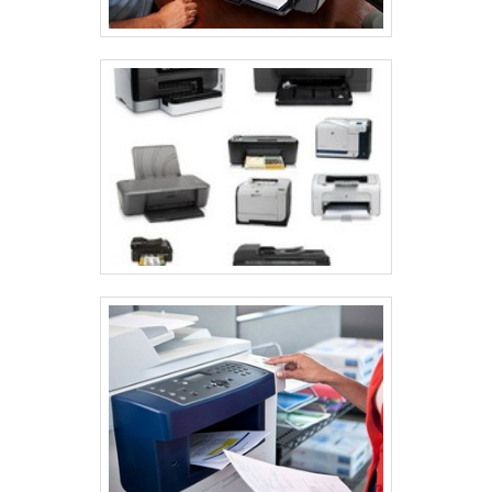
também evita custos inesperados com reparos. A
seguir, apresentamos pontos essenciais que merecem
atenção.
CUSTO DE OPERAÇÃO
Calcular os custos de suprimentos é uma parte crítica
da escolha de uma impressora. Isso inclui toner, papel
e manutenção. Por exemplo, impressoras a laser,
embora mais caras inicialmente, geralmente têm um
custo por página menor em comparação com as
impressoras jato de tinta. Comparar esses custos
ajuda a entender qual modelo se encaixa melhor no
orçamento mensal.
Além disso, o impacto dos custos operacionais no
orçamento mensal deve ser considerado. Uma
impressora que consome menos energia pode resultar
em contas de eletricidade mais baixas, fazendo toda a
diferença a longo prazo. Avaliar a eficiência de