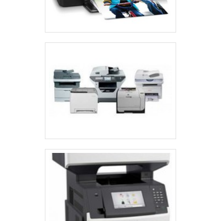
qualidade das cópias pode variar dependendo do
modo de impressão escolhido. Por exemplo, modos
de impressão de alta qualidade proporcionam
resultados superiores, mas podem aumentar o tempo
de impressão.
A resolução máxima disponível também desempenha
um papel crucial na qualidade das cópias.
Impressoras que oferecem correção de imagem são
vantajosas, pois ajudam a melhorar a qualidade geral
das cópias, especialmente quando se trata de
documentos detalhados.
VELOCIDADE E CAPACIDADE DE
MANUSEIO
A velocidade de impressão é um fator crítico,
principalmente em escritórios que lidam com grandes
volumes. A capacidade da bandeja de papel também
é importante; impressoras com bandejas maiores