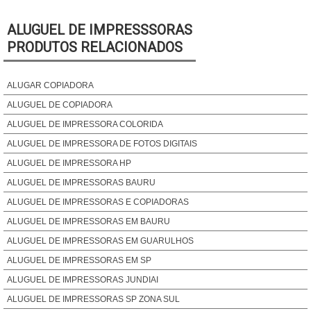
adequado não só aumenta a durabilidade do
equipamento, mas também melhora a qualidade das
ALUGUEL DE IMPRESSSORAS
impressões. Impressoras bem mantidas produzem
PRODUTOS RELACIONADOS
documentos e imagens com clareza, evitando
manchas e cores desbotadas.
ALUGAR COPIADORA
IMPACTO DAS CARACTERÍSTICAS DE
ALUGUEL DE COPIADORA
SEGURANÇA
ALUGUEL DE IMPRESSORA COLORIDA
ALUGUEL DE IMPRESSORA DE FOTOS DIGITAIS
As características de segurança em impressoras
ALUGUEL DE IMPRESSORA HP
multifuncionais são cruciais para proteger informações
ALUGUEL DE IMPRESSORAS BAURU
sensíveis e garantir que apenas usuários autorizados
ALUGUEL DE IMPRESSORAS E COPIADORAS
tenham acesso a documentos críticos. Este tópico
ALUGUEL DE IMPRESSORAS EM BAURU
abrange diversos aspectos de segurança, incluindo a
proteção de documentos, controle de acesso e
ALUGUEL DE IMPRESSORAS EM GUARULHOS
criptografia de dados. Cada um desses elementos
ALUGUEL DE IMPRESSORAS EM SP
desempenha um papel importante na mitigação de
ALUGUEL DE IMPRESSORAS JUNDIAI
riscos e na proteção de informações valiosas.
ALUGUEL DE IMPRESSORAS SP ZONA SUL