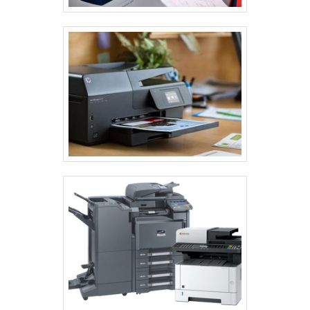
consumo de energia é, portanto, uma parte importante
do custo total de operação.
MANUTENÇÃO PREVENTIVA
Estabelecer um cronograma de manutenção é
essencial para evitar falhas inesperadas. Limpar
regularmente a impressora não só garante a
qualidade das cópias, mas também fornece uma
melhor experiência de uso. Verificar e substituir as
peças desgastadas, como cilindros e cartuchos, é
uma prática recomendada que ajuda a manter a
eficiência do equipamento.
Aproveitar os serviços de manutenção oferecidos pelo
fabricante ou revendedores é uma escolha sensata.
Esses serviços podem incluir atualizações de
software e diagnósticos que podem identificar
problemas antes que se tornem graves.