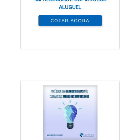
impressora multifuncional é fundamental. O custo inicial
ALUGUEL
pode ser compensado rapidamente pela redução de gastos
com manutenção e suprimentos.
COTAR AGORA
VERSATILIDADE DE RECURSOS
As impressoras multifuncionais oferecem uma variedade
de funções adicionais, como impressão, digitalização e
envio de documentos. Isso permite que os usuários
realizem tarefas diversas com um único dispositivo,
economizando tempo e espaço.
A capacidade de criar cópias coloridas e em preto e branco
conforme necessário é uma grande vantagem. Isso é
especialmente útil em ambientes de trabalho onde a
apresentação visual é importante.
A adaptação a diferentes tipos de papel e formatos é
facilitada por essas impressoras. Você pode usar papel