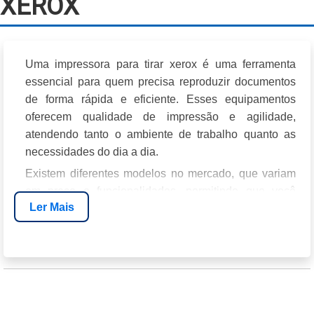
XEROX​
Uma
impressora para tirar xerox
é uma ferramenta
essencial para quem precisa reproduzir documentos
de forma rápida e eficiente. Esses equipamentos
oferecem qualidade de impressão e agilidade,
atendendo tanto o ambiente de trabalho quanto as
necessidades do dia a dia.
Existem diferentes modelos no mercado, que variam
em preço e funcionalidades, permitindo que você
Ler Mais
escolha a que melhor se adapta às suas demandas.
Vamos explorar as opções disponíveis e suas
características.
VANTAGENS DA IMPRESSORA
MULTIFUNCIONAL