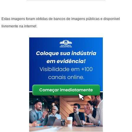
VIDA ÚTIL DO EQUIPAMENTO
Estas imagens foram obtidas de bancos de imagens públicas e disponível
A expectativa de vida útil de uma impressora
livremente na internet
multifuncional varia. Impressoras a laser geralmente
têm uma vida útil mais longa do que as jato de tinta, e
a resistência do equipamento a danos é um fator
importante. Comparar garantias e políticas de suporte
pode oferecer segurança adicional na escolha do
modelo que se deseja adquirir.
Planejar a substituição do equipamento deve ser
baseado no desempenho e na frequência de uso.
Impressoras que não são bem mantidas tendem a
apresentar problemas mais rapidamente, resultando
em custos adicionais e interrupções no trabalho. Por
isso, a manutenção regular é vital para estender a
vida útil.
A implementação de um plano de manutenção