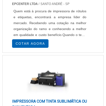
EPCENTER LTDA
/ SANTO ANDRÉ - SP
Quem está à procura de impressora de rótulos
e etiquetas, encontrará a empresa líder do
mercado. Recebendo uma cotação na melhor
organização do ramo e conhecendo a melhor
em qualidade e custo benefício.Quando o tema
é impressora de rótulos e etiquetas, com os
COTAR AGORA
melhores profissionais da EPcenter atingirá
excelente custo-benefício com pagamento
acessível.UM POUCO MAIS SOBRE
IMPRESSORA DE RÓTULOS E ETIQUETASHá
muitas maneiras eficientes de ...
IMPRESSORA COM TINTA SUBLIMÁTICA OU