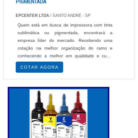
PIGMENTADA
EPCENTER LTDA
/ SANTO ANDRÉ - SP
Quem está em busca de impressora com tinta
sublimática ou pigmentada, encontrará a
empresa líder do mercado. Recebendo uma
cotação na melhor organização do ramo e
conhecendo a melhor em qualidade e custo
benefício.MAIS SOBRE IMPRESSORA COM
COTAR AGORA
TINTA SUBLIMÁTICA OU PIGMENTADASe
alguém busca por impressoras com tinta
sublimática ou pigmentada em uma empresa
segura, descobre a EPcenter. É possível
encontrar impressoras têxteis e impressoras
so...