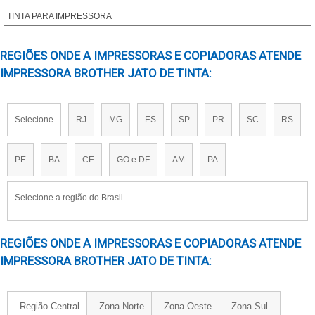
FORNECEDOR DE TINTA PARA LISTRAR PNEU
TINTA PARA IMPRESSORA
FORNECEDOR DE TINTA PARA PNEU
REGIÕES ONDE A IMPRESSORAS E COPIADORAS ATENDE
PREÇO DE TINTA PARA PNEU
IMPRESSORA BROTHER JATO DE TINTA:
PREÇO DE TINTA PARA PNEU EM SP
TINTA DOD
TINTA INKJET EPSON
Selecione
RJ
MG
ES
SP
PR
SC
RS
TINTA INKJET HP
TINTA LISTRAR FIOS E CABOS
PE
BA
CE
GO e DF
AM
PA
TINTA PAR PNEU EM SP
TINTA PARA BANDA DE ROLDAGEM
Selecione a região do Brasil
TINTA PARA FIO E CABOS SILICONE
TINTA PARA IMPRESSORA INDUSTRIAL
REGIÕES ONDE A IMPRESSORAS E COPIADORAS ATENDE
TINTA PARA IMPRESSORA INKJET
IMPRESSORA BROTHER JATO DE TINTA:
TINTA PARA LISTRAR PNEUS
TINTA PARA MOLDE DE PNEU
Região Central
Zona Norte
Zona Oeste
Zona Sul
TINTA PARA OFFSET PARA PNEUS