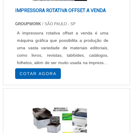
IMPRESSORA ROTATIVA OFFSET A VENDA
GROUPWORK
/ SÃO PAULO - SP
A impressora rotativa offset a venda é uma
máquina gráfica que possibilita a produção de
uma vasta variedade de materiais editoriais,
como livros, revistas, tablóides, catálogos,
folhetos, além de ser muito usada na impressão
de jornais. Desse modo, é indicada para
COTAR AGORA
impressos comerciais de alto
volume.VANTAGENS E ESPECIFICAÇÕES DA
IMPRESSORA OFFSETA impressora rotativa
offset possui avançados controles de qualidade
e impressão e controles automáticos de registro
e cores, o que garante maior fidel.