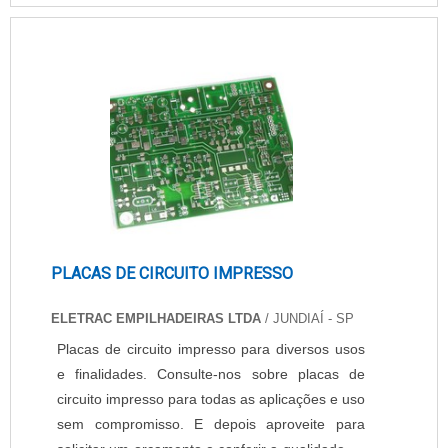
segmento. Esse tipo de cuidado ajuda a garantir
a qualidade e durabilidade dos materiais, além
de evitar prejuízos com substituições frequentes
de peças defeituosas. Assim, é possível poupar
gastos desnecessários.MAIS DETALHES
SOBRE IMPRESSORA PARA PAPEL
SUBLIMÁTICOSe alguém busca por
impressoras para papel sublimático em uma
empresa comprometida com os serviços, chega
até a EPcenter. A empresa trabalha com
impressoras de cura UV e suprimentos para
PLACAS DE CIRCUITO IMPRESSO
impressoras, oferecendo sempre a melhor
opção para o cliente final.Ainda tratando-se de
ELETRAC EMPILHADEIRAS LTDA
/ JUNDIAÍ - SP
impressora para papel sublimático, deve-se
Placas de circuito impresso para diversos usos
descartar empresas que não tenham produtos e
e finalidades. Consulte-nos sobre placas de
serviços com ótima qualidade e proteção,
circuito impresso para todas as aplicações e uso
detalhes primordiais que são deixados de lado
sem compromisso. E depois aproveite para
por muitas empresas que não focam na