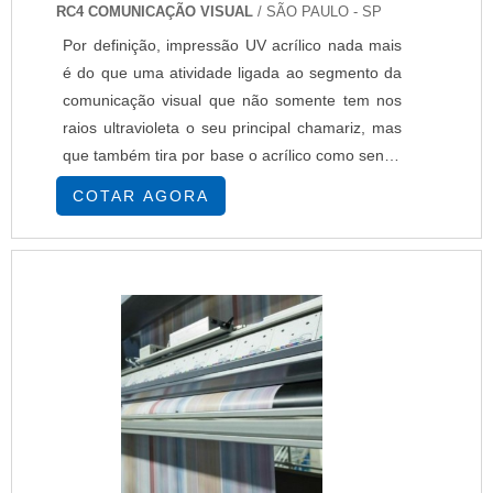
RC4 COMUNICAÇÃO VISUAL
/ SÃO PAULO - SP
Por definição, impressão UV acrílico nada mais
é do que uma atividade ligada ao segmento da
comunicação visual que não somente tem nos
raios ultravioleta o seu principal chamariz, mas
que também tira por base o acrílico como sendo
a plataforma de suas incisões diretas. Sob um
COTAR AGORA
viés mais técnico, também cabe ressaltar que
este tipo de impressão normalmente utiliza uma
fonte de luz UV para acelerar o processo de
secagem das tintas especiais que são....