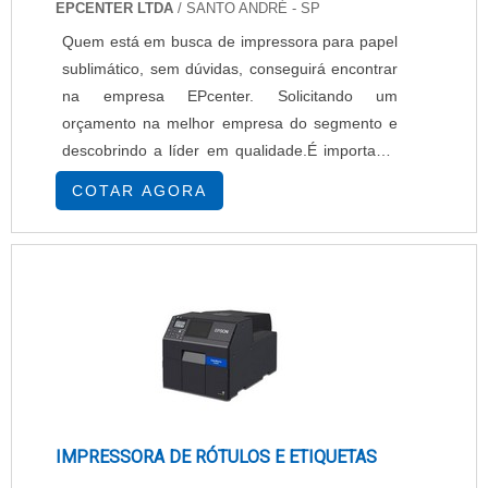
EPCENTER LTDA
/ SANTO ANDRÉ - SP
Quem está em busca de impressora para papel
sublimático, sem dúvidas, conseguirá encontrar
na empresa EPcenter. Solicitando um
orçamento na melhor empresa do segmento e
descobrindo a líder em qualidade.É importante
lembrar que o produto deve sempre ser
COTAR AGORA
adquirido com empresas especializadas no
segmento. Esse tipo de cuidado ajuda a garantir
a qualidade e durabilidade dos materiais, além
de evitar prejuízos com substituições frequentes
de...
IMPRESSORA DE RÓTULOS E ETIQUETAS