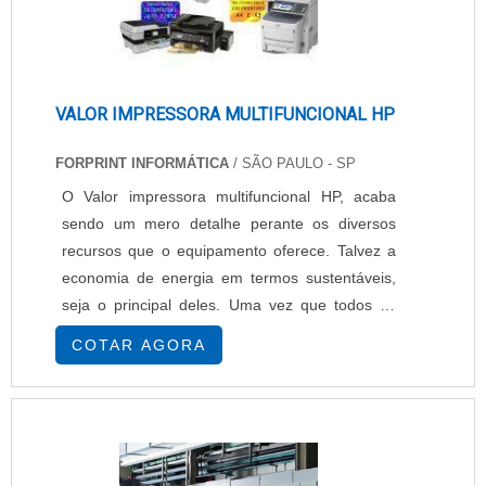
VALOR IMPRESSORA MULTIFUNCIONAL HP
FORPRINT INFORMÁTICA
/ SÃO PAULO - SP
O Valor impressora multifuncional HP, acaba
sendo um mero detalhe perante os diversos
recursos que o equipamento oferece. Talvez a
economia de energia em termos sustentáveis,
seja o principal deles. Uma vez que todos os
recursos são ligados através de um único cabo.
COTAR AGORA
Nesses equipamentos é possível encontrar: -
Copiadora, - Aparelho de fax, - Scanner. Tudo
isso em um só dispositivo! Geralmente os
fabricantes de impressoras multifuncionais
ofere....