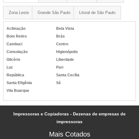
TINTA PARA PINTAR LETRAS PNEU
Zona Leste
Grande São Paulo
Litoral de São Paulo
TINTA PARA PINTAR PNEU
TINTA PARA PINTAR PNEUS DE BORRACHA
Aclimação
Bela Vista
TINTA PARA PNEU EM SP
Bom Retiro
Brás
TINTA PARA PNEUS
Cambuci
Centro
TINTA PARA REFORMA DE PNEU
Consolação
Higienópolis
TINTA PARA TINGIR FIOS E CABOS
Glicério
Liberdade
TINTA PIGMENTADA
Luz
Pari
República
Santa Cecília
TINTA PIGMENTADA BRANCA
Santa Efigênia
Sé
TINTA PIGMENTADA IMPRESSORA
Vila Buarque
TINTA SOLVENTE PARA IMPRESSORA INDUSTRIAL
TINTA SUBLIMATICA INKTEC
TINTA VULCANIZADA
Impressoras e Copiadoras - Dezenas de empresas de
TINTA VULCANIZÁVEL
impressoras
Mais Cotados