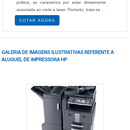
prática, se caracteriza por estar diretamente
associada ao corte a laser. Portanto, trata-se de
um método inovador e que, independentemente
COTAR AGORA
de atuar em banners, flyers, panfletos ou
quaisquer outras peças deste mesmo tipo, se
caracteriza através de sua relevante precisão.
As funcionalidades da impressão Já no que diz
GALERIA DE IMAGENS ILUSTRATIVAS REFERENTE A
respe....
ALUGUEL DE IMPRESSORA HP