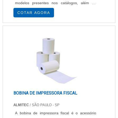
modelos presentes nos catálogos, além de
saber detalhes sobre as configurações de
COTAR AGORA
equipamentos antigos e novos. Também é
importante fornecer a manutenção com
excelentes condições de mercado e dar ao
cliente as melhores soluções, obtendo as
ferramentas mais avançadas e apresentar altí....
BOBINA DE IMPRESSORA FISCAL
ALMITEC
/ SÃO PAULO - SP
A bobina de impressora fiscal é o acessório