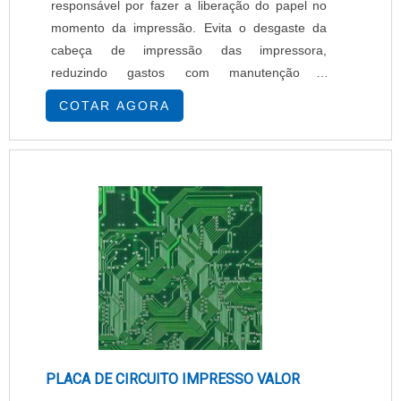
responsável por fazer a liberação do papel no
momento da impressão. Evita o desgaste da
cabeça de impressão das impressora,
reduzindo gastos com manutenção e
impressão. Pode ser encontrada em diversos
COTAR AGORA
tamanhos, adequando-se aos mais diversos
modelos de impressoras. Possui revestimento
térmico reativo a presença de fonte de calor,
composto de três camadas, onde a tecnologia
exclusiva Termoscript funciona....
PLACA DE CIRCUITO IMPRESSO VALOR