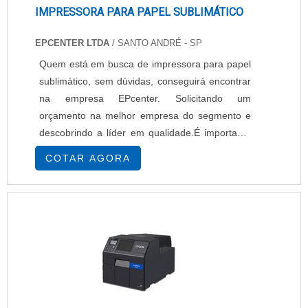
IMPRESSORA PARA PAPEL SUBLIMÁTICO
EPCENTER LTDA
/ SANTO ANDRÉ - SP
Quem está em busca de impressora para papel
sublimático, sem dúvidas, conseguirá encontrar
na empresa EPcenter. Solicitando um
orçamento na melhor empresa do segmento e
descobrindo a líder em qualidade.É importante
lembrar que o produto deve sempre ser
COTAR AGORA
adquirido com empresas especializadas no
segmento. Esse tipo de cuidado ajuda a garantir
a qualidade e durabilidade dos materiais, além
de evitar prejuízos com substituições frequentes
de...