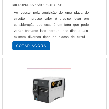
MICROPRESS
/ SÃO PAULO - SP
Ao buscar pela aquisição de uma placa de
circuito impresso valor é preciso levar em
consideração que esse é um fator que pode
variar bastante isso porque, nos dias atuais,
existem diversos tipos de placas de circuito,
cada uma com função específica. Encontrada
COTAR AGORA
em diversos setores industriais, a placa de
circuito impresso é usada em setores como:
Eletroeletrônicos, Médico-hospitalar,
Automotivo, Entre outras. Como encontrar uma
placa de circuito....