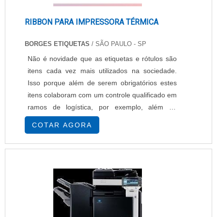
RIBBON PARA IMPRESSORA TÉRMICA
BORGES ETIQUETAS
/ SÃO PAULO - SP
Não é novidade que as etiquetas e rótulos são
itens cada vez mais utilizados na sociedade.
Isso porque além de serem obrigatórios estes
itens colaboram com um controle qualificado em
ramos de logística, por exemplo, além de
oferecer segurança, agilidade e organização em
COTAR AGORA
diversos segmentos do comércio. Benefícios
garantidos pelo ribbon para impressora térmica
No entanto, para que este item se mostre
verdadeiramente funcional, é extremamente
neces....