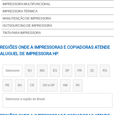
IMPRESSORAS A LASER COLORIDAS​
IMPRESSORA MULTIFUNCIONAL
IMPRESSORAS A3 EPSON​
IMPRESSORA TÉRMICA
IMPRESSORAS LASER MONOCROMÁTICAS​
MANUTENÇÃO DE IMPRESSORA
IMPRESSORAS COLORIDAS A LASER​
OUTSOURCING DE IMPRESSORA
ASSISTENCIA TECNICA PARA IMPRESSORA
TINTA PARA IMPRESSORA
IMPRESSORA PARA CUPOM FISCAL​
REGIÕES ONDE A IMPRESSORAS E COPIADORAS ATENDE
IMPRESSORA PARA ETIQUETAS ADESIVAS PERSONALIZADAS
ALUGUEL DE IMPRESSORA HP:
IMPRESSORA PARA IFOOD​
ASSISTENCIA TECNICA EPSON IMPRESSORA
ASSISTENCIA TECNICA HP IMPRESSORA​
Selecione
RJ
MG
ES
SP
PR
SC
RS
IMPRESSORAS COLORIDAS PROFISSIONAIS​
MANUTENCAO DE IMPRESSORA EPSON​
PE
BA
CE
GO e DF
AM
PA
IMPRESSORA FRENTE E VERSO AUTOMATICA
IMPRESSORAS A3 SUBLIMATICA​
Selecione a região do Brasil
IMPRESSORAS SEM FIOS​
IMPRESSORA COLORIDA COM TANQUE DE TINTA​