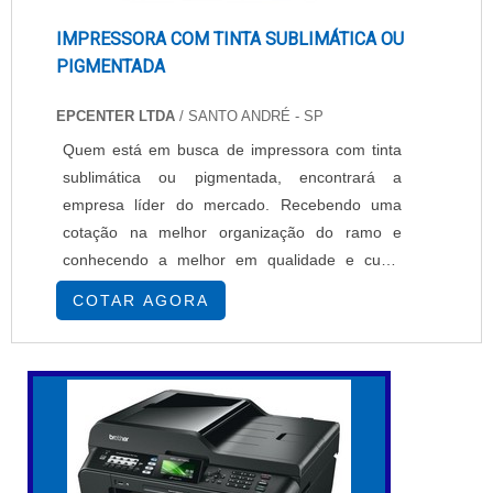
IMPRESSORA COM TINTA SUBLIMÁTICA OU
PIGMENTADA
EPCENTER LTDA
/ SANTO ANDRÉ - SP
Quem está em busca de impressora com tinta
sublimática ou pigmentada, encontrará a
empresa líder do mercado. Recebendo uma
cotação na melhor organização do ramo e
conhecendo a melhor em qualidade e custo
benefício.MAIS SOBRE IMPRESSORA COM
COTAR AGORA
TINTA SUBLIMÁTICA OU PIGMENTADASe
alguém busca por impressoras com tinta
sublimática ou pigmentada em uma empresa
segura, descobre a EPcenter. É possível
encontrar impressoras têxteis e impressoras
so...