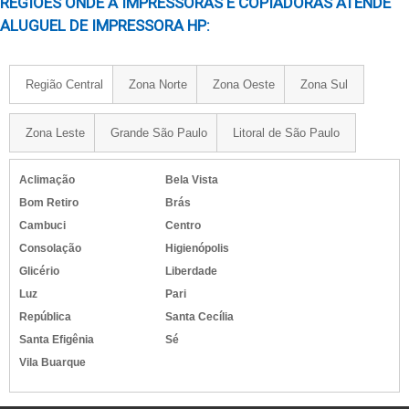
REGIÕES ONDE A IMPRESSORAS E COPIADORAS ATENDE
IMPRESSORA EPSON PARA SUBLIMACAO
ALUGUEL DE IMPRESSORA HP:
IMPRESSORA DE ETIQUETAS ADESIVAS COLORIDAS​
IMPRESSORA EPSON TANQUE DE TINTA A3​
Região Central
Zona Norte
Zona Oeste
Zona Sul
IMPRESSORA QUE IMPRIME ADESIVO
IMPRESSORA QUE IMPRIME A3​
Zona Leste
Grande São Paulo
Litoral de São Paulo
IMPRESSORAS RECARREGAVEIS​
IMPRESSORAS PARA IMPRIMIR ADESIVOS​
Aclimação
Bela Vista
IMPRESSORA PARA TIRAR XEROX​
Bom Retiro
Brás
IMPRESSORA PROFISSIONAL PARA GRÁFICA​
Cambuci
Centro
IMPRESSORA SIMPLES PRETO E BRANCO​
Consolação
Higienópolis
IMPRESSORAS MULTIFUNCIONAIS COLORIDAS A LASER​
Glicério
Liberdade
Luz
Pari
República
Santa Cecília
Santa Efigênia
Sé
Vila Buarque