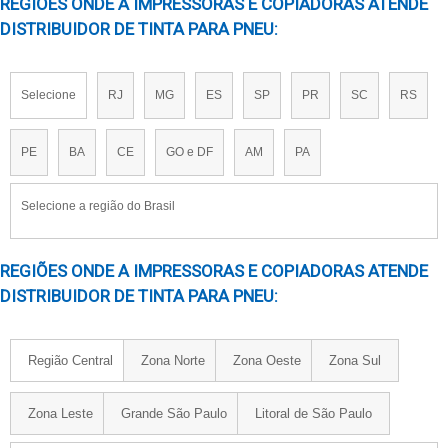
REGIÕES ONDE A IMPRESSORAS E COPIADORAS ATENDE
PREÇO DE TINTA PARA PNEU
DISTRIBUIDOR DE TINTA PARA PNEU:
PREÇO DE TINTA PARA PNEU EM SP
TINTA DOD
TINTA INKJET EPSON
Selecione
RJ
MG
ES
SP
PR
SC
RS
TINTA INKJET HP
TINTA LISTRAR FIOS E CABOS
PE
BA
CE
GO e DF
AM
PA
TINTA PAR PNEU EM SP
TINTA PARA BANDA DE ROLDAGEM
Selecione a região do Brasil
TINTA PARA FIO E CABOS SILICONE
TINTA PARA IMPRESSORA INDUSTRIAL
REGIÕES ONDE A IMPRESSORAS E COPIADORAS ATENDE
TINTA PARA IMPRESSORA INKJET
DISTRIBUIDOR DE TINTA PARA PNEU:
TINTA PARA LISTRAR PNEUS
TINTA PARA MOLDE DE PNEU
Região Central
Zona Norte
Zona Oeste
Zona Sul
TINTA PARA OFFSET PARA PNEUS
TINTA PARA PINTAR LETRAS PNEU
Zona Leste
Grande São Paulo
Litoral de São Paulo
TINTA PARA PINTAR PNEU