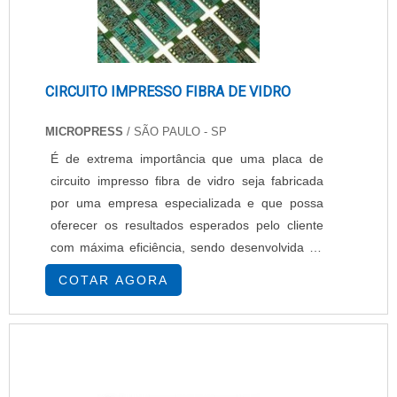
CIRCUITO IMPRESSO FIBRA DE VIDRO
MICROPRESS
/ SÃO PAULO - SP
É de extrema importância que uma placa de
circuito impresso fibra de vidro seja fabricada
por uma empresa especializada e que possa
oferecer os resultados esperados pelo cliente
com máxima eficiência, sendo desenvolvida de
acordo com a necessidade específica. O uso de
COTAR AGORA
um circuito impresso pode ser feito em diversas
aplicações, como em: Informática,
Telecomunicações, Entretenimento, E muitos
outros segmentos que demandem tecnologia
eletrônica. C....