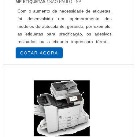
MP ETIQUETAS
/ SÃO PAULO - SP
Com o aumento da necessidade de etiquetas,
foi desenvolvido um aprimoramento dos
modelos do autocolante, gerando, por exemplo,
as etiquetas para precificação, os adesivos
resinados ou a etiqueta impressora térmica,
sendo, esta última, um produto de grande
COTAR AGORA
reconhecimento pelos benefícios que
proporciona. Sobre a importância das etiquetas
adesivas As aplicações das etiquetas de forma
geral ao uso relacionado apenas como
decoração ou personalizaçã....