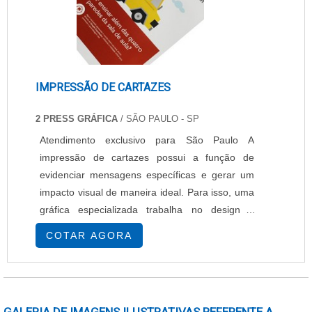
IMPRESSÃO DE CARTAZES
2 PRESS GRÁFICA
/ SÃO PAULO - SP
Atendimento exclusivo para São Paulo A
impressão de cartazes possui a função de
evidenciar mensagens específicas e gerar um
impacto visual de maneira ideal. Para isso, uma
gráfica especializada trabalha no design e
impressão do cartaz. De acordo com a
COTAR AGORA
aplicação do cartaz, são selecionados os
materiais, cores, gramatura, textura e tamanho
adequado. IMPRESSÕES DE QUALIDADE O
tamanho do cartaz impresso pode ser A1 ou A3,