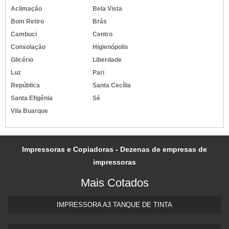
TINTA PARA PINTAR PNEUS DE BORRACHA
Aclimação
Bela Vista
TINTA PARA PNEU EM SP
Bom Retiro
Brás
TINTA PARA PNEUS
Cambuci
Centro
TINTA PARA REFORMA DE PNEU
Consolação
Higienópolis
TINTA PARA TINGIR FIOS E CABOS
Glicério
Liberdade
TINTA PIGMENTADA
Luz
Pari
República
Santa Cecília
TINTA PIGMENTADA BRANCA
Santa Efigênia
Sé
TINTA PIGMENTADA IMPRESSORA
Vila Buarque
TINTA SOLVENTE PARA IMPRESSORA INDUSTRIAL
TINTA SUBLIMATICA INKTEC
TINTA VULCANIZADA
Impressoras e Copiadoras - Dezenas de empresas de
TINTA VULCANIZÁVEL
impressoras
Mais Cotados
IMPRESSORA A3 TANQUE DE TINTA​