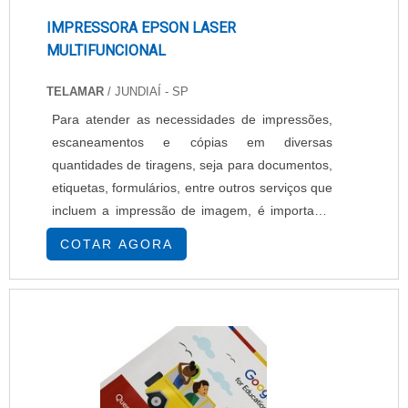
IMPRESSORA EPSON LASER
MULTIFUNCIONAL
TELAMAR
/ JUNDIAÍ - SP
Para atender as necessidades de impressões,
escaneamentos e cópias em diversas
quantidades de tiragens, seja para documentos,
etiquetas, formulários, entre outros serviços que
incluem a impressão de imagem, é importante
contar com uma impressora Epson laser
COTAR AGORA
multifuncional. Como cada empresa possui uma
especificação diferente de impressão, vale
ressaltar qual impressora atende às exigências,
tendo em conta a impressão, já que o
escaneamento acompa....