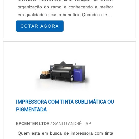
organização do ramo e conhecendo a melhor
em qualidade e custo benefício.Quando o tema
é impressora de rótulos e etiquetas, com os
COTAR AGORA
melhores profissionais da EPcenter atingirá
excelente custo-benefício com pagamento
acessível.UM POUCO MAIS SOBRE
IMPRESSORA DE RÓTULOS E ETIQUETASHá
muitas maneiras eficientes de ...
IMPRESSORA COM TINTA SUBLIMÁTICA OU
PIGMENTADA
EPCENTER LTDA
/ SANTO ANDRÉ - SP
Quem está em busca de impressora com tinta