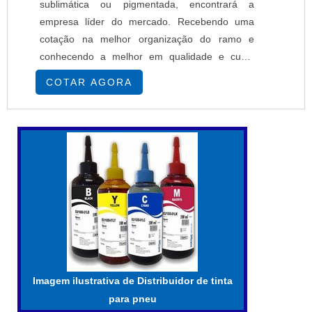
sublimática ou pigmentada, encontrará a
empresa líder do mercado. Recebendo uma
cotação na melhor organização do ramo e
conhecendo a melhor em qualidade e custo
benefício.MAIS SOBRE IMPRESSORA COM
COTAR AGORA
TINTA SUBLIMÁTICA OU PIGMENTADASe
alguém busca por impressoras com tinta
sublimática ou pigmentada em uma empresa
segura, descobre a EPcenter. É possível
encontrar impressoras têxteis e impressoras
so...
Imagem ilustrativa de Distribuidor de tinta
para pneu