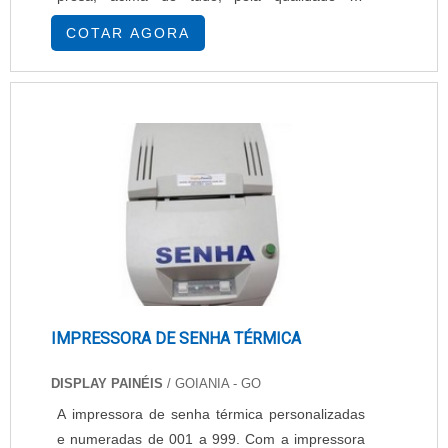
atendimento aos clientes, assim fortalecendo a
COTAR AGORA
parceria a cada ciclo. Aluguel de impressoras e
copiadoras e todo o suporte e agilidade que o
cliente merece e precisa. A empresa oferece
diversas linhas de equipamentos. Segue alguns:
Im....
IMPRESSORA DE SENHA TÉRMICA
DISPLAY PAINÉIS
/ GOIANIA - GO
A impressora de senha térmica personalizadas
e numeradas de 001 a 999. Com a impressora