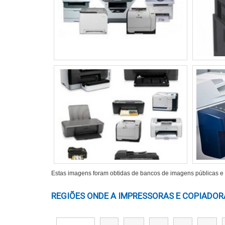
Digitalização e cópia em impressoras multi
Aplicativos móveis para facilitar a impress
Compatibilidade com sistemas operacionais
Recursos como digitalização e cópia são es
USB ou Ethernet, garante integração se
também é um fator crucial, especialmen
impressora, como laser ou jato de tinta,
decisão final.
INOVAÇÕES TECNOLÓGICAS 
As impressoras a laser coloridas têm se be
Estas imagens foram obtidas de bancos de imagens públicas e d
funcionalidade. Esses avanços não ape
questões como eficiência energética e segura
REGIÕES ONDE A IMPRESSORAS E COPIADORA
EFICIÊNCIA ENERGÉTICA