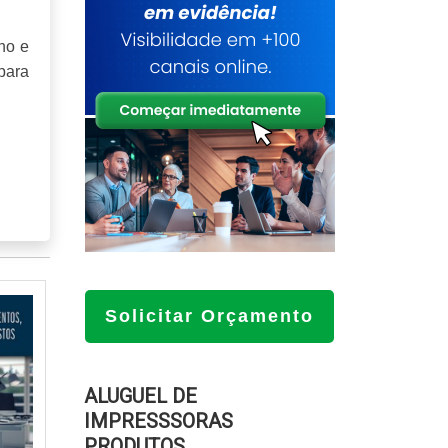
ho e
 para
e de
olha
Solicitar Orçamento
xtos
elas
nte,
s de
ALUGUEL DE
e de
IMPRESSSORAS
PRODUTOS