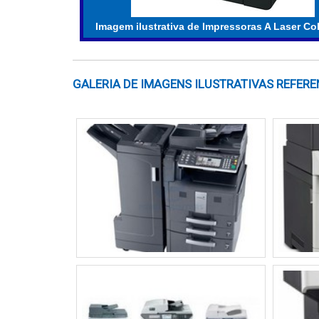
NECESSIDADES ESPECÍFICAS
Imagem ilustrativa de Impressoras A Laser Col
O primeiro passo é identificar se a impre
gráficas complexas, como fotografias ou des
a impressora precisará atender a um gran
GALERIA DE IMAGENS ILUSTRATIVAS REFERE
A frequência de uso e a quantidade de 
diferentes atendem a necessidades variadas
TAMANHO E VOLUME DE IMP
O tamanho físico da impressora é um aspec
decidir. Isso é especialmente relevante em
de
impressão mensal
também influencia a 
ambientes corporativos, enquanto modelos c
RECURSOS ADICIONAIS
Impressão duplex automática
Conectividade sem fio