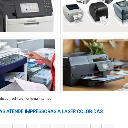
funcionais
ão
 e dispositivos
senciais em multifuncionais, enquanto a conectividade, seja Wi
m problemas com seus dispositivos. A velocidade de impre
te em ambientes que exigem rapidez. Avaliar a tecnologi
 e considerar o custo de cartuchos de reposição podem ajuda
EM IMPRESSORAS A LASER
neficiado de inovações constantes que aprimoram sua eficiênc
isponível livremente na internet
nas melhoram a qualidade de impressão, mas também abo
nça, fatores cruciais para usuários corporativos e pessoais.
S ATENDE IMPRESSORAS A LASER COLORIDAS​: