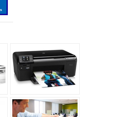
IMPRESSORAS COLORIDAS A LASER​
s​
ASSISTENCIA TECNICA PARA IMPRESSORA
sões
IMPRESSORA PARA CUPOM FISCAL​
r se
IMPRESSORA PARA ETIQUETAS ADESIVAS
asa.
PERSONALIZADAS
oras
IMPRESSORA PARA IFOOD​
ASSISTENCIA TECNICA EPSON
IMPRESSORA
ASSISTENCIA TECNICA HP IMPRESSORA​
s de
IMPRESSORAS COLORIDAS
PROFISSIONAIS​
lume
MANUTENCAO DE IMPRESSORA EPSON​
para
os.
IMPRESSORA FRENTE E VERSO
AUTOMATICA
IMPRESSORAS A3 SUBLIMATICA​
IMPRESSORAS SEM FIOS​
IMPRESSORA COLORIDA COM TANQUE DE
TINTA​