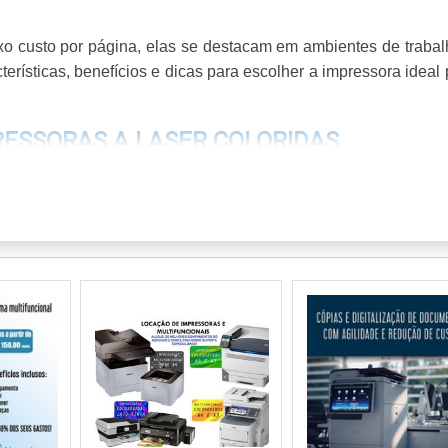
o custo por página, elas se destacam em ambientes de trabal
erísticas, benefícios e dicas para escolher a impressora ideal
RESSORAS A LASER COLORIDAS
ecidas por sua capacidade de oferecer impressões vibrantes 
ientes que exigem alta produtividade, tornando-se uma esc
buscam eficiência e resultados de qualidade.
a laser coloridas é notavelmente superior, resultando em te
olução que pode variar de 1200 x 2400 dpi até 4800 x 600 dpi, 
he excepcional. A precisão de cores é um diferencial importa
riais de marketing, garantindo que as cores sejam reproduzida
pressões se mantém ao longo do tempo, reduzindo a necessidad
e do processo.