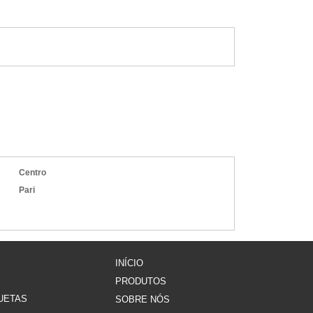
ação
ivas
elos
ade.
gura
ngem
mais
Centro
item
Pari
 uma
INÍCIO
ivos
PRODUTOS
ETAS​
rafia
SOBRE NÓS