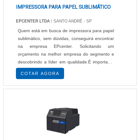
IMPRESSORA PARA PAPEL SUBLIMÁTICO
EPCENTER LTDA
/ SANTO ANDRÉ - SP
Quem está em busca de impressora para papel
sublimático, sem dúvidas, conseguirá encontrar
na empresa EPcenter. Solicitando um
orçamento na melhor empresa do segmento e
descobrindo a líder em qualidade.É importante
lembrar que o produto deve sempre ser
COTAR AGORA
adquirido com empresas especializadas no
segmento. Esse tipo de cuidado ajuda a garantir
a qualidade e durabilidade dos materiais, além
de evitar prejuízos com substituições frequentes
de...