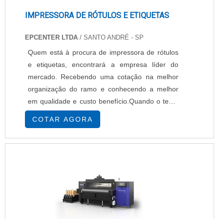
IMPRESSORA DE RÓTULOS E ETIQUETAS
EPCENTER LTDA
/ SANTO ANDRÉ - SP
Quem está à procura de impressora de rótulos
e etiquetas, encontrará a empresa líder do
mercado. Recebendo uma cotação na melhor
organização do ramo e conhecendo a melhor
em qualidade e custo benefício.Quando o tema
é impressora de rótulos e etiquetas, com os
COTAR AGORA
melhores profissionais da EPcenter atingirá
excelente custo-benefício com pagamento
acessível.UM POUCO MAIS SOBRE
IMPRESSORA DE RÓTULOS E ETIQUETASHá
muitas maneiras eficientes de ...