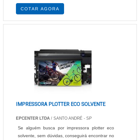
multifuncionais e scanners das mais variadas
COTAR AGORA
marcas. Consulte linhas disponíveis. Assegure a
continuidade de seus serviços de impressão de
maneira confiável e qualificada. Contate a
Forprint e obtenha mais informações po....
IMPRESSORA PLOTTER ECO SOLVENTE
EPCENTER LTDA
/ SANTO ANDRÉ - SP
Se alguém busca por impressora plotter eco
solvente, sem dúvidas, conseguirá encontrar no