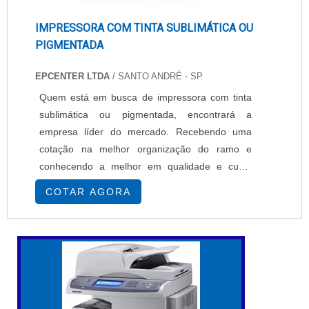
IMPRESSORA COM TINTA SUBLIMÁTICA OU
PIGMENTADA
EPCENTER LTDA
/ SANTO ANDRÉ - SP
Quem está em busca de impressora com tinta
sublimática ou pigmentada, encontrará a
empresa líder do mercado. Recebendo uma
cotação na melhor organização do ramo e
conhecendo a melhor em qualidade e custo
benefício.MAIS SOBRE IMPRESSORA COM
COTAR AGORA
TINTA SUBLIMÁTICA OU PIGMENTADASe
alguém busca por impressoras com tinta
sublimática ou pigmentada em uma empresa
segura, descobre a EPcenter. É possível
encontrar impressoras têxteis e impressoras
so...