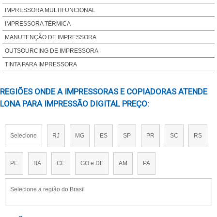
LONA IMPRESSÃO DIGITAL PREÇO
IMPRESSORA MULTIFUNCIONAL
LONA PARA IMPRESSÃO DIGITAL PREÇO
IMPRESSORA TÉRMICA
MÁQUINA DE IMPRESSÃO DE BANNER
MANUTENÇÃO DE IMPRESSORA
MÁQUINA DE IMPRESSÃO DIGITAL
OUTSOURCING DE IMPRESSORA
MAQUINA IMPRESSÃO DIGITAL
TINTA PARA IMPRESSORA
MÁQUINA PARA IMPRESSÃO DIGITAL
REGIÕES ONDE A IMPRESSORAS E COPIADORAS ATENDE
IMPRESSORA OFFSET DIGITAL
LONA PARA IMPRESSÃO DIGITAL PREÇO:
IMPRESSORA OFFSET DIGITAL PREÇO
Selecione
RJ
MG
ES
SP
PR
SC
RS
PE
BA
CE
GO e DF
AM
PA
Selecione a região do Brasil