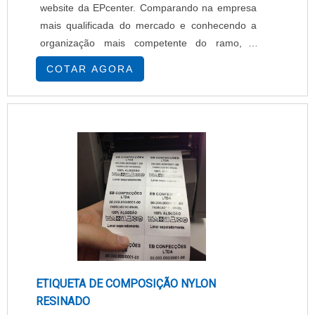
website da EPcenter. Comparando na empresa
mais qualificada do mercado e conhecendo a
organização mais competente do ramo, a
aquisição é mais assertiva.Quando o interesse é
COTAR AGORA
por impressora plotter eco solvente, com a
EPcenter poderá encontrar assertividade com
comprometimento com os resultados dos
clientes, fatores que somados ao preço justo
ajudam a garantir uma excelente relação custo-
benefício.INFORMAÇÕES SOBRE A
IMPRESSORA PLOTTER ECO SOLVENTEHá
muitas maneiras eficientes de demonstrar
competência e excelência em uma área de
atuação. A EPcenter objetiva seus reforços em
criar aos parceiros uma estrutura com:
Escritório de alta qualidade onde são realizadas
ETIQUETA DE COMPOSIÇÃO NYLON
as atividades; Equipamentos de última
RESINADO
geração; Tecnologia de ponta. Tudo para