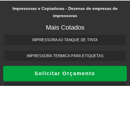
Impressoras e Copiadoras - Dezenas de empresas de
impressoras
Mais Cotados
IMPRESSORA A3 TANQUE DE TINTA​
IMPRESSORA TERMICA PARA ETIQUETAS​
ASSISTENCIA TECNICA PARA IMPRESSORA
Solicitar Orçamento
ASSISTENCIA TECNICA HP IMPRESSORA​
IMPRESSORA FRENTE E VERSO AUTOMATICA
INÍCIO