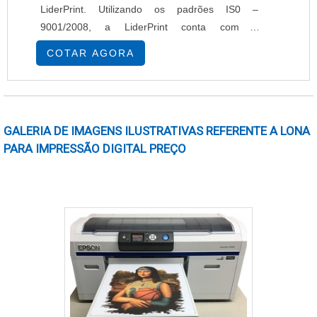
LiderPrint. Utilizando os padrões IS0 –
9001/2008, a LiderPrint conta com o
profissionalismo de todos seus funcionários
COTAR AGORA
para a execução de todas as atividades
propostas pelos seus clientes, sempre se
propondo a fazer o melhor. A empresa desde
1994 é especializada na produção e
GALERIA DE IMAGENS ILUSTRATIVAS REFERENTE A LONA
desenvolvimento de produtos de primeira linh....
PARA IMPRESSÃO DIGITAL PREÇO