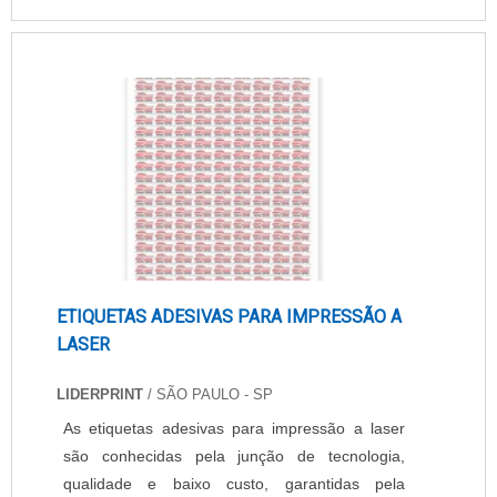
de segurança, riscos de acidentes e desperdício
de energia.É NECESSÁRIO REALIZAR
VERIFICAÇÕES PERIÓDICASPara evitar esses
riscos, é necessário realizar verificações
periódicas sempre que neces.
ETIQUETAS ADESIVAS PARA IMPRESSÃO A
LASER
LIDERPRINT
/ SÃO PAULO - SP
As etiquetas adesivas para impressão a laser
são conhecidas pela junção de tecnologia,
qualidade e baixo custo, garantidas pela