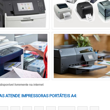
O
 Modelos mais simples podem custar de 300 a 700 reais, enquanto os
crucial avaliar se as funcionalidades justificam o investimento.
ão relevantes. Impressoras a jato de tinta, por exemplo, podem te
ecer um custo por página mais baixo ao longo do tempo.
a. Impressoras robustas tendem a ter uma vida útil maior, o que po
ssistência pós-venda de marcas reconhecidas pode evitar dores de
isponível livremente na internet
S CENÁRIOS
S ATENDE IMPRESSORAS PORTÁTEIS A4​:
ientes. Em um escritório, modelos com velocidade de 5-6 páginas 
 impressora que funcione bem sob diferentes condições é vital.