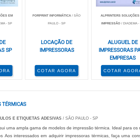
ntre os modelos. Algumas impressoras conseguem imprimir at
ÇÕES EM
FORPRINT INFORMÁTICA
/ SÃO
ALPRINTERS SOLUÇÕES
 de pequeno a médio porte. Além disso, o consumo de energia 
EMA - SP
PAULO - SP
IMPRESSÃO
/ DIADEMA -
soras com certificação Energy Star tendem a ser mais eficien
DE
LOCAÇÃO DE
ALUGUEL DE
S SP
IMPRESSORAS
IMPRESSORAS P
EMPRESAS
ante para transporte. Muitas delas são leves, pesando em m
nto em viagens. Além disso, o tamanho compacto permite que s
ORA
COTAR AGORA
COTAR AGOR
ar muito espaço.
 Impressoras com botões de fácil acesso e interfaces simples to
riais é essencial para garantir que o equipamento resista ao
 TÉRMICAS
TULOS E ETIQUETAS ADESIVAS
/ SÃO PAULO - SP
e o modelo, sendo fundamental para assegurar impressões níti
sui uma ampla gama de modelos de impressão térmica. Ideal para os 
eto e branco
geralmente têm desempenho superior em relaçã
os Aos interessados em adquirir impressoras térmicas, faça uma con
mpressões ao longo do tempo é outro ponto a ser considerado, 