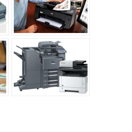
IMPRESSORA EPSON PARA SUBLIMACAO
IMPRESSORA DE ETIQUETAS ADESIVAS
COLORIDAS​
IMPRESSORA EPSON TANQUE DE TINTA A3​
IMPRESSORA QUE IMPRIME ADESIVO
IMPRESSORA QUE IMPRIME A3​
r
IMPRESSORAS RECARREGAVEIS​
IMPRESSORAS PARA IMPRIMIR ADESIVOS​
de
IMPRESSORA PARA TIRAR XEROX​
IMPRESSORA PROFISSIONAL PARA
GRÁFICA​
IMPRESSORA SIMPLES PRETO E BRANCO​
IMPRESSORAS MULTIFUNCIONAIS
COLORIDAS A LASER​
por