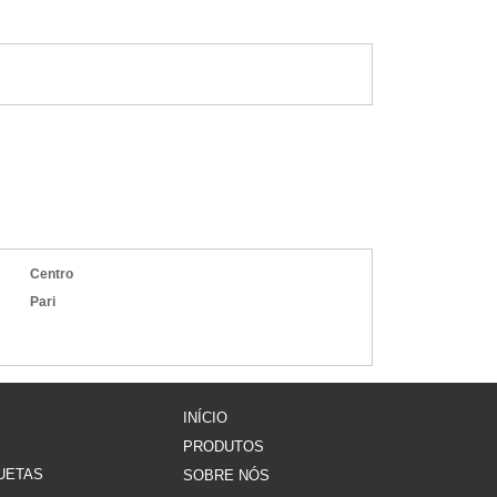
é
e
Centro
Pari
s
INÍCIO
PRODUTOS
ETAS​
SOBRE NÓS