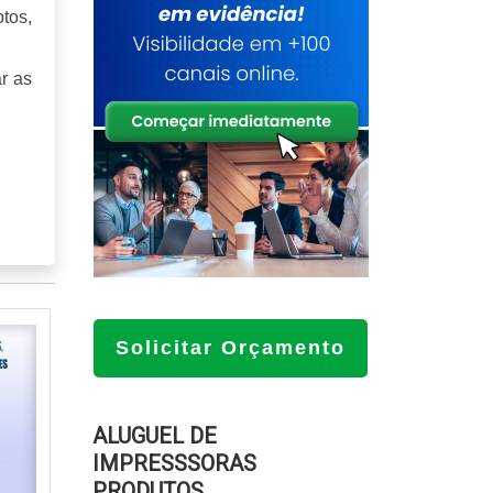
tos,
r as
e as
sões
Solicitar Orçamento
mais
ior,
ALUGUEL DE
dade
IMPRESSSORAS
de é
PRODUTOS