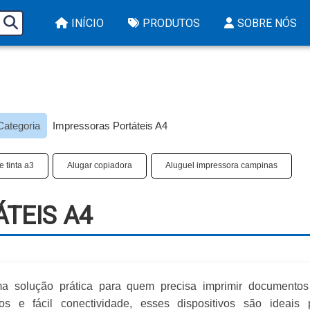
INÍCIO
PRODUTOS
SOBRE NÓS
Categoria
Impressoras Portáteis A4​
tinta a3​
Alugar copiadora
Aluguel impressora campinas
EIS A4​
 solução prática para quem precisa imprimir documento
 e fácil conectividade, esses dispositivos são ideais 