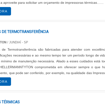
 aproveite para solicitar um orçamento de impressoras térmicas.......
ORA
essão em frente e verso também contribuem para a economi
s valorizada em um mundo que busca sustentabilidade.
ORA PORTÁTIL A4 IDEAL
 DE TERMOTRANSFERÊNCIA
A4 ideal requer uma avaliação cuidadosa de suas necessid
YTON
/ JUNDIAÍ - SP
 de documentos que você imprimirá,
é importante
considera
 de Termotransferência são fabricadas para atender com excelênc
antir que atenda às suas expectativas.
ficações necessárias e ao mesmo tempo ter um período longo de vida
o mínimo de manutenção necessária. Aliado a esses cuidados está to
HELLERMANNTYTON comprometida em oferecer sempre o que h
ento, que pode ser conferido, por exemplo, na qualidade das Impress
rência. Faça ...
ORA
 TÉRMICAS