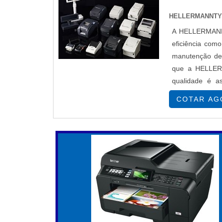
AVALIAÇÃO DA QUALIDADE D
HELLERMANNT
A qualidade de impressão é fundamental p
A HELLERMANNTY
Teste a melhor impressora portátil a4 com d
eficiência com
Para impressões que envolvem gráficos
manutenção de 
assegura detalhes adequados. Verifiqu
que a HELLERM
especialmente se você trabalha em design o
qualidade é a
tamanhos de fonte deve ser avaliada, 
Impressoras T
compreensão do conteúdo.
COTAR AG
OPÇÕES DE CONECTIVIDADE
As opções de conectividades afetam diretam
conectividade sem fio, como Bluetooth e W
móveis e diversos sistemas operacionais é 
portátil A4 para imprimir a partir de sma
conexões sem fio e a estabilidade durante o 
DURAÇÃO DA BATERIA E POR