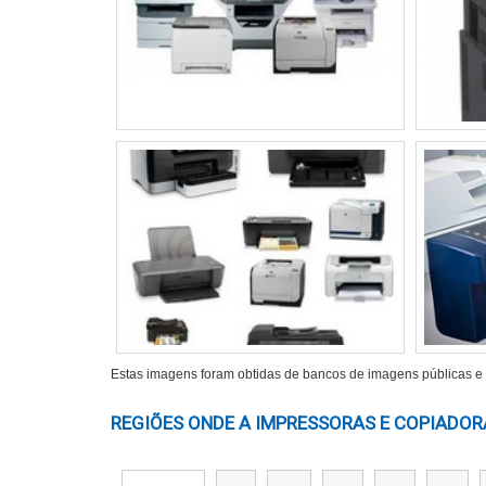
ANÁLISE DE CUSTO-BENEFÍCI
O preço inicial das impressoras varia bastante.
mais avançados podem ultrapassar 1.500 reais. É 
Os custos de manutenção e consumíveis também s
cartuchos caros, enquanto as a laser podem ofer
A durabilidade de um modelo deve ser considerad
compensar um preço inicial mais alto.
Garantias e suporte técnico são essenciais. A a
cabeça futuras.
Estas imagens foram obtidas de bancos de imagens públicas e d
DESEMPENHO EM DIFERENTE
REGIÕES ONDE A IMPRESSORAS E COPIADORA
O desempenho da impressora pode variar em amb
minuto podem ser adequados, mas em campo, uma