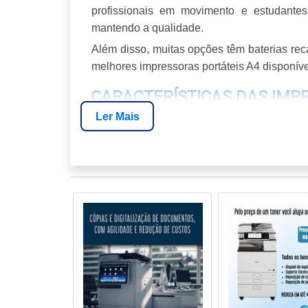
profissionais em movimento e estudantes.
mantendo a qualidade.
Além disso, muitas opções têm baterias rec
melhores impressoras portáteis A4 disponíve
CARACTERÍSTICAS DAS IMP
Ler Mais
As impressoras portáteis A4, como a melh
tornam ideais para quem busca praticidad
com uma resolução de qualidade.
ESPECIFICAÇÕES TÉCNICAS
A resolução mínima recomendada para im
avançados oferecem resoluções de até 960
especialmente para gráficos e imagens.
Opções de conectividade são cruciais. 
wireless, como Wi-Fi e Bluetooth, permitind
particularmente útil para profissionais em m