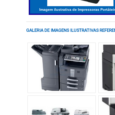
A duração da bateria é um fator crucial, esp
casa. Algumas impressoras oferecem até
Imagem ilustrativa de Impressoras Portáteis
impressora possui uma bateria recarregável
devem ser considerados; modelos compac
transportar. Além disso, analise se você pre
GALERIA DE IMAGENS ILUSTRATIVAS REFERE
FUNÇÕES ADICIONAIS
Avalie as funções adicionais que a melhor 
automático pode ser uma grande economia
amplia a versatilidade do equipamento. Ver
você consiga imprimir diretamente de 
diretamente da nuvem também é um recurso v
COMPARAÇÃO DE MODELOS D
Ao avaliar a melhor impressora portátil 
desempenho em diferentes cenários. A se
mercado.