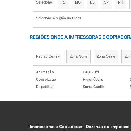
Selecione
RJ
MG
ES
SP
PR
A qualidade das impressões deve ser avaliada e
9600 x 2400 dpi tendem a apresentar melhores r
Selecione a região do Brasil
A facilidade de uso é importante, especialment
compatibilidade com aplicativos móveis são conv
REGIÕES ONDE A IMPRESSORAS E COPIADORA
FEEDBACK DE USUÁRIOS E E
Região Central
Zona Norte
Zona Oeste
Zon
Avaliações de usuários oferecem insights valioso
Aclimação
consumidores pode guiar a escolha.
Bela Vista
Consolação
Higienópolis
Opiniões de especialistas em tecnologia podem 
República
Santa Cecília
em análises superficiais.
Críticas sobre durabilidade e confiabilidade ta
soluções sugeridas, podem prevenir frustrações 
Impressoras e Copiadoras - Dezenas de empresas
É importante verificar se há menções sobre o cu