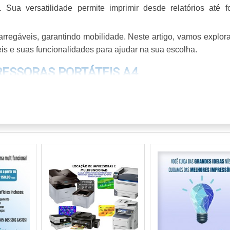
 Sua versatilidade permite imprimir desde relatórios até fo
arregáveis, garantindo mobilidade. Neste artigo, vamos explora
is e suas funcionalidades para ajudar na sua escolha.
RESSORAS PORTÁTEIS A4
or
impressora portátil A4
, possuem diversas características qu
e e eficiência, especialmente quando você consegue impres
pressoras portáteis A4 é de pelo menos 200 dpi. Modelos 
0 x 2400 dpi, garantindo uma qualidade de impressão super
Muitas impressoras portáteis vêm equipadas com conectivi
o a impressão direta de dispositivos móveis. Essa funcionalida
ovimento.