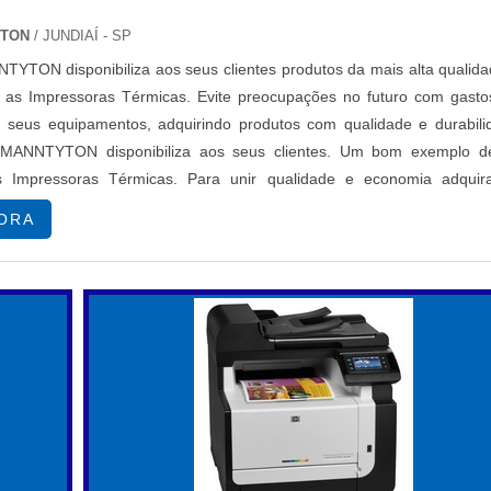
E IMPRESSÃO
YTON
/ JUNDIAÍ - SP
ara garantir que seus documentos atendam aos padrões deseja
TON disponibiliza aos seus clientes produtos da mais alta qualida
iferentes tipos de documentos para observar a nitidez e a clar
o as Impressoras Térmicas. Evite preocupações no futuro com gasto
, uma resolução mínima de 300 DPI é recomendada, pois 
seus equipamentos, adquirindo produtos com qualidade e durabili
e também a precisão das cores em trabalhos profission
ANNTYTON disponibiliza aos seus clientes. Um bom exemplo d
u marketing. Além disso, a legibilidade dos textos em difere
s Impressoras Térmicas. Para unir qualidade e economia adquir
uma vez que impressões muito pequenas podem compromet
érmicas na HELLERMANNT...
ORA
ente a conveniência no uso cotidiano. Compare as alternativa
i-Fi, com as opções via cabo. A compatibilidade com disposit
essencial, principalmente se você planeja usar a melhor impres
rtphones ou tablets. Considere a facilidade de configuração
uso, para evitar interrupções que possam atrasar o seu trabalho
TABILIDADE