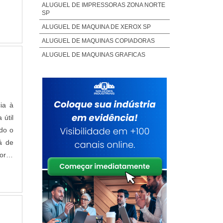
ALUGUEL DE IMPRESSORAS ZONA NORTE
SP
a de
ALUGUEL DE MAQUINA DE XEROX SP
ALUGUEL DE MAQUINAS COPIADORAS
ALUGUEL DE MAQUINAS GRAFICAS
ALUGUEL IMPRESSORA BROTHER
ALUGUEL IMPRESSORA CAMPINAS
ades
r as
ALUGUEL IMPRESSORA COLORIDA
ia à
ALUGUEL IMPRESSORA FOTOGRÁFICA
 útil
ALUGUEL IMPRESSORA LASER COLORIDA
do o
ALUGUEL IMPRESSORA LASER COLORIDA
á de
A3
oras
ALUGUEL SCANNER
LOCAÇÃO DE IMPRESSORA PARA
EVENTOS
LOCAÇÃO DE IMPRESSORAS ALPHAVILLE
LOCAÇÃO DE IMPRESSORAS BARUERI