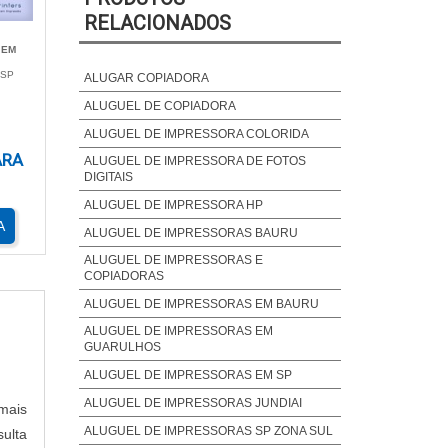
RELACIONADOS
é 13
 EM
é um
 SP
tes,
ALUGAR COPIADORA
ALUGUEL DE COPIADORA
ALUGUEL DE IMPRESSORA COLORIDA
ARA
ALUGUEL DE IMPRESSORA DE FOTOS
DIGITAIS
édia
ALUGUEL DE IMPRESSORA HP
ejam
A
ALUGUEL DE IMPRESSORAS BAURU
ALUGUEL DE IMPRESSORAS E
rnam
COPIADORAS
 uso
ALUGUEL DE IMPRESSORAS EM BAURU
ALUGUEL DE IMPRESSORAS EM
GUARULHOS
ALUGUEL DE IMPRESSORAS EM SP
das.
ALUGUEL DE IMPRESSORAS JUNDIAI
mais
o às
ALUGUEL DE IMPRESSORAS SP ZONA SUL
sulta
pois